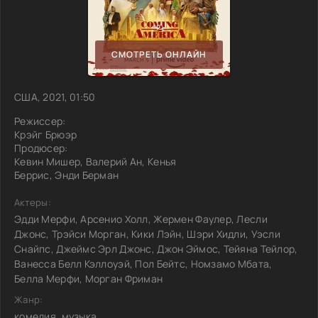
СМОТРЕТЬ ОНЛАЙН
США, 2021, 01:50
Режиссер:
Крэйг Брюэр
Продюсер:
Кевин Мишер, Валерий Ан, Кенья
Беррис, Энди Берман
Актеры:
Эдди Мерфи, Арсенио Холл, Жермен Фаулер, Лесли
Джонс, Трэйси Морган, Кики Лэйн, Шэри Хидли, Уэсли
Снайпс, Джеймс Эрл Джонс, Джон Эймос, Тейяна Тейлор,
Ванесса Белл Кэллоуэй, Пол Бейтс, Номзамо Мбата,
Белла Мерфи, Морган Фриман
Жанр:
комедия, музыка