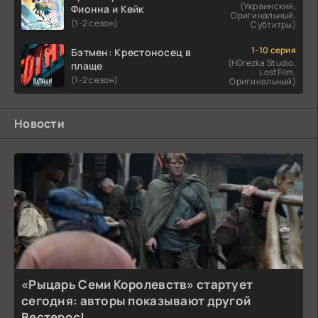
(Украинский,
Фионна и Кейк
Оригинальный,
(1-2 сезон)
Субтитры)
1-10 серия
Бэтмен: Крестоносец в
(HDrezka Studio,
плаще
LostFilm,
(1-2 сезон)
Оригинальный)
Новости
«Рыцарь Семи Королевств» стартует
сегодня: авторы показывают другой
Вестерос!