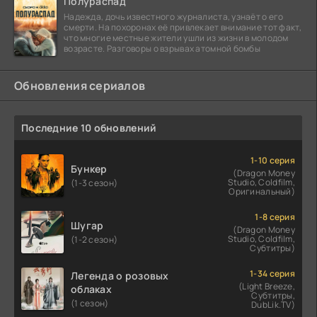
Полураспад
Надежда, дочь известного журналиста, узнаёт о его
смерти. На похоронах её привлекает внимание тот факт,
что многие местные жители ушли из жизни в молодом
возрасте. Разговоры о взрывах атомной бомбы
Обновления сериалов
Последние 10 обновлений
1-10 серия
Бункер
(Dragon Money
Studio, Coldfilm,
(1-3 сезон)
Оригинальный)
1-8 серия
Шугар
(Dragon Money
Studio, Coldfilm,
(1-2 сезон)
Субтитры)
1-34 серия
Легенда о розовых
(Light Breeze,
облаках
Субтитры,
(1 сезон)
DubLik.TV)