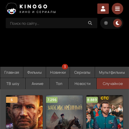
KINOGO
КИНО И СЕРИАЛЫ
3
Главная
Фильмы
Новинки
Сериалы
Мультфильмы
ТВ шоу
Аниме
Топ
Новости
Случайное
6
7.296
8.889