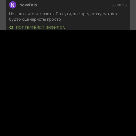
N
NovaDrip
08.08.26
Не знаю, что и сказать. По сути, всё предсказуемо, как
будто сценаристы просто
ПОЛТЕРГЕЙСТ ЭНФИЛДА
P
PetalSnare
08.08.26
Это что-то! Первые серии просто захватили, сюжет
нестандартный, персонажи
ЛЮБОВНИКИ