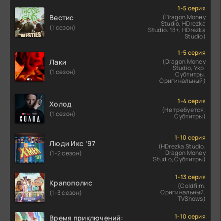
1-5 серия
Вестис
(Dragon Money
Studio, HDrezka
(1 сезон)
Studio. 18+, HDrezka
Studio)
1-5 серия
Лаки
(Dragon Money
Studio, Укр.
(1 сезон)
Субтитры,
Оригинальный)
1-4 серия
Холод
(Не требуется,
(1 сезон)
Субтитры)
1-10 серия
Люди Икс ’97
(HDrezka Studio,
Dragon Money
(1-2 сезон)
Studio, Субтитры)
1-13 серия
Крапополис
(Coldfilm,
Оригинальный,
(1-3 сезон)
TVShows)
1-10 серия
Время приключений: