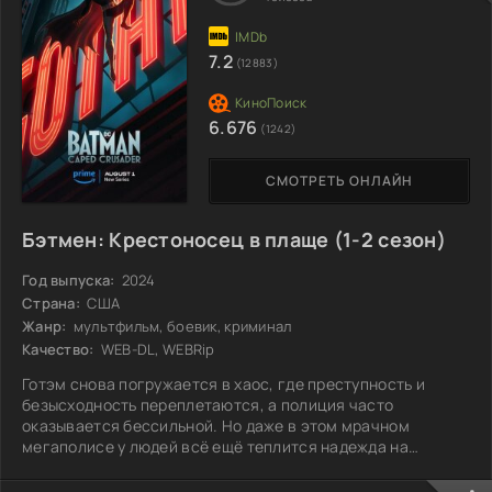
становятся её отдушиной и надеждой на перемены. И вот
однажды, случайно, привычный уклад её жизни
нарушается.
7.2
(12883)
6.676
(1242)
СМОТРЕТЬ ОНЛАЙН
Бэтмен: Крестоносец в плаще (1-2 сезон)
Год выпуска:
2024
Страна:
США
Жанр:
мультфильм, боевик, криминал
Качество:
WEB-DL, WEBRip
Готэм снова погружается в хаос, где преступность и
безысходность переплетаются, а полиция часто
оказывается бессильной. Но даже в этом мрачном
мегаполисе у людей всё ещё теплится надежда на
перемены. Из отчаяния и стремления к справедливости
возник свой уникальный защитник — мрачный герой в