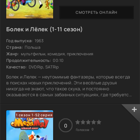
СМОТРЕТЬ ОНЛАЙН
Болек и Лёлек (1-11 сезон)
Год выпуска:
1963
Страна:
Польша
Жанр:
мультфильм, комедия, приключения
Продолжительность:
00:10
Качество:
DVDRip, SATRip
Болек и Лелек — неутомимые фантазеры, которые всегда
в поисках новых приключений. Эти весёлые друзья
никогда не знают, что такое скука, и постоянно
оказываются в самых забавных ситуациях, где требуется
проявить смекалку и находчивость. Их любопытство не
знает границ, и они с радостью исследуют мир вокруг,
даже если это иногда приводит к курьёзам. Каждый день
1 сезон 1-52 серия
для них — это шанс на новое открытие, и они готовы
столкнуться с любыми трудностями, лишь бы
0
0
повеселиться. Каковы же будут их следующие
Голосов: