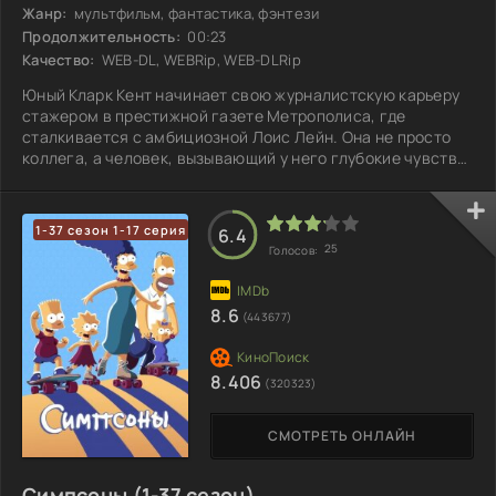
Жанр:
мультфильм, фантастика, фэнтези
Продолжительность:
00:23
Качество:
WEB-DL, WEBRip, WEB-DLRip
Юный Кларк Кент начинает свою журналистскую карьеру
стажером в престижной газете Метрополиса, где
сталкивается с амбициозной Лоис Лейн. Она не просто
коллега, а человек, вызывающий у него глубокие чувства.
Лоис погружена в свою карьеру, стремясь оставить след
в мире журналистики, и берется за опасные задания. В
моменты, когда ситуация выходит из-под контроля, на
1-37 сезон 1-17 серия
6.4
помощь приходит загадочный герой в плаще, известный
25
Голосов:
городу как спаситель. Лоис не просто восхищается им,
она одержима идеей раскрыть
8.6
(443677)
8.406
(320323)
СМОТРЕТЬ ОНЛАЙН
Симпсоны (1-37 сезон)