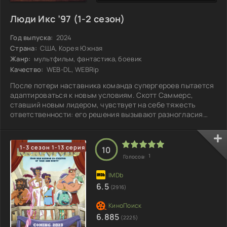
Люди Икс ’97 (1-2 сезон)
Год выпуска:
2024
Страна:
США, Корея Южная
Жанр:
мультфильм, фантастика, боевик
Качество:
WEB-DL, WEBRip
После потери наставника команда супергероев пытается
адаптироваться к новым условиям. Скотт Саммерс,
ставший новым лидером, чувствует на себе тяжесть
ответственности: его решения вызывают разногласия
среди товарищей, и он сам не уверен в их правильности. В
это время Джин Грей сталкивается с неожиданной
новостью о беременности, что заставляет её задуматься
1-3 сезон 1-13 серия
10
о будущем и предложить своему мужу покинуть группу,
1
Голосов:
чтобы защитить ребёнка от опасностей. Тем временем,
благодаря жертве Ксавье, общественное
6.5
(2916)
6.885
(2225)