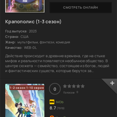
СМОТРЕТЬ ОНЛАЙН
Крапополис (1-3 сезон)
Год выпуска:
2023
Страна:
США
Жанр:
мультфильм, фэнтези, комедия
Качество:
WEB-DL
Действие происходит в древние времена, где на стыке
мифов и реальности появляется необычное общество. В
центре сюжета — семейство, состоящее из богов, людей
и фантастических существ, которые берутся за
управление одним из первых городов. Это требует от них
невероятных усилий и мудрости. Каждый из героев
уникален, и его особенности как помогают в реализации
1-2 сезон 1-10 серия
0
целей, так и создают массу трудностей. В эпоху
0
Голосов:
формирования цивилизации необходимо сохранять
баланс между силой и добротой, а также
8.7
(7919)