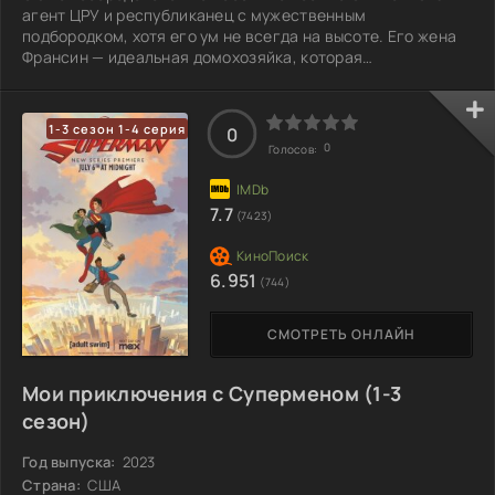
агент ЦРУ и республиканец с мужественным
подбородком, хотя его ум не всегда на высоте. Его жена
Франсин — идеальная домохозяйка, которая
одновременно мудра и наиваан, и не знает, кто ее
настоящие родители. Их сын Стив испытывает трудности
в общении с девушками, и часто единственный способ
1-3 сезон 1-4 серия
0
привлечь их внимание — это угроза отца. Дочь Хэйли
0
Голосов:
активно защищает природу и прогрессивные идеи, при
этом с легкостью экспериментируя с наркотиками, не
7.7
(7423)
6.951
(744)
СМОТРЕТЬ ОНЛАЙН
Мои приключения с Суперменом (1-3
сезон)
Год выпуска:
2023
Страна:
США