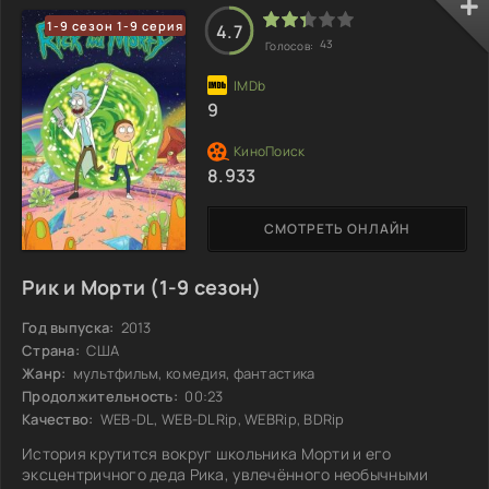
плаще, который предан борьбе с несправедливостью. Его
1-9 сезон 1-9 серия
4.7
появление внушает уверенность: порядок ещё возможен.
43
Голосов:
Символ, вырисовывающийся на фоне ночного неба,
служит маяком надежды, напоминая, что темные времена
9
8.933
СМОТРЕТЬ ОНЛАЙН
Рик и Морти (1-9 сезон)
Год выпуска:
2013
Страна:
США
Жанр:
мультфильм, комедия, фантастика
Продолжительность:
00:23
Качество:
WEB-DL, WEB-DLRip, WEBRip, BDRip
История крутится вокруг школьника Морти и его
эксцентричного деда Рика, увлечённого необычными