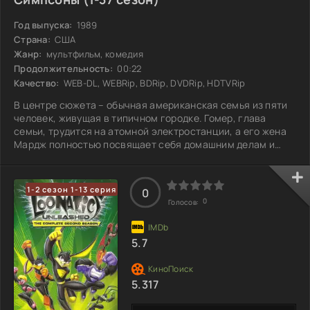
Год выпуска:
1989
Страна:
США
Жанр:
мультфильм, комедия
Продолжительность:
00:22
Качество:
WEB-DL, WEBRip, BDRip, DVDRip, HDTVRip
В центре сюжета – обычная американская семья из пяти
человек, живущая в типичном городке. Гомер, глава
семьи, трудится на атомной электростанции, а его жена
Мардж полностью посвящает себя домашним делам и
воспитанию детей. Их трое детей: Лиза, умная и
старательная, всегда стремится к успеху в учебе, Барт,
постоянно попадающий в комичные и рискованные
1-2 сезон 1-13 серия
0
ситуации, и младшая Мэгги, пока ещё не проявившая
0
Голосов:
свои черты характера. Город, в котором они живут,
изобилует яркими персонажами и забавными
5.7
5.317