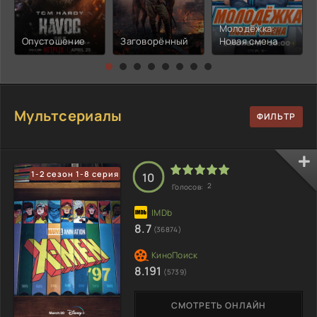
Молодёжка:
Опустошение
Заговорённый
Новая смена
Мультсериалы
1-2 сезон 1-8 серия
10
2
Голосов:
8.7
(36874)
8.191
(5739)
СМОТРЕТЬ ОНЛАЙН