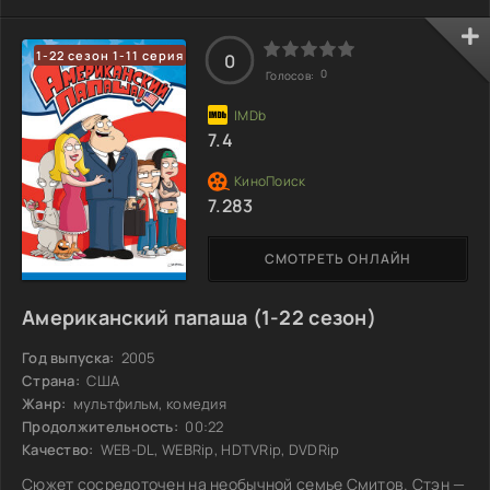
некоторые смеются, другие недоумевают, но сам Фог не
намерен отступать. Его ставка вызывает интерес и
напряжение — ведь никто не знает, что его ждет в этом
1-22 сезон 1-11 серия
0
приключении. Удастся ли ему справиться с временными
0
Голосов:
рамками и неожиданностями на каждом шагу?
7.4
7.283
СМОТРЕТЬ ОНЛАЙН
Американский папаша (1-22 сезон)
Год выпуска:
2005
Страна:
США
Жанр:
мультфильм, комедия
Продолжительность:
00:22
Качество:
WEB-DL, WEBRip, HDTVRip, DVDRip
Сюжет сосредоточен на необычной семье Смитов. Стэн —