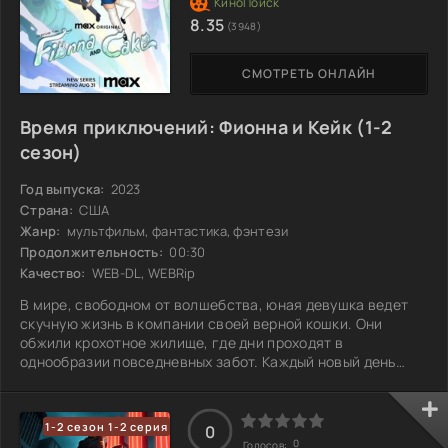
8.35
(3948)
СМОТРЕТЬ ОНЛАЙН
Время приключений: Фионна и Кейк (1-2
сезон)
Год выпуска:
2023
Страна:
США
Жанр:
мультфильм, фантастика, фэнтези
Продолжительность:
00:30
Качество:
WEB-DL, WEBRip
В мире, свободном от волшебства, юная девушка ведет
скучную жизнь в компании своей верной кошки. Они
обжили крохотное жилище, где дни проходят в
однообразии повседневных забот. Каждый новый день
похож на предыдущий, и время тянется, погружая её в
рутину. Но когда наступает ночь, её фантазия
разгорается. Она мечтает о таинственных мирах, полных
1-2 сезон 1-2 серия
0
магии и захватывающих приключений, которые
0
Голосов: