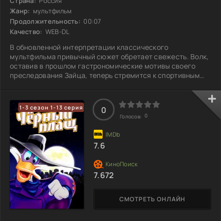
Страна:
Россия
Жанр:
мультфильм
Продолжительность:
00:07
Качество:
WEB-DL
В обновленной интерпретации классического
мультфильма привычный сюжет обретает свежесть. Волк,
оставив в прошлом гастрономические мотивы своего
преследования Зайца, теперь стремится к спортивным
вершинам. Однако его рвение к успеху нередко
заставляет его прибегать к хитрым, но сомнительным
методам, вызывая комичные и неожиданные ситуации.
1-3 сезон 1-13 серия
0
Эта гонка за признанием приводит к множеству забавных
0
Голосов:
эпизодов, где каждый его шаг становится настоящим
испытанием изобретательности. Серый персонаж
7.6
7.672
СМОТРЕТЬ ОНЛАЙН