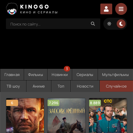
KINOGO
КИНО И СЕРИАЛЫ
3
Главная
Фильмы
Новинки
Сериалы
Мультфильмы
ТВ шоу
Аниме
Топ
Новости
Случайное
6
7.296
8.889