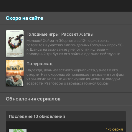
Скоро на сайте
Голодные игры: Рассвет Жатвы
Молодой Хеймитч Эбернети из 12-го дистрикта
готовится к участию в легендарных Голодных играх 50-
х. Шансы на выживание у него почти нулевые —
последний трибут из его района одержал победу еще
сорок
Полураспад
Надежда, дочь известного журналиста, узнаёт о его
смерти. На похоронах её привлекает внимание тот факт,
что многие местные жители ушли из жизни в молодом
возрасте. Разговоры о взрывах атомной бомбы
Обновления сериалов
Последние 10 обновлений
1-5 серия