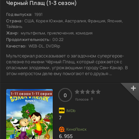
Черный Плащ (1-3 сезон)
Год выпуска:
1991
Страна:
США, Корея Южная, Австралия, Франция, Япония,
Тайвань
Жанр:
мультфильм, приключения, комедия
Продолжительность:
00:22
Качество:
WEB-DL, DVDRip
Мультсериал рассказывает о загадочном супергерое-
селезне по имени Чёрный Плащ, который сражается с
опасными злодеями, угрожающими городу Сен-Канар. В
этом непростом деле ему помогают его друзья:
неудачливый пилот и механик Зигзаг МакКряк, а также
любопытная и непоседливая Гусёна. Вместе они
разгадывают хитрые планы врагов и стараются не
1-11 сезон 1-11 серия
0
попасть в неприятности, хотя иногда удача покидает их в
0
Голосов:
самый неподходящий момент. Каждый новый день
приносит новые вызовы и неожиданные повороты. Сможет
ли
7
6.955