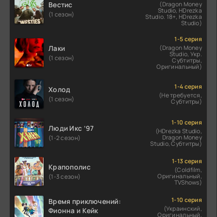
Вестис
(Dragon Money
Studio, HDrezka
(1 сезон)
Studio. 18+, HDrezka
Studio)
1-5 серия
Лаки
(Dragon Money
Studio, Укр.
(1 сезон)
Субтитры,
Оригинальный)
1-4 серия
Холод
(Не требуется,
(1 сезон)
Субтитры)
1-10 серия
Люди Икс ’97
(HDrezka Studio,
Dragon Money
(1-2 сезон)
Studio, Субтитры)
1-13 серия
Крапополис
(Coldfilm,
Оригинальный,
(1-3 сезон)
TVShows)
1-10 серия
Время приключений:
(Украинский,
Фионна и Кейк
Оригинальный,