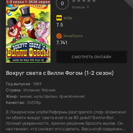
1-2 сезон 1-2626 серия
0
сложности. Чувство потери иногда затмевает радость, но
0
Голосов:
в доме всегда есть место для смеха и теплоты. Как
окажется, не все воспоминания о
7.5
7.741
СМОТРЕТЬ ОНЛАЙН
Вокруг света с Вилли Фогом (1-2 сезон)
Год выпуска:
1983
Страна:
Испания, Япония
Жанр:
аниме, мультфильм, приключения
Качество:
DVDRip
В Лондонском клубе Реформы разгорелся спор: возможно
ли обойти вокруг света всего за 80 дней? Вилли Фог,
полный уверенности, принял решение бросить вызов. Он
настаивал, что сможет это сделать. Весь клуб озадачен,