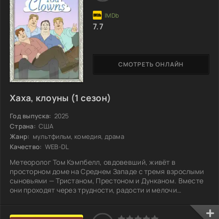
погружается в непривычный хаос. Как наши герои
7.7
СМОТРЕТЬ ОНЛАЙН
Хаха, клоуны (1 сезон)
Год выпуска:
2025
Страна:
США
Жанр:
мультфильм, комедия, драма
Качество:
WEB-DL
Метеоролог Том Кэмпбелл, овдовевший, живёт в
просторном доме на Среднем Западе с тремя взрослыми
сыновьями — Тристаном, Престоном и Дунканом. Вместе
они проходят через трудности, радости и мелочи
повседневной жизни, поддерживая друг друга в моменты
горечи утраты. Каждый из них по-своему справляется с
болью, а их отношения становятся крепче, несмотря на