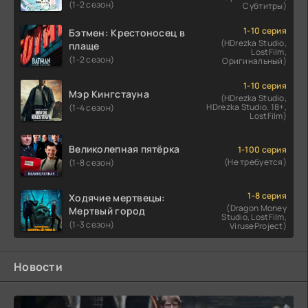
(1-2 сезон)
Субтитры)
1-10 серия
Бэтмен: Крестоносец в
(HDrezka Studio,
плаще
LostFilm,
(1-2 сезон)
Оригинальный)
1-10 серия
Мэр Кингстауна
(HDrezka Studio,
HDrezka Studio. 18+,
(1-4 сезон)
LostFilm)
Великолепная пятёрка
1-100 серия
(Не требуется)
(1-8 сезон)
1-8 серия
Ходячие мертвецы:
(Dragon Money
Мертвый город
Studio, LostFilm,
(1-3 сезон)
ViruseProject)
Новости