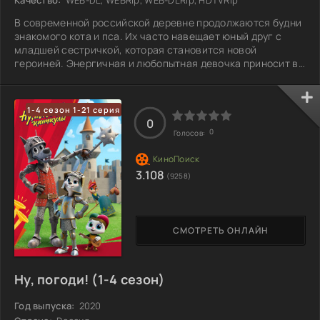
В современной российской деревне продолжаются будни
знакомого кота и пса. Их часто навещает юный друг с
младшей сестричкой, которая становится новой
героиней. Энергичная и любопытная девочка приносит в
жизнь деревенских жителей свежие эмоции. Вскоре она
заводит дружбу с загадочным и жизнерадостным
грызуном, который быстро завоевывает симпатии всех
1-4 сезон 1-21 серия
вокруг. Вместе они исследуют окрестности, наполняя
0
события особым очарованием и помогая всем ценить
0
Голосов:
простые радости. Однако за веселыми играми и
3.108
(9258)
СМОТРЕТЬ ОНЛАЙН
Ну, погоди! (1-4 сезон)
Год выпуска:
2020