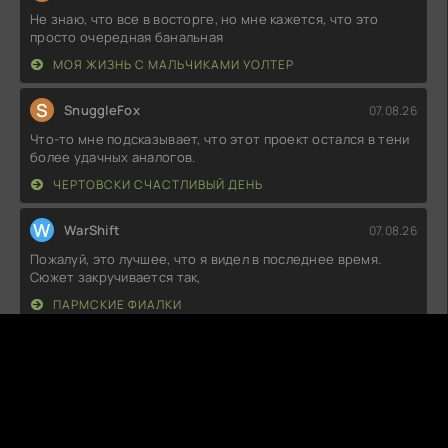
Не знаю, что все в восторге, но мне кажется, что это
просто очередная банальная
МОЯ ЖИЗНЬ С МАЛЬЧИКАМИ УОЛТЕР
S
SnuggleFox
07.08.26
Что-то мне подсказывает, что этот проект остался в тени
более удачных аналогов.
ЧЕРТОВСКИ СЧАСТЛИВЫЙ ДЕНЬ
W
WarShift
07.08.26
Пожалуй, это лучшее, что я видел в последнее время.
Сюжет закручивается так,
ПАРМСКИЕ ФИАЛКИ
S
SoulDancer
07.08.26
Не знаю, что на меня нашло, но каждая серия – как на
сердце тяжело. Сюжет
КАКИЕ КОРАБЛИ Я СЖЕГ