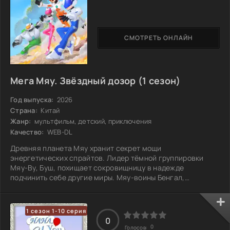
СМОТРЕТЬ ОНЛАЙН
Мега Мяу. Звёздный дозор (1 сезон)
Год выпуска:
2026
Страна:
Китай
Жанр:
мультфильм, детский, приключения
Качество:
WEB-DL
Древняя планета Мяу хранит секрет мощи
энергетических спрайтов. Лидер тёмной группировки
Мяу-Ву, Буш, похищает сокровищницу в надежде
подчинить себе другие миры. Мяу-воины Бенгал,
Бриттани, Намби и Сэндоу отправляются на задание,
чтобы остановить его, но их космический корабль терпит
крушение на Земле. Превратившись в обычных кошек, они
1 сезон 1-10 серия
оказываются в зоомагазине семьи Ле Руа. В это время
0
энергетические спрайты начинают wreak havoc, и город
0
Голосов: