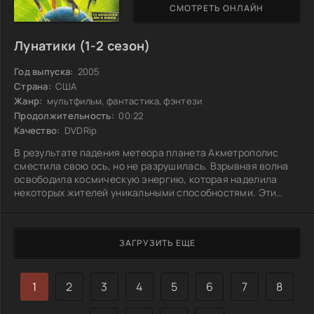
СМОТРЕТЬ ОНЛАЙН
Лунатики (1-2 сезон)
Год выпуска:
2005
Страна:
США
Жанр:
мультфильм, фантастика, фэнтези
Продолжительность:
00:22
Качество:
DVDRip
В результате падения метеора планета Акметрополис
сместила свою ось, но не разрушилась. Взрывная волна
освободила космическую энергию, которая наделила
некоторых жителей уникальными способностями. Эти
изменения заставили людей и существ пересмотреть
свои места в мире и начать новую жизнь. Теперь среди
них есть те, кто может манипулировать временем, другие
ЗАГРУЗИТЬ ЕЩЕ
– общаться с природой, а некоторые даже владеют силой,
способной изменить реальность. На фоне этих изменений
разгорается борьба за власть и
1
2
3
4
5
6
7
8