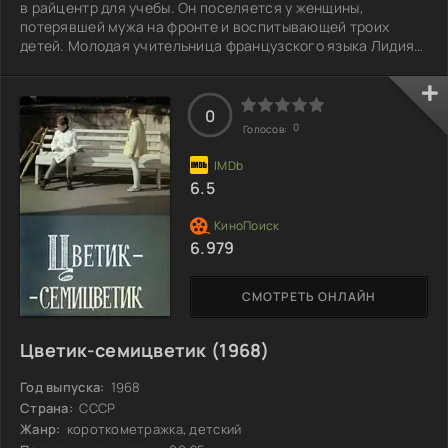
в райцентр для учебы. Он поселяется у женщины,
потерявшей мужа на фронте и воспитывающей троих
детей. Молодая учительница французского языка Лидия
Михайловна решает помочь мальчику: она хочет
накормить его под предлогом дополнительных занятий,
но Володя отказывается от еды. Тогда она придумывает
0
хитрый план — предлагает играть в «пристенок» на
0
Голосов:
деньги и, конечно, поддерживает мальчика в игре. Всё
больше времени, проведенного вместе, вызывает
6.5
6.979
СМОТРЕТЬ ОНЛАЙН
Цветик-семицветик (1968)
Год выпуска:
1968
Страна:
СССР
Жанр:
короткометражка, детский