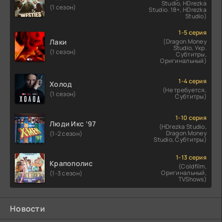
Studio, HDrezka
(1 сезон)
Studio. 18+, HDrezka
Studio)
1-5 серия
Лаки
(Dragon Money
Studio, Укр.
(1 сезон)
Субтитры,
Оригинальный)
1-4 серия
Холод
(Не требуется,
(1 сезон)
Субтитры)
1-10 серия
Люди Икс ’97
(HDrezka Studio,
Dragon Money
(1-2 сезон)
Studio, Субтитры)
1-13 серия
Крапополис
(Coldfilm,
Оригинальный,
(1-3 сезон)
TVShows)
Новости