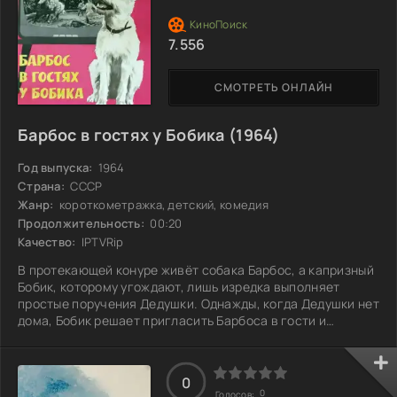
7.556
СМОТРЕТЬ ОНЛАЙН
Барбос в гостях у Бобика (1964)
Год выпуска:
1964
Страна:
СССР
Жанр:
короткометражка, детский, комедия
Продолжительность:
00:20
Качество:
IPTVRip
В протекающей конуре живёт собака Барбос, а капризный
Бобик, которому угождают, лишь изредка выполняет
простые поручения Дедушки. Однажды, когда Дедушки нет
дома, Бобик решает пригласить Барбоса в гости и
начинает хвастаться всем, что у него есть. Друзья
наедаются, развлекаются и даже плескаются в ванной,
пока не засыпают в уютной постели Дедушки. Но в этот
0
момент возвращается настоящий хозяин… Как Барбос
0
Голосов: