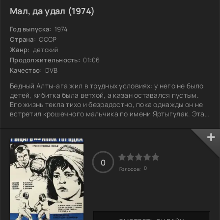
Мал, да удал (1974)
Год выпуска:
1974
Страна:
СССР
Жанр:
детский
Продолжительность:
01:06
Качество:
DVB
Бедный Алты-ага жил в трудных условиях: у него не было
детей, кибитка была ветхой, а казан оставался пустым.
Его жизнь текла тихо и безрадостно, пока однажды он не
встретил крошечного мальчика по имени Яртыгулак. Эта
встреча оказалась поворотной, и вскоре жизнь Алты-аги
начала меняться. Мальчик был полон энергии и задора,
что добавило ярких красок в серые будни старика. Как же
дальше сложится их необычная дружба и что она
принесет каждому из них?
0
0
Голосов: