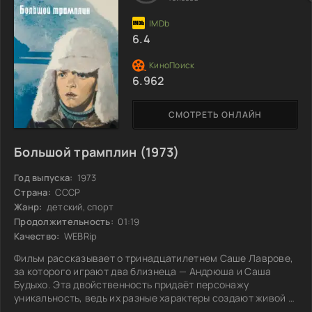
справится с неожиданной встречей?
6.4
6.962
СМОТРЕТЬ ОНЛАЙН
Большой трамплин (1973)
Год выпуска:
1973
Страна:
СССР
Жанр:
детский, спорт
Продолжительность:
01:19
Качество:
WEBRip
Фильм рассказывает о тринадцатилетнем Саше Лаврове,
за которого играют два близнеца — Андрюша и Саша
Будыхо. Эта двойственность придаёт персонажу
уникальность, ведь их разные характеры создают живой и
непредсказуемый образ. Саша — мальчишка, который