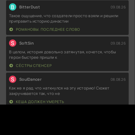
B
BitterDust
09.08.26
Такое ощущение, что создатели просто взяли и решили
приправить историю династии
РОМАНОВЫ. ПОСЛЕДНЕЕ СЛОВО
S
SoftSin
09.08.26
В целом, история довольно затянутая, хочется, чтобы
герои быстрее пришли к
СЁСТРЫ СПЕНСЕР
S
SoulDancer
08.08.26
Как же я рад, что наткнулся на эту историю! Сюжет
закручивается так, что не
КЕША ДОЛЖЕН УМЕРЕТЬ
R
RageQuitter
08.08.26
Мне, честно говоря, не зашло. Персонажи плоские, а
сюжет предсказуемый до