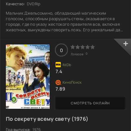
Качество:
DVDRip
Мальчик Джельсомино, обладающий магическим
голосом, способным разрушать стены, оказывается в
городе, где по указу жестокого правителя все, включая
животных, вынуждены говорить ложь. Его уникальный дар
становится оружием в борьбе против деспота, и вместе с
верными друзьями и хромоножкой-кошкой он решает
покончить с tyranny. Однако в этом мире, где правда под
0
запретом, даже простые слова могут стать опасными. Что
0
Голосов:
же произойдет, когда Джельсомино столкнется с самыми
темными тайнами города и его
7.4
7.89
СМОТРЕТЬ ОНЛАЙН
По секрету всему свету (1976)
Год выпуска:
1976