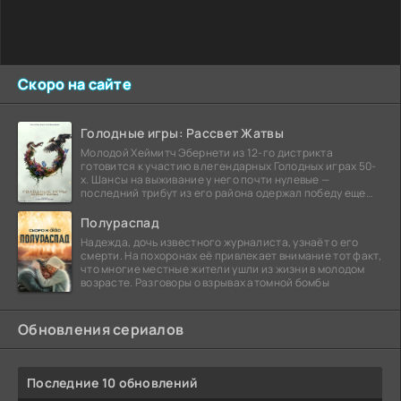
Скоро на сайте
Голодные игры: Рассвет Жатвы
Молодой Хеймитч Эбернети из 12-го дистрикта
готовится к участию в легендарных Голодных играх 50-
х. Шансы на выживание у него почти нулевые —
последний трибут из его района одержал победу еще
сорок
Полураспад
Надежда, дочь известного журналиста, узнаёт о его
смерти. На похоронах её привлекает внимание тот факт,
что многие местные жители ушли из жизни в молодом
возрасте. Разговоры о взрывах атомной бомбы
Обновления сериалов
Последние 10 обновлений