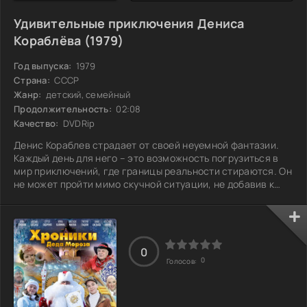
Удивительные приключения Дениса
Кораблёва (1979)
Год выпуска:
1979
Страна:
СССР
Жанр:
детский, семейный
Продолжительность:
02:08
Качество:
DVDRip
Денис Кораблев страдает от своей неуемной фантазии.
Каждый день для него – это возможность погрузиться в
мир приключений, где границы реальности стираются. Он
не может пройти мимо скучной ситуации, не добавив к
ней своих ярких красок. То он становится детективом,
решая загадки в своем дворе, то превращается в
капитана пиратского корабля, исследующего
неизведанные воды. Его друзья с удовольствием
участвуют в этих играх, но иногда чудеса оборачиваются
0
0
неожиданностями. Родители и взрослые вокруг
Голосов: