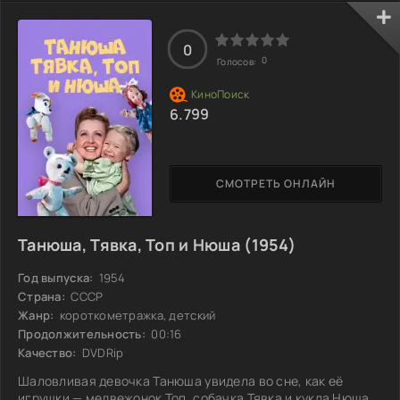
этого девочку вместе с пианино похитили
злоумышленники, которые планировали использовать его
для захвата мира. Нина, полная решимости, и её верный
0
друг Кирилл должны проявить смекалку и стойкость,
0
Голосов:
чтобы остановить этот коварный план. В их пути
6.799
СМОТРЕТЬ ОНЛАЙН
Танюша, Тявка, Топ и Нюша (1954)
Год выпуска:
1954
Страна:
СССР
Жанр:
короткометражка, детский
Продолжительность:
00:16
Качество:
DVDRip
Шаловливая девочка Танюша увидела во сне, как её
игрушки — медвежонок Топ, собачка Тявка и кукла Нюша