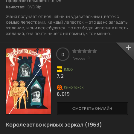
Продолжительность:
00:25
Качество:
DVDRip
Женя получает от волшебницы удивительный цветок с
семью лепестками. Каждый лепесток — это шанс загадать
желание, и они все сбудутся. Но вот беда: исполнив шесть
желаний, она почти ничего не помнит, что именно
просила. Лишь последний лепесток приносит настоящую
радость — помочь заболевшему другу Вите. Это желание
оказывается самым важным и искренним. После всех этих
0
пустых желаний возникает вопрос: что же произойдет с
0
Голосов:
последним лепестком?
7.2
8.019
СМОТРЕТЬ ОНЛАЙН
Королевство кривых зеркал (1963)