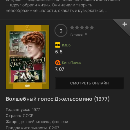
— вдруг обрели жизнь. Они начали творить
невообразимые шалости, скакать и кувыркаться,
полностью игнорируя попытки Танюши их успокоить.
Девочка старалась унять их, но все её усилия
оказывались безрезультатными. Разве можно усмирить
0
такую весёлую компанию? Интересно, что же произойдёт
0
Голосов:
дальше, когда Танюша решит взять ситуацию в свои руки?
6.5
7.07
СМОТРЕТЬ ОНЛАЙН
Волшебный голос Джельсомино (1977)
Год выпуска:
1977
Страна:
СССР
Жанр:
детский, мюзикл, фэнтези
Продолжительность:
02:07