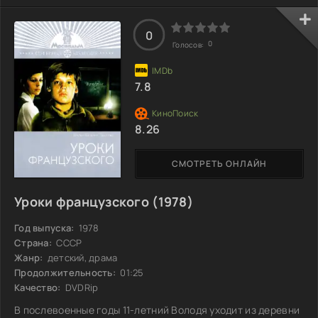
явно выделяется среди сверстников, его можно
охарактеризовать одним словом — «беспокойный». Он не
0
вписывается в привычные рамки, его натура полна
0
Голосов:
энергии и нестандартных решений. Постоянные искания и
озорные идеи делают его жизнь яркой, но в то же
7.8
8.26
СМОТРЕТЬ ОНЛАЙН
Уроки французского (1978)
Год выпуска:
1978
Страна:
СССР
Жанр:
детский, драма
Продолжительность:
01:25
Качество:
DVDRip
В послевоенные годы 11-летний Володя уходит из деревни