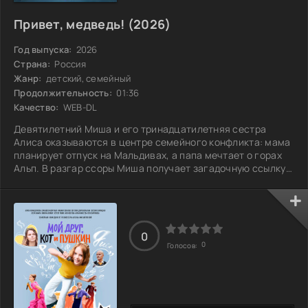
Привет, медведь! (2026)
Год выпуска:
2026
Страна:
Россия
Жанр:
детский, семейный
Продолжительность:
01:36
Качество:
WEB-DL
Девятилетний Миша и его тринадцатилетняя сестра
Алиса оказываются в центре семейного конфликта: мама
планирует отпуск на Мальдивах, а папа мечтает о горах
Альп. В разгар ссоры Миша получает загадочную ссылку
на игру, и стоит только кликнуть, как мир вокруг замирает.
Чашка кофе зависает в воздухе, деревья и прохожие
остаются неподвижными. Теперь им предстоит выполнить
задания игры, чтобы вернуть все к жизни. Путешествуя по
России, Миша и Алиса собирают коллекцию фотографий с
0
0
загадочными
Голосов: