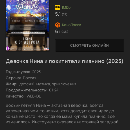
заботиться о своём новом питомце. Между ними
завязывается настоящая дружба, полная приключений,
5.1
(21)
6
(1045)
СМОТРЕТЬ ОНЛАЙН
Девочка Нина и похитители пианино (2023)
Год выпуска:
2023
Страна:
Россия
Жанр:
детский, музыка, приключения
Продолжительность:
01:24
Качество:
WEB-DL
Восьмилетняя Нина — активная девочка, всегда
увлеченная чем-то новым, хотя доводит свои идеи до
конца нечасто. Но когда её мама купила пианино, всё
изменилось. Инструмент оказался настоящей загадкой:
он играл сам и даже подшучивал над Ниной. Вскоре после