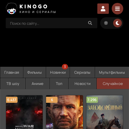
KINOGO
КИНО И СЕРИАЛЫ
3
Главная
Фильмы
Новинки
Сериалы
Мультфильмы
ТВ шоу
Аниме
Топ
Новости
Случайное
6.437
6
7.296