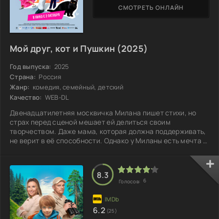
СМОТРЕТЬ ОНЛАЙН
Мой друг, кот и Пушкин (2025)
Год выпуска:
2025
Страна:
Россия
Жанр:
комедия, семейный, детский
Качество:
WEB-DL
Двенадцатилетняя москвичка Милана пишет стихи, но
страх перед сценой мешает ей делиться своим
творчеством. Даже мама, которая должна поддерживать,
не верит в её способности. Однако у Миланы есть мечта —
победить в Всероссийском конкурсе рэп-дуэлей по
мотивам «Евгения Онегина». Это шанс не только заявить
о себе, но и убедить маму отказаться от работы в Китае.
8.3
На пути к успеху ей нужно преодолеть свои страхи и
6
Голосов:
столкнуться с хитрой соперницей. На помощь приходит
черный кот с необычной душой —
6.2
(25)