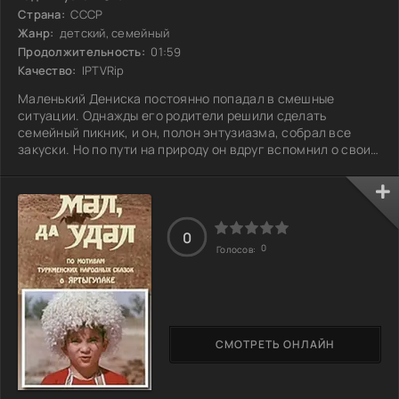
Страна:
СССР
Жанр:
детский, семейный
Продолжительность:
01:59
Качество:
IPTVRip
Маленький Дениска постоянно попадал в смешные
ситуации. Однажды его родители решили сделать
семейный пикник, и он, полон энтузиазма, собрал все
закуски. Но по пути на природу он вдруг вспомнил о своих
друзьях и решил их пригласить. В итоге на пикник пришло
столько народу, что еда быстро закончилась, и началась
настоящая охота за последней бутербродом. В другой раз
Дениска вместе с другом устроил секретный штаб под
лестницей. Они придумали массу шпионских заданий, но
0
0
в итоге их план провалился,
Голосов:
СМОТРЕТЬ ОНЛАЙН