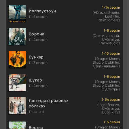
1-14 серия
Йеллоустоун
(HDrezka Studio,
LostFilm,
(1-5 сезон)
NewComers)
1-6 серия
Ворона
(Оригинальный,
Субтитры,
(1-2 сезон)
Newstudio)
1-10 серия
Бункер
(Dragon Money
Studio, Coldfilm,
(1-3 сезон)
Оригинальный)
1-8 серия
Шугар
(Dragon Money
Studio, Coldfilm,
(1-2 сезон)
Субтитры)
1-34 серия
Легенда о розовых
(Light Breeze,
облаках
Субтитры,
(1 сезон)
DubLik.TV)
1-5 серия
Вестис
(Dragon Money