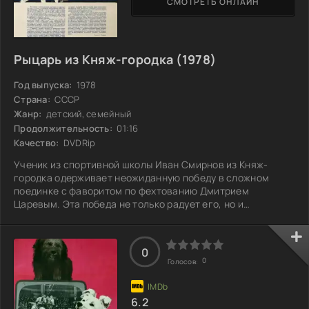
СМОТРЕТЬ ОНЛАЙН
Рыцарь из Княж-городка (1978)
Год выпуска:
1978
Страна:
СССР
Жанр:
детский, семейный
Продолжительность:
01:16
Качество:
DVDRip
Ученик из спортивной школы Иван Смирнов из Княж-
городка одерживает неожиданную победу в сложном
поединке с фаворитом по фехтованию Дмитрием
Царевым. Эта победа не только радует его, но и
заставляет опытного тренера задуматься над ошибками в
своих педагогических методах. Кажется, что Иван не
просто показывает мастерство, но и открывает новую
0
перспективу на подход к обучению. Его успех становится
0
Голосов:
поводом для размышлений о том, как прожитые годы
опыта могут иногда заслонять свежий взгляд. Что же
6.2