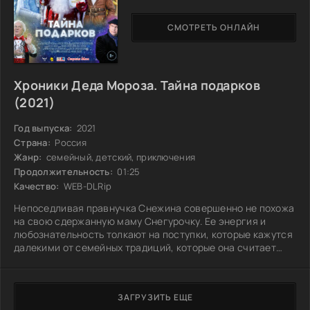
СМОТРЕТЬ ОНЛАЙН
Хроники Деда Мороза. Тайна подарков
(2021)
Год выпуска:
2021
Страна:
Россия
Жанр:
семейный, детский, приключения
Продолжительность:
01:25
Качество:
WEB-DLRip
Непоседливая правнучка Снежина совершенно не похожа
на свою сдержанную маму Снегурочку. Ее энергия и
любознательность толкают на поступки, которые кажутся
далекими от семейных традиций, которые она считает
устаревшими. Однако, погружаясь в свое любопытство,
она случайно ломает механизм волшебной книги,
фиксирующей данные о будущем тех, кто получит
ЗАГРУЗИТЬ ЕЩЕ
магические подарки. Теперь судьбы множества людей