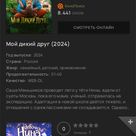
8.441
(53329)
СМОТРЕТЬ ОНЛАЙН
Мой дикий друг (2024)
Год выпуска:
2024
Страна:
Россия
Жанр:
семейный, детский, приключения
Продолжительность:
01:40
Качество:
WEB-DL
Саша Меньшиков проводит лето у тёти Нины, вдали от
суеты Москвы, пока его мама, учёный, отправилась на
экспедицию. Адаптация в новой школе даётся тяжело, и
отношения с одноклассниками не складываются. Однако
прогулки по живописной природе становятся для него
спасением. Однажды, блуждая по лесу, он находит
раненого лисёнка, попавшего в капкан. Решив помочь,
0
Саша прячет его в укромном месте и начинает
0
Голосов: