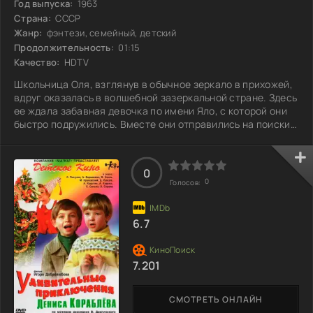
Год выпуска:
1963
Страна:
СССР
Жанр:
фэнтези, семейный, детский
Продолжительность:
01:15
Качество:
HDTV
Школьница Оля, взглянув в обычное зеркало в прихожей,
вдруг оказалась в волшебной зазеркальной стране. Здесь
ее ждала забавная девочка по имени Яло, с которой они
быстро подружились. Вместе они отправились на поиски
мальчика Гурда, заточенного в темницу злых сил. На пути
им встретились кривые зеркала, полные магии и
опасностей, и только смекалка и дружба помогли
0
преодолеть преграды. Но чем закончится их приключение
0
Голосов:
и смогут ли они справиться с коварными чарами, которые
таят в себе отражения?
6.7
7.201
СМОТРЕТЬ ОНЛАЙН