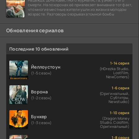
Надежда, дочь известного журналиста, узнаёт о его
смерти. На похоронах её привлекает внимание тот факт,
что многие местные жители ушли из жизни в молодом
возрасте. Разговоры о взрывах атомной бомбы
Обновления сериалов
Последние 10 обновлений
1-14 серия
Йеллоустоун
(HDrezka Studio,
LostFilm,
(1-5 сезон)
NewComers)
1-6 серия
Ворона
(Оригинальный,
Субтитры,
(1-2 сезон)
Newstudio)
1-10 серия
Бункер
(Dragon Money
Studio, Coldfilm,
(1-3 сезон)
Оригинальный)
1-8 серия