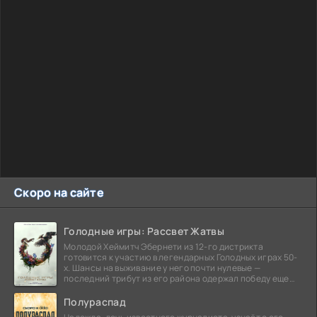
Скоро на сайте
Голодные игры: Рассвет Жатвы
Молодой Хеймитч Эбернети из 12-го дистрикта
готовится к участию в легендарных Голодных играх 50-
х. Шансы на выживание у него почти нулевые —
последний трибут из его района одержал победу еще
сорок
Полураспад