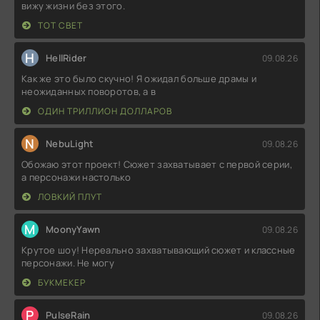
вижу жизни без этого.
ТОТ СВЕТ
H
HellRider
09.08.26
Как же это было скучно! Я ожидал больше драмы и
неожиданных поворотов, а в
ОДИН ТРИЛЛИОН ДОЛЛАРОВ
N
NebuLight
09.08.26
Обожаю этот проект! Сюжет захватывает с первой серии,
а персонажи настолько
ЛОВКИЙ ПЛУТ
M
MoonyYawn
09.08.26
Крутое шоу! Нереально захватывающий сюжет и классные
персонажи. Не могу
БУКМЕКЕР
P
PulseRain
09.08.26