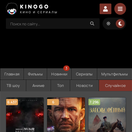
KINOGO
КИНО И СЕРИАЛЫ
3
Главная
Фильмы
Новинки
Сериалы
Мультфильмы
ТВ шоу
Аниме
Топ
Новости
Случайное
6.437
6
7.296