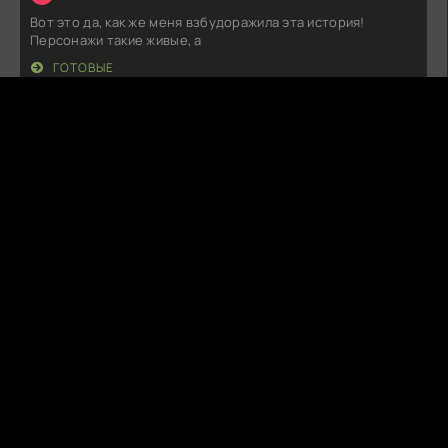
Вот это да, как же меня взбудоражила эта история!
Персонажи такие живые, а
ГОТОВЫЕ
B
BitterDust
09.08.26
Такое ощущение, что создатели просто взяли и решили
приправить историю династии
РОМАНОВЫ. ПОСЛЕДНЕЕ СЛОВО