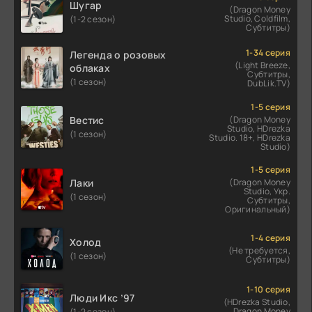
Шугар
(Dragon Money
Studio, Coldfilm,
(1-2 сезон)
Субтитры)
1-34 серия
Легенда о розовых
(Light Breeze,
облаках
Субтитры,
(1 сезон)
DubLik.TV)
1-5 серия
Вестис
(Dragon Money
Studio, HDrezka
(1 сезон)
Studio. 18+, HDrezka
Studio)
1-5 серия
Лаки
(Dragon Money
Studio, Укр.
(1 сезон)
Субтитры,
Оригинальный)
1-4 серия
Холод
(Не требуется,
(1 сезон)
Субтитры)
1-10 серия
Люди Икс ’97
(HDrezka Studio,
Dragon Money
(1-2 сезон)