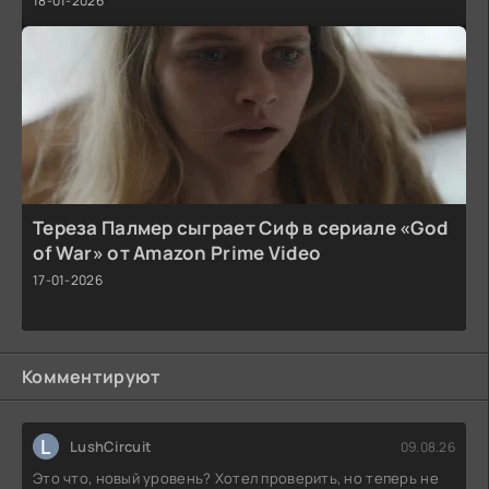
18-01-2026
Тереза Палмер сыграет Сиф в сериале «God
of War» от Amazon Prime Video
17-01-2026
Комментируют
L
LushCircuit
09.08.26
Это что, новый уровень? Хотел проверить, но теперь не