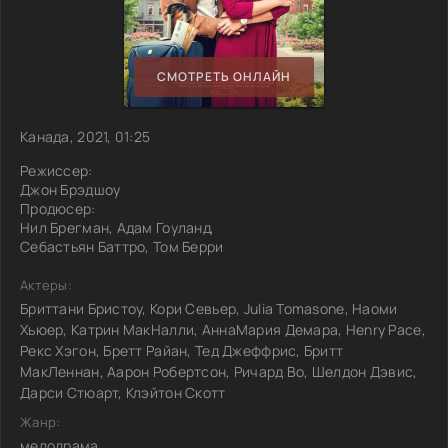
СМОТРЕТЬ ОНЛАЙН
Канада, 2021, 01:25
Режиссер:
Джон Брэдшоу
Продюсер:
Нил Брегман, Адам Гоуланд,
Себастьян Баттро, Том Берри
Актеры:
Бриттани Бристоу, Кори Севьер, Julia Tomasone, Наоми
Хьюер, Катрин МакНалли, АннаМария Демара, Henry Pace,
Рекс Хэгон, Бретт Райан, Тед Джеффрис, Бритт
МакЛеннан, Аарон Робертсон, Ричард Во, Шелдон Дэвис,
Дарси Стюарт, Клэйтон Скотт
Жанр:
мелодрама