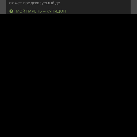
сюжет предсказуемый до
МОЙ ПАРЕНЬ — КУПИДОН
N
NovaDrip
08.08.26
Не знаю, что и сказать. По сути, всё предсказуемо, как
будто сценаристы просто
ПОЛТЕРГЕЙСТ ЭНФИЛДА