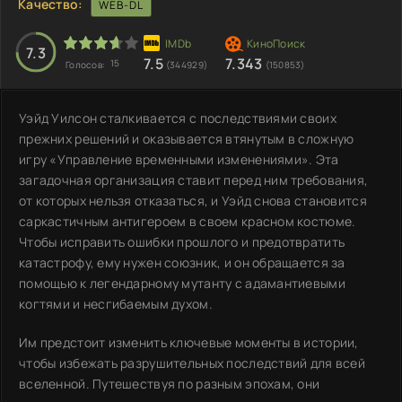
Качество:
WEB-DL
7.3
7.5
7.343
15
Голосов:
(344929)
(150853)
Уэйд Уилсон сталкивается с последствиями своих
прежних решений и оказывается втянутым в сложную
игру «Управление временными изменениями». Эта
загадочная организация ставит перед ним требования,
от которых нельзя отказаться, и Уэйд снова становится
саркастичным антигероем в своем красном костюме.
Чтобы исправить ошибки прошлого и предотвратить
катастрофу, ему нужен союзник, и он обращается за
помощью к легендарному мутанту с адамантиевыми
когтями и несгибаемым духом.
Им предстоит изменить ключевые моменты в истории,
чтобы избежать разрушительных последствий для всей
вселенной. Путешествуя по разным эпохам, они