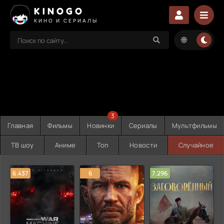
KINOGO
КИНО И СЕРИАЛЫ
3
Главная
Фильмы
Новинки
Сериалы
Мультфильмы
ТВ шоу
Аниме
Топ
Новости
Случайное
6.437
6
7.296