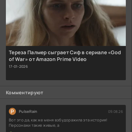
Тереза Палмер сыграет Сиф в сериале «God
of War» от Amazon Prime Video
17-01-2026
Комментируют
P
PulseRain
09.08.26
Вот это да, как же меня взбудоражила эта история!
Персонажи такие живые, а