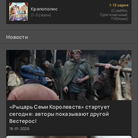
1-13 серия
Крапополис
(Coldfilm,
Оригинальный,
(1-3 сезон)
TVShows)
Новости
«Рыцарь Семи Королевств» стартует
сегодня: авторы показывают другой
Вестерос!
18-01-2026