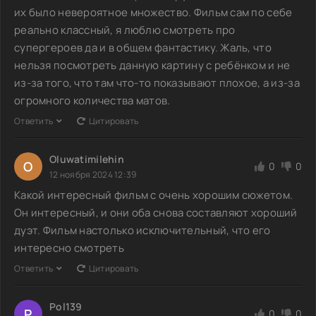
их было невероятное множество. Фильм сам по себе
реально классный, я люблю смотреть про
супергероев да и в общем фантастику. Жаль, что
нельзя посмотреть данную картину с ребёнком и не
из-за того, что там что-то показывают плохое, а из-за
огромного количества матов.
Ответить
Цитировать
Oluwatimilehin
O
0
0
12 ноября 2024 12:39
Какой интересный фильм с очень хорошим сюжетом.
Он интересный, и они оба снова составляют хороший
дуэт. Фильм настолько исключительный, что его
интересно смотреть
Ответить
Цитировать
Pol139
P
0
0