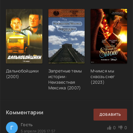
Дальнобойщики
Запретные темы
Мчимся мы
(2001)
истории:
сквозь снег
Неизвестная
(2023)
Мексика (2007)
Комментарии
ДОБАВИТЬ
Гость
Г
0
0
5 апреля 2026 17:57