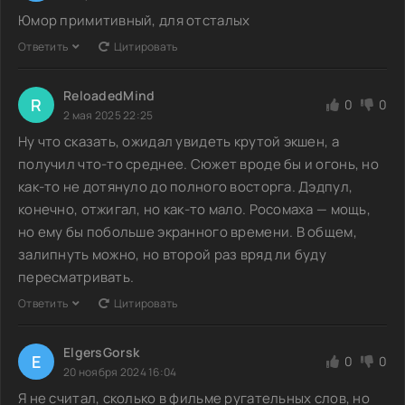
Юмор примитивный, для отсталых
Ответить
Цитировать
ReloadedMind
R
0
0
2 мая 2025 22:25
Ну что сказать, ожидал увидеть крутой экшен, а
получил что-то среднее. Сюжет вроде бы и огонь, но
как-то не дотянуло до полного восторга. Дэдпул,
конечно, отжигал, но как-то мало. Росомаха — мощь,
но ему бы побольше экранного времени. В общем,
залипнуть можно, но второй раз вряд ли буду
пересматривать.
Ответить
Цитировать
ElgersGorsk
E
0
0
20 ноября 2024 16:04
Я не считал, сколько в фильме ругательных слов, но