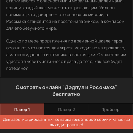
сталкиваются с опасностями и моральными дилеммами,
причем каждый шаг может стать решающим. Уилсон
понимает, что доверие — это основа их миссии, а
Росомаха становится не просто напарником, а компасом
для его безумного мира.
Однако по мере продвижения по временной шкале герои
осознают, что настоящая угроза исходит не из прошлого,
а из неожиданного источника в настоящем. Сможет ли им
удастся выявить истинного врага до того, как все будет
потеряно?
Смотреть онлайн "Дэдпул и Росомаха"
бесплатно
Плеер 1
Плеер 2
Трейлер
Для зарегистрированных пользователей новые серии и качество
выходит раньше!