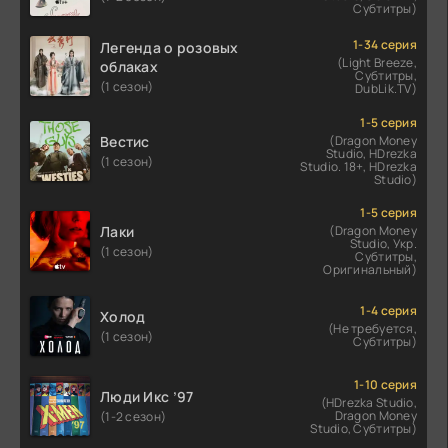
Субтитры)
1-34 серия
Легенда о розовых
(Light Breeze,
облаках
Субтитры,
(1 сезон)
DubLik.TV)
1-5 серия
Вестис
(Dragon Money
Studio, HDrezka
(1 сезон)
Studio. 18+, HDrezka
Studio)
1-5 серия
Лаки
(Dragon Money
Studio, Укр.
(1 сезон)
Субтитры,
Оригинальный)
1-4 серия
Холод
(Не требуется,
(1 сезон)
Субтитры)
1-10 серия
Люди Икс ’97
(HDrezka Studio,
Dragon Money
(1-2 сезон)
Studio, Субтитры)