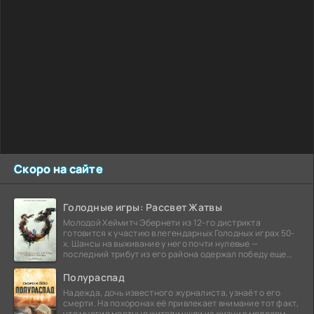
Скоро на сайте
Голодные игры: Рассвет Жатвы
Молодой Хеймитч Эбернети из 12-го дистрикта
готовится к участию в легендарных Голодных играх 50-
х. Шансы на выживание у него почти нулевые —
последний трибут из его района одержал победу еще
сорок
Полураспад
Надежда, дочь известного журналиста, узнаёт о его
смерти. На похоронах её привлекает внимание тот факт,
что многие местные жители ушли из жизни в молодом