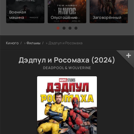
Военная
машина
Опустошение
Заговорённый
Киного
»
Фильмы
» Дэдпул и Росомаха
Дэдпул и Росомаха (2024)
DEADPOOL & WOLVERINE