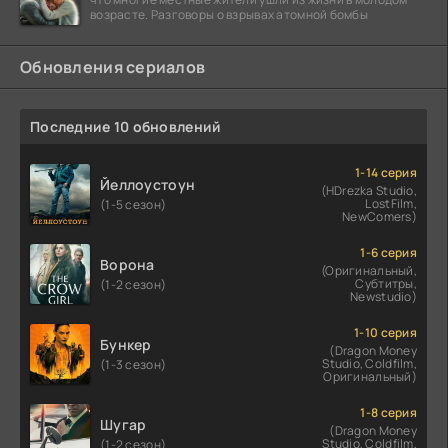
возрасте. Разговоры о взрывах атомной бомбы
Обновления сериалов
Последние 10 обновлений
1-14 серия
Йеллоустоун
(HDrezka Studio,
LostFilm,
(1-5 сезон)
NewComers)
1-6 серия
Ворона
(Оригинальный,
Субтитры,
(1-2 сезон)
Newstudio)
1-10 серия
Бункер
(Dragon Money
Studio, Coldfilm,
(1-3 сезон)
Оригинальный)
1-8 серия
Шугар
(Dragon Money
Studio, Coldfilm,
(1-2 сезон)