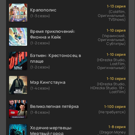
1-13 серия
Крапополис
(Coldfilm,
Оригинальный,
(1-3 сезон)
TVShows)
1-10 серия
Время приключений:
(Украинский,
Фионна и Кейк
Оригинальный,
(1-2 сезон)
Субтитры)
1-10 серия
Бэтмен: Крестоносец в
(HDrezka Studio,
плаще
LostFilm,
(1-2 сезон)
Оригинальный)
1-10 серия
Мэр Кингстауна
(HDrezka Studio,
HDrezka Studio. 18+,
(1-4 сезон)
LostFilm)
Великолепная пятёрка
1-100 серия
(Не требуется)
(1-8 сезон)
1-8 серия
Ходячие мертвецы:
(Dragon Money
Мертвый город