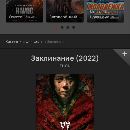
Молодёжка:
Опустошение
Заговорённый
Новая смена
Киного
»
Фильмы
» Заклинание
Заклинание (2022)
ZHOU