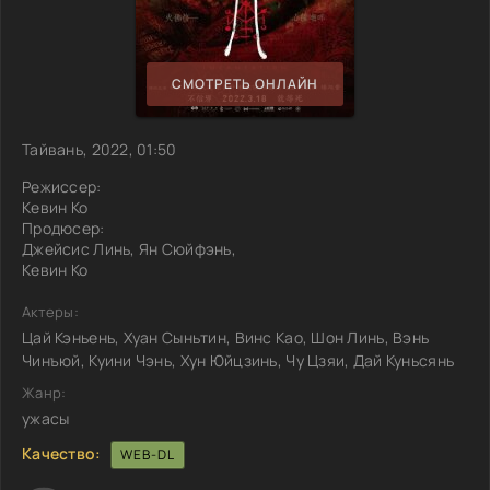
СМОТРЕТЬ ОНЛАЙН
Тайвань, 2022, 01:50
Режиссер:
Кевин Ко
Продюсер:
Джейсис Линь, Ян Сюйфэнь,
Кевин Ко
Актеры:
Цай Кэньень, Хуан Сыньтин, Винс Као, Шон Линь, Вэнь
Чинъюй, Куини Чэнь, Хун Юйцзинь, Чу Цзяи, Дай Куньсянь
Жанр:
ужасы
Качество:
WEB-DL