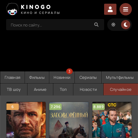
KINOGO
КИНО И СЕРИАЛЫ
3
Главная
Фильмы
Новинки
Сериалы
Мультфильмы
ТВ шоу
Аниме
Топ
Новости
Случайное
6
7.296
8.889