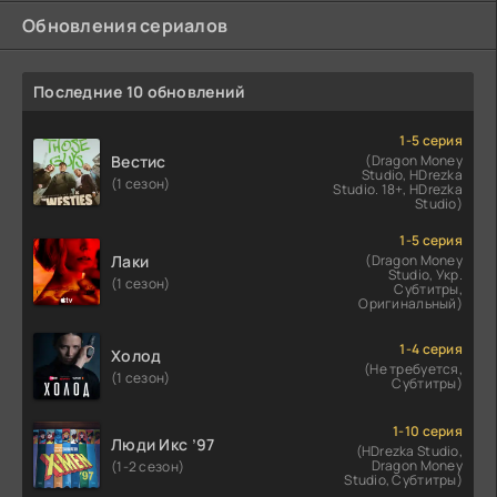
Обновления сериалов
Последние 10 обновлений
1-5 серия
Вестис
(Dragon Money
Studio, HDrezka
(1 сезон)
Studio. 18+, HDrezka
Studio)
1-5 серия
Лаки
(Dragon Money
Studio, Укр.
(1 сезон)
Субтитры,
Оригинальный)
1-4 серия
Холод
(Не требуется,
(1 сезон)
Субтитры)
1-10 серия
Люди Икс ’97
(HDrezka Studio,
Dragon Money
(1-2 сезон)
Studio, Субтитры)