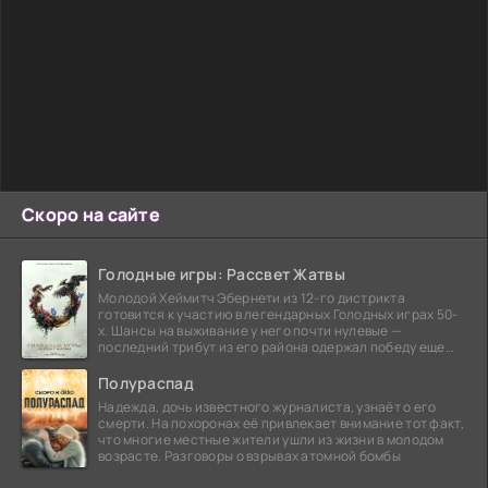
Скоро на сайте
Голодные игры: Рассвет Жатвы
Молодой Хеймитч Эбернети из 12-го дистрикта
готовится к участию в легендарных Голодных играх 50-
х. Шансы на выживание у него почти нулевые —
последний трибут из его района одержал победу еще
сорок
Полураспад
Надежда, дочь известного журналиста, узнаёт о его
смерти. На похоронах её привлекает внимание тот факт,
что многие местные жители ушли из жизни в молодом
возрасте. Разговоры о взрывах атомной бомбы