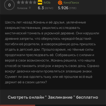
0
6.3
5.926
0
Голосов:
(22741)
(1733)
Шесть лет назад Жонань и её друзья, увлечённые
сверхъестественным, решились исследовать
мистический тоннель в укромной деревне. Они нарушили
древние запреты, что обернулось чередой бедствий:
погибли её родители, а новорождённую дочь пришлось
отдать в детский дом. Прошло время, но тёмные силы
продолжали преследовать её. Собравшись с силами и
верой в свои возможности, Жонань решила, что нашла
способ остановить злой рок и вернуть свою дочь. Однако
вокруг девочки начали проявляться зловещие знаки.
Сумеет ли она одолеть тьму, или её прошлое всё ещё
держит её в своих цепях?
Смотреть онлайн " Заклинание " бесплатно