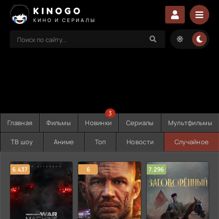
KINOGO
КИНО И СЕРИАЛЫ
3
Главная
Фильмы
Новинки
Сериалы
Мультфильмы
ТВ шоу
Аниме
Топ
Новости
Случайное
6.437
6
7.296