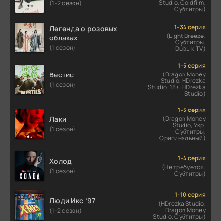
Studio, Coldfilm,
(1-2 сезон)
Субтитры)
1-34 серия
Легенда о розовых
(Light Breeze,
облаках
Субтитры,
(1 сезон)
DubLik.TV)
1-5 серия
Вестис
(Dragon Money
Studio, HDrezka
(1 сезон)
Studio. 18+, HDrezka
Studio)
1-5 серия
Лаки
(Dragon Money
Studio, Укр.
(1 сезон)
Субтитры,
Оригинальный)
1-4 серия
Холод
(Не требуется,
(1 сезон)
Субтитры)
1-10 серия
Люди Икс ’97
(HDrezka Studio,
Dragon Money
(1-2 сезон)
Studio, Субтитры)