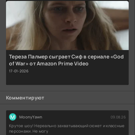
Тереза Палмер сыграет Сиф в сериале «God
of War» от Amazon Prime Video
17-01-2026
Комментируют
M
MoonyYawn
09.08.26
Крутое шоу! Нереально захватывающий сюжет и классные
персонажи. Не могу