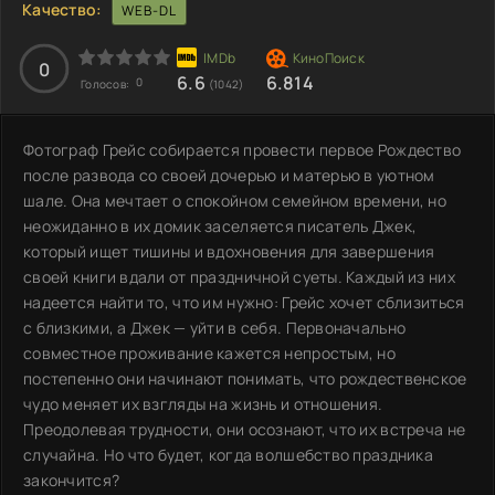
Качество:
WEB-DL
0
6.6
6.814
0
Голосов:
(1042)
Фотограф Грейс собирается провести первое Рождество
после развода со своей дочерью и матерью в уютном
шале. Она мечтает о спокойном семейном времени, но
неожиданно в их домик заселяется писатель Джек,
который ищет тишины и вдохновения для завершения
своей книги вдали от праздничной суеты. Каждый из них
надеется найти то, что им нужно: Грейс хочет сблизиться
с близкими, а Джек — уйти в себя. Первоначально
совместное проживание кажется непростым, но
постепенно они начинают понимать, что рождественское
чудо меняет их взгляды на жизнь и отношения.
Преодолевая трудности, они осознают, что их встреча не
случайна. Но что будет, когда волшебство праздника
закончится?