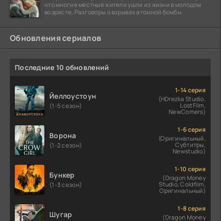
что многие местные жители ушли из жизни в молодом
возрасте. Разговоры о взрывах атомной бомбы
Обновления сериалов
Последние 10 обновлений
1-14 серия
Йеллоустоун
(HDrezka Studio,
LostFilm,
(1-5 сезон)
NewComers)
1-6 серия
Ворона
(Оригинальный,
Субтитры,
(1-2 сезон)
Newstudio)
1-10 серия
Бункер
(Dragon Money
Studio, Coldfilm,
(1-3 сезон)
Оригинальный)
1-8 серия
Шугар
(Dragon Money