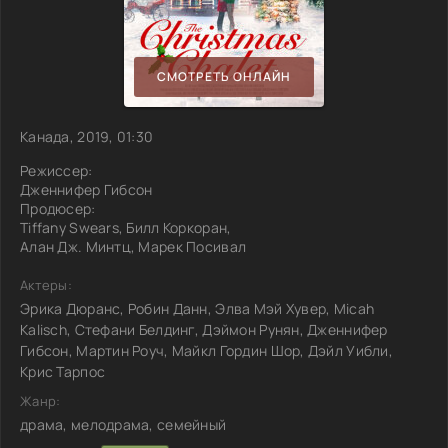
СМОТРЕТЬ ОНЛАЙН
Канада, 2019, 01:30
Режиссер:
Дженнифер Гибсон
Продюсер:
Tiffany Swears, Билл Коркоран,
Алан Дж. Минтц, Марек Посивал
Актеры:
Эрика Дюранс, Робин Данн, Элва Мэй Хувер, Micah
Kalisch, Стефани Белдинг, Дэймон Рунян, Дженнифер
Гибсон, Мартин Роуч, Майкл Гордин Шор, Дэйл Уибли,
Крис Тарпос
Жанр:
драма, мелодрама, семейный