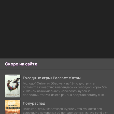
Скоро на сайте
Голодные игры: Рассвет Жатвы
Молодой Хеймитч Эбернети из 12-го дистрикта
готовится к участию в легендарных Голодных играх 50-
х. Шансы на выживание у него почти нулевые —
последний трибут из его района одержал победу еще
сорок
Полураспад
Надежда, дочь известного журналиста, узнаёт о его
смерти. На похоронах её привлекает внимание тот факт,