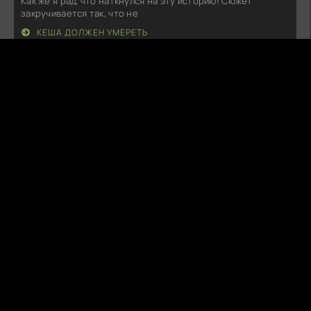
Как же я рад, что наткнулся на эту историю! Сюжет
закручивается так, что не
КЕША ДОЛЖЕН УМЕРЕТЬ
R
RageQuitter
08.08.26
Мне, честно говоря, не зашло. Персонажи плоские, а
сюжет предсказуемый до
МОЙ ПАРЕНЬ — КУПИДОН