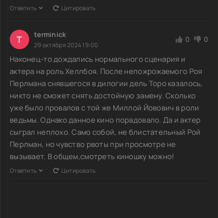
Ответить
Цитировать
terminick
T
0
0
29 октября 2024 19:00
Наконец-то дождались нормального сценария и
актера на роль Хеллбоя. После непожрожаемого Роя
Перлмана снявшегося в дилогии дель Торо казалось,
никто не сможет снять достойную замену. Сколько
уже было провалов с той же Миллой Йовович в роли
ведьмы. Однако данное кино порадовало. Да и актер
сыграл неплохо. Само собой, не блистательный Рой
Перлман, но чувство рвоты при просмотре не
вызывает. В общем,смотреть киношку можно!
Ответить
Цитировать