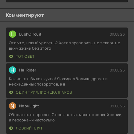
Комментируют
L
LushCircuit
09.08.26
Это что, новый уровень? Хотел проверить, но теперь не
вижу жизни без этого.
ТОТ СВЕТ
H
HellRider
09.08.26
Как же это было скучно! Я ожидал больше драмы и
неожиданных поворотов, а в
ОДИН ТРИЛЛИОН ДОЛЛАРОВ
N
NebuLight
09.08.26
Обожаю этот проект! Сюжет захватывает с первой серии,
а персонажи настолько
ЛОВКИЙ ПЛУТ