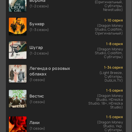
Ворона
(Оригинальный,
Субтитры,
(1-2 сезон)
Newstudio)
1-10 серия
Бункер
(Dragon Money
Studio, Coldfilm,
(1-3 сезон)
Оригинальный)
1-8 серия
Шугар
(Dragon Money
Studio, Coldfilm,
(1-2 сезон)
Субтитры)
1-34 серия
Легенда о розовых
(Light Breeze,
облаках
Субтитры,
(1 сезон)
DubLik.TV)
1-5 серия
Вестис
(Dragon Money
Studio, HDrezka
(1 сезон)
Studio. 18+, HDrezka
Studio)
1-5 серия
Лаки
(Dragon Money
Studio, Укр.
(1 сезон)
Субтитры,