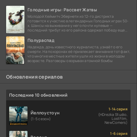
Голодные игры: Рассвет Жатвы
Молодой Хеймитч Эбернети из 12-го дистрикта
готовится к участию в легендарных Голодных играх 50-
х. Шансы на выживание у него почти нулевые —
последний трибут из его района одержал победу еще
сорок
Полураспад
Надежда, дочь известного журналиста, узнаёт о его
смерти. На похоронах её привлекает внимание тот факт,
что многие местные жители ушли из жизни в молодом
возрасте. Разговоры о взрывах атомной бомбы
Обновления сериалов
Последние 10 обновлений
1-14 серия
Йеллоустоун
(HDrezka Studio,
LostFilm,
(1-5 сезон)
NewComers)
1-6 серия