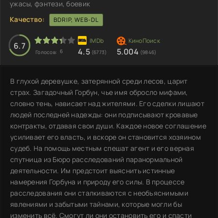
ужасы, фэнтези, боевик
Качество:
BDRIP, WEB-DL
6.7
4.5
5.004
6
Голосов:
(6773)
(9846)
В глухой деревушке, затерянной среди лесов, царит
страх. Загадочный Горбун, чье имя обросло мифами,
словно тень, нависает над жителями. Его сделки лишают
людей последней надежды: они подписывают кровавые
контракты, отдавая свои души. Каждое новое соглашение
усиливает его власть, и вскоре он становится хозяином
судеб. На помощь местным спешат агент и его верная
спутница из Бюро расследований паранормальной
деятельности. Им предстоит выяснить истинные
намерения Горбуна и природу его силы. В процессе
расследования они сталкиваются с необъяснимыми
явлениями и забытыми тайнами, которые могли бы
изменить всё. Смогут ли они остановить его и спасти