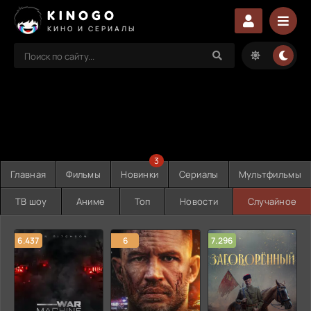
KINOGO
КИНО И СЕРИАЛЫ
3
Главная
Фильмы
Новинки
Сериалы
Мультфильмы
ТВ шоу
Аниме
Топ
Новости
Случайное
6.437
6
7.296