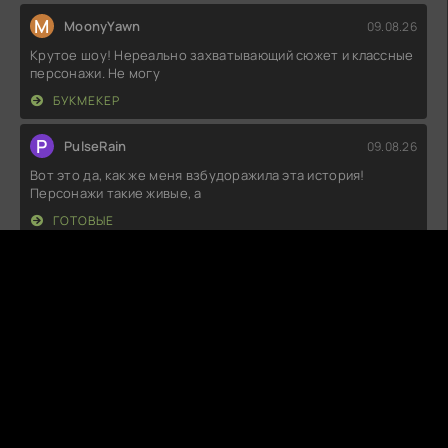
M
MoonyYawn
09.08.26
Крутое шоу! Нереально захватывающий сюжет и классные
персонажи. Не могу
БУКМЕКЕР
P
PulseRain
09.08.26
Вот это да, как же меня взбудоражила эта история!
Персонажи такие живые, а
ГОТОВЫЕ
B
BitterDust
09.08.26
Такое ощущение, что создатели просто взяли и решили
приправить историю династии
РОМАНОВЫ. ПОСЛЕДНЕЕ СЛОВО