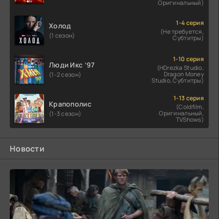
Оригинальный)
1-4 серия
Холод
(Не требуется,
(1 сезон)
Субтитры)
1-10 серия
Люди Икс ’97
(HDrezka Studio,
Dragon Money
(1-2 сезон)
Studio, Субтитры)
1-13 серия
Крапополис
(Coldfilm,
Оригинальный,
(1-3 сезон)
TVShows)
Новости