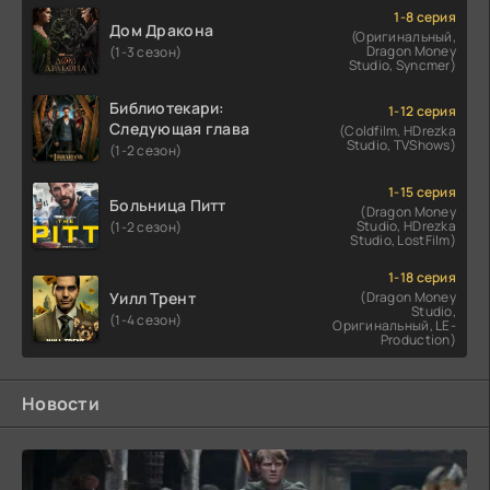
1-8 серия
Дом Дракона
(Оригинальный,
Dragon Money
(1-3 сезон)
Studio, Syncmer)
Библиотекари:
1-12 серия
Следующая глава
(Coldfilm, HDrezka
Studio, TVShows)
(1-2 сезон)
1-15 серия
Больница Питт
(Dragon Money
Studio, HDrezka
(1-2 сезон)
Studio, LostFilm)
1-18 серия
Уилл Трент
(Dragon Money
Studio,
(1-4 сезон)
Оригинальный, LE-
Production)
Новости