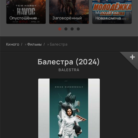
Молодёжка:
Опустошение
Заговорённый
Новая смена
Киного
»
Фильмы
» Балестра
Балестра (2024)
BALESTRA