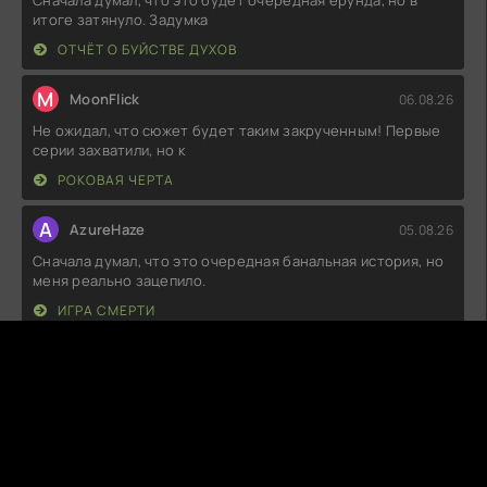
Сначала думал, что это будет очередная ерунда, но в
итоге затянуло. Задумка
ОТЧЁТ О БУЙСТВЕ ДУХОВ
M
MoonFlick
06.08.26
Не ожидал, что сюжет будет таким закрученным! Первые
серии захватили, но к
РОКОВАЯ ЧЕРТА
A
AzureHaze
05.08.26
Сначала думал, что это очередная банальная история, но
меня реально зацепило.
ИГРА СМЕРТИ
K
Killabyte
05.08.26
Сначала думал, что это будет очередная скучная
семейная драма, но, к моему
СЕМЬЯ ФАРАД