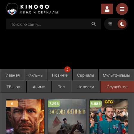
KINOGO
КИНО И СЕРИАЛЫ
3
Главная
Фильмы
Новинки
Сериалы
Мультфильмы
ТВ шоу
Аниме
Топ
Новости
Случайное
6
7.296
8.889