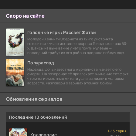
Скоро на сайте
Голодные игры: Рассвет Жатвы
Молодой Хеймитч Эбернети из 12-го дистрикта
готовится к участию в легендарных Голодных играх 50-
х. Шансы на выживание у него почти нулевые —
последний трибут из его района одержал победу еще
сорок
Полураспад
Надежда, дочь известного журналиста, узнаёт о его
смерти. На похоронах её привлекает внимание тот факт,
что многие местные жители ушли из жизни в молодом
возрасте. Разговоры о взрывах атомной бомбы
Обновления сериалов
Последние 10 обновлений
1-13 серия
Крапополис