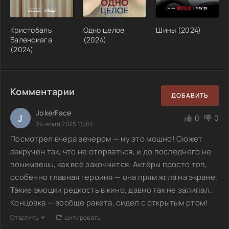
Кристобаль
Одно целое
Шины (2024)
Баленсиага
(2024)
(2024)
Комментарии
ДОБАВИТЬ
JokerFace
J
0
0
24 июля 2025 15:01
Посмотрел вчера вечером — ну это мощно! Сюжет
закручен так, что не оторваться, и до последнего не
понимаешь, как всё закончится. Актёры просто топ,
особенно главная героиня — она прям жгла на экране.
Такие эмоции редкость в кино, давно так не залипал.
Концовка — вообще ракета, сидел с открытым ртом!
Ответить
Цитировать