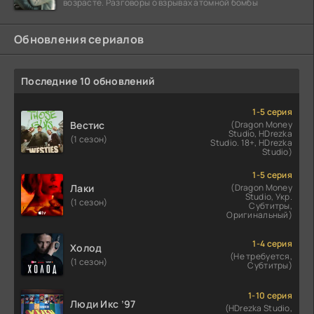
возрасте. Разговоры о взрывах атомной бомбы
Обновления сериалов
Последние 10 обновлений
1-5 серия
Вестис
(Dragon Money
Studio, HDrezka
(1 сезон)
Studio. 18+, HDrezka
Studio)
1-5 серия
Лаки
(Dragon Money
Studio, Укр.
(1 сезон)
Субтитры,
Оригинальный)
1-4 серия
Холод
(Не требуется,
(1 сезон)
Субтитры)
1-10 серия
Люди Икс ’97
(HDrezka Studio,