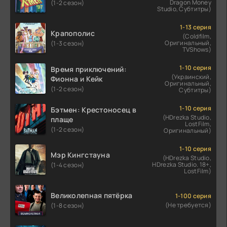
Dragon Money
(1-2 сезон)
Studio, Субтитры)
1-13 серия
Крапополис
(Coldfilm,
Оригинальный,
(1-3 сезон)
TVShows)
1-10 серия
Время приключений:
(Украинский,
Фионна и Кейк
Оригинальный,
(1-2 сезон)
Субтитры)
1-10 серия
Бэтмен: Крестоносец в
(HDrezka Studio,
плаще
LostFilm,
(1-2 сезон)
Оригинальный)
1-10 серия
Мэр Кингстауна
(HDrezka Studio,
HDrezka Studio. 18+,
(1-4 сезон)
LostFilm)
Великолепная пятёрка
1-100 серия
(Не требуется)
(1-8 сезон)