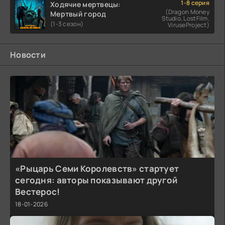
1-8 серия
Ходячие мертвецы:
(Dragon Money
Мертвый город
Studio, LostFilm,
(1-3 сезон)
ViruseProject)
Новости
«Рыцарь Семи Королевств» стартует
сегодня: авторы показывают другой
Вестерос!
18-01-2026