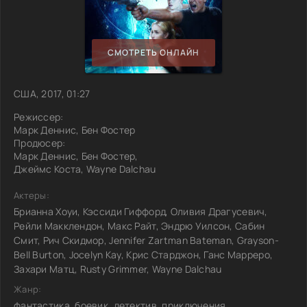
СМОТРЕТЬ ОНЛАЙН
США, 2017, 01:27
Режиссер:
Марк Деннис, Бен Фостер
Продюсер:
Марк Деннис, Бен Фостер,
Джеймс Коста, Wayne Dalchau
Актеры:
Брианна Хоуи, Кэссиди Гиффорд, Оливия Драгусевич,
Рейли Макклендон, Макс Райт, Эндрю Уилсон, Сабин
Смит, Рич Скидмор, Jennifer Zartman Bateman, Grayson-
Bell Burton, Jocelyn Kay, Крис Старджон, Ганс Марреро,
Захари Матц, Rusty Grimmer, Wayne Dalchau
Жанр:
фантастика, боевик, детектив, приключения