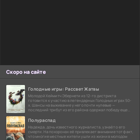
Скоро на сайте
Голодные игры: Рассвет Жатвы
Молодой Хеймитч Эбернети из 12-го дистрикта
готовится к участию в легендарных Голодных играх 50-
х. Шансы на выживание у него почти нулевые —
последний трибут из его района одержал победу еще
сорок
Полураспад
Надежда, дочь известного журналиста, узнаёт о его
смерти. На похоронах её привлекает внимание тот факт,
что многие местные жители ушли из жизни в молодом