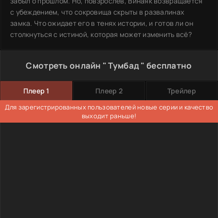
забыл о прошлом. Но, повзрослев, Винаяк возвращается
с убеждением, что сокровища скрыты в развалинах
замка. Что ожидает его в тенях истории, и готов ли он
столкнуться с истиной, которая может изменить всё?
Смотреть онлайн " Тумбад " бесплатно
Плеер 1
Плеер 2
Трейлер
Для зарегистрированных пользователей новые серии и качество
выходит раньше!