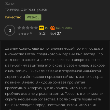
Жанр:
триллер, фэнтези, ужасы
Качество:
WEB-DL
0
8.2
6.427
0
Голосов:
Давным-давно, ещё до появления людей, Богиня создала
множество Богов, среди которых первым был Хастад. Его
жадность к сокровищам мира привела к свержению, но
мать-Богиня защитила его, скрыв в своём чреве, и вскоре
о нём забыли. В начале XX века в отдалённой индийской
деревне живёт незаконнорожденный сын местного лорда
по имени Винаяк. В их доме обитает проклятая
прабабушка, которую нужно кормить, чтобы она не
пробудилась и не угрожала детям. Говорят, в этих местах
скрыты несметные богатства. После смерти лорда мать
Винаяка уходит в город, настаивая на том, чтобы сын