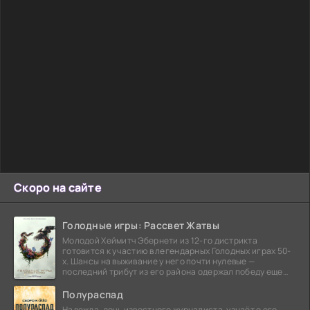
Скоро на сайте
Голодные игры: Рассвет Жатвы
Молодой Хеймитч Эбернети из 12-го дистрикта
готовится к участию в легендарных Голодных играх 50-
х. Шансы на выживание у него почти нулевые —
последний трибут из его района одержал победу еще
сорок
Полураспад
Надежда, дочь известного журналиста, узнаёт о его