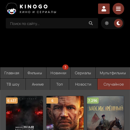
KINOGO
КИНО И СЕРИАЛЫ
3
Главная
Фильмы
Новинки
Сериалы
Мультфильмы
ТВ шоу
Аниме
Топ
Новости
Случайное
6.437
6
7.296