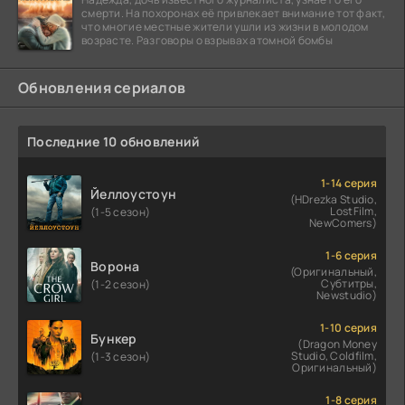
смерти. На похоронах её привлекает внимание тот факт,
что многие местные жители ушли из жизни в молодом
возрасте. Разговоры о взрывах атомной бомбы
Обновления сериалов
Последние 10 обновлений
1-14 серия
Йеллоустоун
(HDrezka Studio,
LostFilm,
(1-5 сезон)
NewComers)
1-6 серия
Ворона
(Оригинальный,
Субтитры,
(1-2 сезон)
Newstudio)
1-10 серия
Бункер
(Dragon Money
Studio, Coldfilm,
(1-3 сезон)
Оригинальный)
1-8 серия