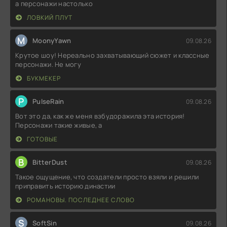
а персонажи настолько
ЛОВКИЙ ПЛУТ
M
MoonyYawn
09.08.26
Крутое шоу! Нереально захватывающий сюжет и классные
персонажи. Не могу
БУКМЕКЕР
P
PulseRain
09.08.26
Вот это да, как же меня взбудоражила эта история!
Персонажи такие живые, а
ГОТОВЫЕ
B
BitterDust
09.08.26
Такое ощущение, что создатели просто взяли и решили
приправить историю династии
РОМАНОВЫ. ПОСЛЕДНЕЕ СЛОВО
S
SoftSin
09.08.26