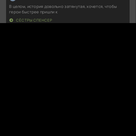
В целом, история довольно затянутая, хочется, чтобы
герои быстрее пришли к
СЁСТРЫ СПЕНСЕР
S
SoulDancer
08.08.26
Как же я рад, что наткнулся на эту историю! Сюжет
закручивается так, что не
КЕША ДОЛЖЕН УМЕРЕТЬ