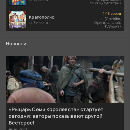
Studio, Субтитры)
1-13 серия
Крапополис
(Coldfilm,
Оригинальный,
(1-3 сезон)
TVShows)
Новости
«Рыцарь Семи Королевств» стартует
сегодня: авторы показывают другой
Вестерос!
18-01-2026