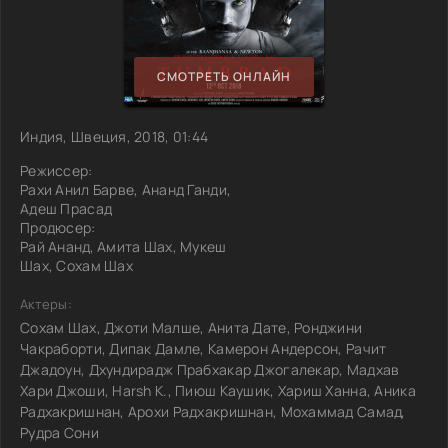
СМОТРЕТЬ ОНЛАЙН
Индия, Швеция, 2018, 01:44
Режиссер:
Рахи Анил Барве, Ананд Ганди,
Адеш Прасад
Продюсер:
Рай Ананд, Амита Шах, Мукеш
Шах, Сохам Шах
Актеры:
Сохам Шах, Джоти Малше, Анита Дате, Ронджини
Чакраборти, Дипак Дамле, Камерон Андерсон, Рачит
Джадоун, Дхундирадж Прабхакар Джогалекар, Мадхав
Хари Джоши, Harsh K., Пиюш Каушик, Хариш Ханна, Аника
Радхакришнан, Арохи Радхакришнан, Мохаммад Самад,
Рудра Сони