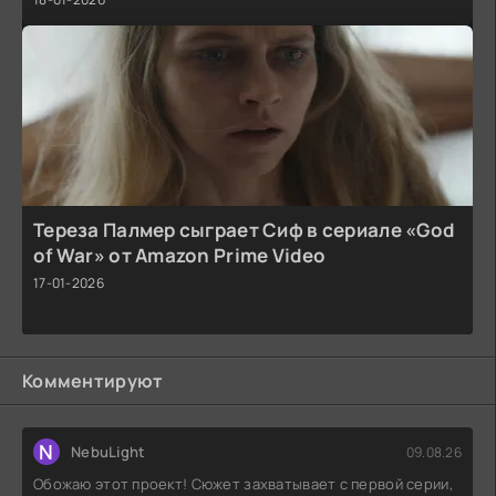
Тереза Палмер сыграет Сиф в сериале «God
of War» от Amazon Prime Video
17-01-2026
Комментируют
N
NebuLight
09.08.26
Обожаю этот проект! Сюжет захватывает с первой серии,