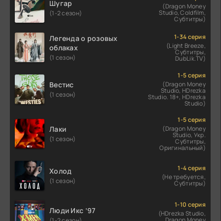
Шугар
(Dragon Money
Studio, Coldfilm,
(1-2 сезон)
Субтитры)
1-34 серия
Легенда о розовых
(Light Breeze,
облаках
Субтитры,
(1 сезон)
DubLik.TV)
1-5 серия
Вестис
(Dragon Money
Studio, HDrezka
(1 сезон)
Studio. 18+, HDrezka
Studio)
1-5 серия
Лаки
(Dragon Money
Studio, Укр.
(1 сезон)
Субтитры,
Оригинальный)
1-4 серия
Холод
(Не требуется,
(1 сезон)
Субтитры)
1-10 серия
Люди Икс ’97
(HDrezka Studio,
Dragon Money
(1-2 сезон)