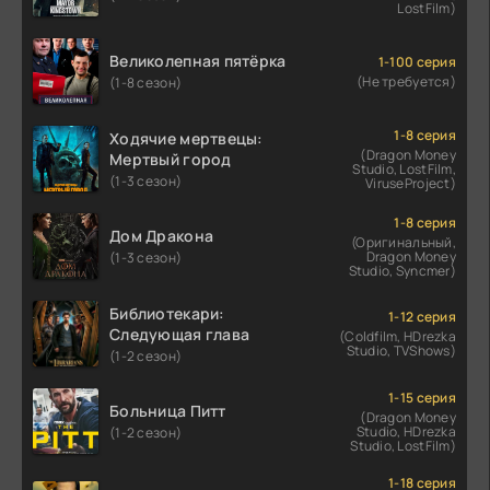
LostFilm)
Великолепная пятёрка
1-100 серия
(Не требуется)
(1-8 сезон)
1-8 серия
Ходячие мертвецы:
(Dragon Money
Мертвый город
Studio, LostFilm,
(1-3 сезон)
ViruseProject)
1-8 серия
Дом Дракона
(Оригинальный,
Dragon Money
(1-3 сезон)
Studio, Syncmer)
Библиотекари:
1-12 серия
Следующая глава
(Coldfilm, HDrezka
Studio, TVShows)
(1-2 сезон)
1-15 серия
Больница Питт
(Dragon Money
Studio, HDrezka
(1-2 сезон)
Studio, LostFilm)
1-18 серия