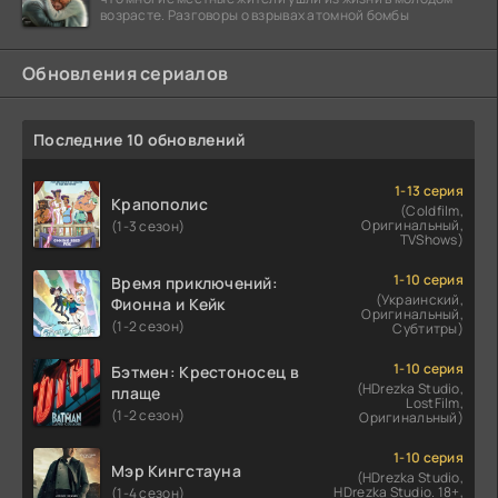
возрасте. Разговоры о взрывах атомной бомбы
Обновления сериалов
Последние 10 обновлений
1-13 серия
Крапополис
(Coldfilm,
Оригинальный,
(1-3 сезон)
TVShows)
1-10 серия
Время приключений:
(Украинский,
Фионна и Кейк
Оригинальный,
(1-2 сезон)
Субтитры)
1-10 серия
Бэтмен: Крестоносец в
(HDrezka Studio,
плаще
LostFilm,
(1-2 сезон)
Оригинальный)
1-10 серия
Мэр Кингстауна
(HDrezka Studio,
HDrezka Studio. 18+,
(1-4 сезон)