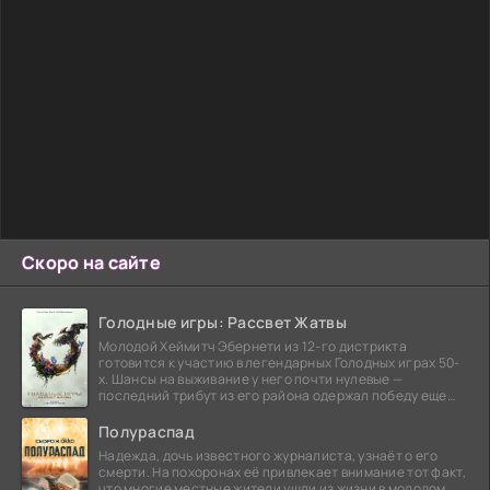
Скоро на сайте
Голодные игры: Рассвет Жатвы
Молодой Хеймитч Эбернети из 12-го дистрикта
готовится к участию в легендарных Голодных играх 50-
х. Шансы на выживание у него почти нулевые —
последний трибут из его района одержал победу еще
сорок
Полураспад
Надежда, дочь известного журналиста, узнаёт о его
смерти. На похоронах её привлекает внимание тот факт,
что многие местные жители ушли из жизни в молодом