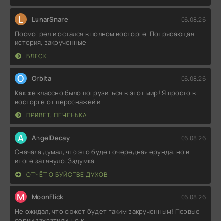
L
LunarSnare
06.08.26
Посмотрел и остался в полном восторге! Потрясающая
история, закрученные
БЛЕСК
O
Orbita
06.08.26
Как же классно было погрузиться в этот мир! Я просто в
восторге от персонажей и
ПРИВЕТ, ПЕЧЕНЬКА
A
AngelDecay
06.08.26
Сначала думал, что это будет очередная ерунда, но в
итоге затянуло. Задумка
ОТЧЁТ О БУЙСТВЕ ДУХОВ
M
MoonFlick
06.08.26
Не ожидал, что сюжет будет таким закрученным! Первые
серии захватили, но к