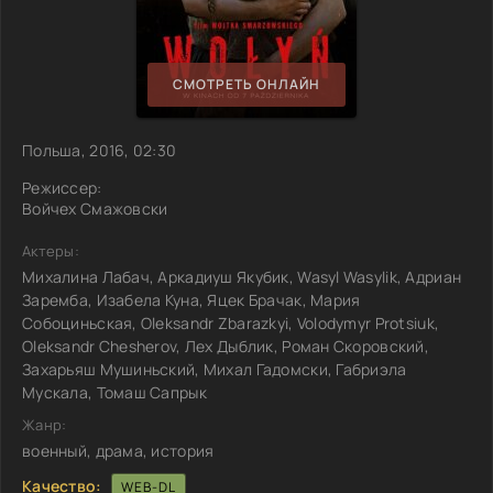
СМОТРЕТЬ ОНЛАЙН
Польша, 2016, 02:30
Режиссер:
Войчех Смажовски
Актеры:
Михалина Лабач, Аркадиуш Якубик, Wasyl Wasylik, Адриан
Заремба, Изабела Куна, Яцек Брачак, Мария
Собоциньская, Oleksandr Zbarazkyi, Volodymyr Protsiuk,
Oleksandr Chesherov, Лех Дыблик, Роман Скоровский,
Захарьяш Мушиньский, Михал Гадомски, Габриэла
Мускала, Томаш Сапрык
Жанр:
военный, драма, история
Качество:
WEB-DL