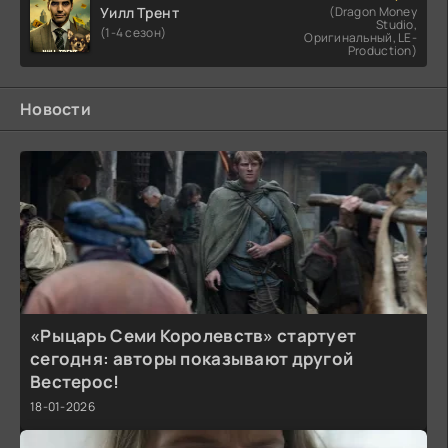
Уилл Трент
(Dragon Money
Studio,
(1-4 сезон)
Оригинальный, LE-
Production)
Новости
«Рыцарь Семи Королевств» стартует
сегодня: авторы показывают другой
Вестерос!
18-01-2026