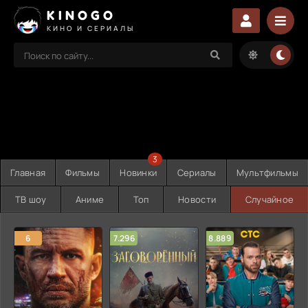
KINOGO
КИНО И СЕРИАЛЫ
3
Главная
Фильмы
Новинки
Сериалы
Мультфильмы
ТВ шоу
Аниме
Топ
Новости
Случайное
6
7.296
8.889