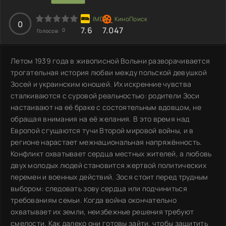
0
7.6
7.047
0
Голосов:
Летом 1939 года в живописной Волыни разворачивается
трогательная история любви между польской девушкой
Зосей и украинским юношей. Их искренние чувства
сталкиваются с суровой реальностью: родители Зоси
настаивают на её браке с состоятельным вдовцом, не
обращая внимания на её желания. В это время над
Европой сгущаются тучи Второй мировой войны, и в
регионе нарастает межнациональная напряжённость.
Конфликт охватывает сердца местных жителей, а любовь
двух молодых людей становится жертвой политических
перемен и военных действий. Зося стоит перед трудным
выбором: следовать зову сердца или подчиниться
требованиям семьи. Когда война окончательно
охватывает их земли, неизбежные решения требуют
смелости. Как далеко они готовы зайти, чтобы защитить