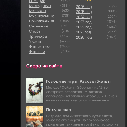
Комедии
(9890)
Мелодрамы
(5991)
2026 год
(182)
Мюзиклы
(435)
2025 год
(1660)
Музыкальные
(733)
2024 год
(2504)
Приключения
(2535)
2023 год
(3345)
Семейные
(1761)
2022 год
(3282)
Cпорт
(704)
2021 год
(2987)
Триллеры
(7737)
2020 год
(2877)
Ужасы
(4779)
Фантастика
(2436)
Фэнтези
(2105)
Скоро на сайте
Голодные игры: Рассвет Жатвы
Молодой Хеймитч Эбернети из 12-го
дистрикта готовится к участию в
легендарных Голодных играх 50-х. Шансы
на выживание у него почти нулевые —
последний трибут из его района одержал
победу еще сорок
Полураспад
Надежда, дочь известного журналиста,
узнаёт о его смерти. На похоронах её
привлекает внимание тот факт, что многие