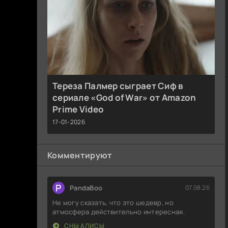
Тереза Палмер сыграет Сиф в
сериале «God of War» от Amazon
Prime Video
17-01-2026
Комментируют
P
PandaBoo
07.08.26
Не могу сказать, что это шедевр, но
атмосфера действительно интересная.
СНЫ АЛИСЫ