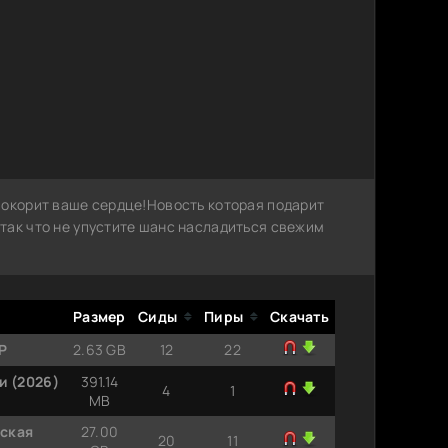
покорит ваше сердце!Новость которая подарит
так что не упустите шанс насладиться свежим
Размер
Сиды
Пиры
Скачать
 P
2.63 GB
12
22
и (2026)
391.14
4
1
MB
рская
27.00
20
11