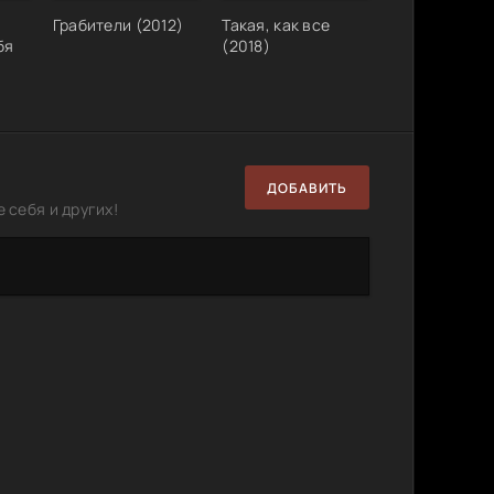
1
0
MB
Грабители (2012)
Такая, как все
бя
(2018)
iNo | D |
745.05
1
0
MB
355.40
2
0
MB
2.90
2
0
GB
ДОБАВИТЬ
 себя и других!
3.27 GB
1
1
 WEBRip
1.52 GB
1
0
2.62 GB
0
1
san-
12.47
0
0
 P, A
GB
0-bit]
22.3 GB
26
8
 DV 7.6,
93.9
13
5
GB