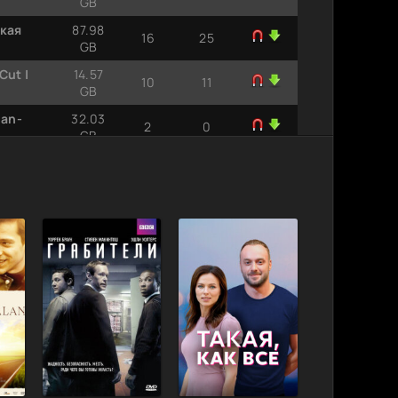
GB
ская
87.98
16
25
GB
Cut |
14.57
10
11
GB
san-
32.03
2
0
GB
trical
4.86 GB
14
8
w-Team
1.09 GB
1
0
1.31 GB
23
0
DLRip-
2.71 GB
1
1
над
370.11
1
0
MB
ний
352.61
2
0
MB
 от
749.22