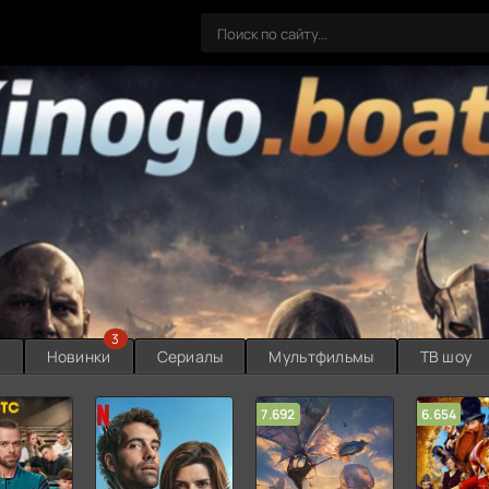
3
ы
Новинки
Сериалы
Мультфильмы
ТВ шоу
7.692
6.654