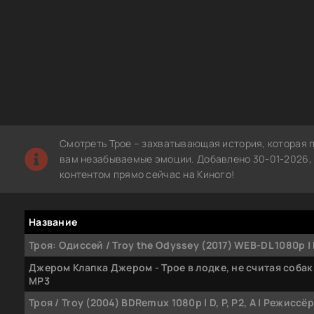
Смотреть Трое – захватывающая история, которая 
вам незабываемые эмоции. Добавлено 30-01-2026, 
контентом прямо сейчас на Киного!
Название
Троя: Одиссей / Troy the Odyssey (2017) WEB-DL 1080p |
Джером Клапка Джером - Трое в лодке, не считая собак
MP3
Троя / Troy (2004) BDRemux 1080p | D, P, P2, A | Режиссё