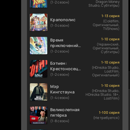
Dragon Money
(1-2 сезон)
Studio, Субтитры)
1-13 серия
Крапополис
(Coldfilm,
Оригинальный,
(1-3 сезон)
TVShows)
1-10 серия
Время
(Украинский,
приключений:
Оригинальный,
Фионна и Кейк
(1-2 сезон)
Субтитры)
1-10 серия
Бэтмен:
(HDrezka Studio,
Крестоносец в
LostFilm,
плаще
(1-2 сезон)
Оригинальный)
1-10 серия
Мэр
(HDrezka Studio,
Кингстауна
HDrezka Studio. 18+,
(1-4 сезон)
LostFilm)
Великолепная
1-100 серия
пятёрка
(Не требуется)
(1-8 сезон)