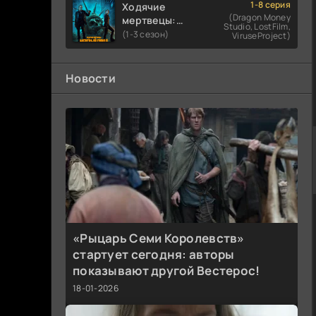
1-8 серия
Ходячие
(Dragon Money
мертвецы:
Studio, LostFilm,
Мертвый
(1-3 сезон)
ViruseProject)
город
Новости
«Рыцарь Семи Королевств»
стартует сегодня: авторы
показывают другой Вестерос!
18-01-2026