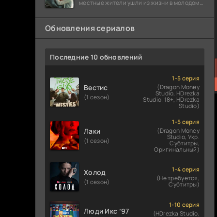
местные жители ушли из жизни в молодом
возрасте. Разговоры о взрывах атомной
бомбы
Обновления сериалов
Последние 10 обновлений
1-5 серия
Вестис
(Dragon Money
Studio, HDrezka
(1 сезон)
Studio. 18+, HDrezka
Studio)
1-5 серия
Лаки
(Dragon Money
Studio, Укр.
(1 сезон)
Субтитры,
Оригинальный)
1-4 серия
Холод
(Не требуется,
(1 сезон)
Субтитры)
1-10 серия
Люди Икс ’97
(HDrezka Studio,