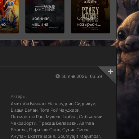
Военная
Острые
Чебура
ино
машина
козырьки:
2
Бессмертный
человек
30 янв 2026, 03:59
Актеры:
Амитабх Баччан, Навазуддин Сиддикуи,
Видья Балан, Тота Рой Чаудхари,
Падмавати Рао, Мукеш Чхабра, Сабьясачи
Чакраборти, Пракаш Белавади, Aarnaa
Sharma, Паритош Санд, Сунил Синха,
Анупам Бхаттачария, Soumyajit Majumdar,