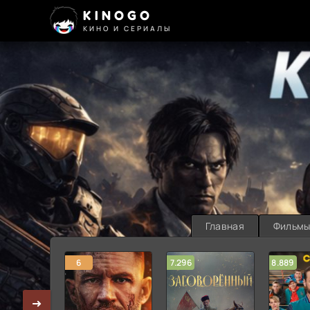
KINOGO
КИНО И СЕРИАЛЫ
Главная
Фильм
6
7.296
8.889