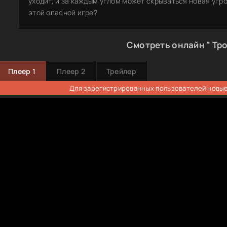
уходит, и за каждым углом может скрываться новая угро
этой опасной игре?
Смотреть онлайн " Тро
Плеер 1
Плеер 2
Трейлер
Для зарегистрированных пользователей новые