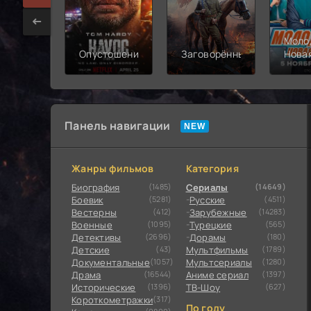
Моло
Опустошение
Заговорённый
Нова
смен
Панель навигации
Жанры фильмов
Категория
Биография
(1485)
Сериалы
(14649)
Боевик
(5281)
Русские
(4511)
Вестерны
(412)
Зарубежные
(14283)
Военные
(1095)
Турецкие
(565)
Детективы
(2696)
Дорамы
(180)
Детские
(43)
Мультфильмы
(1789)
Документальные
(1057)
Мультсериалы
(1280)
Драма
(16544)
Аниме сериал
(1397)
Исторические
(1396)
ТВ-Шоу
(627)
Короткометражки
(317)
По году