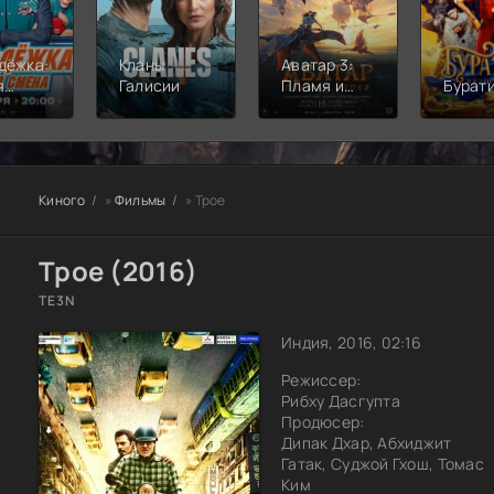
дёжка:
Кланы
Аватар 3:
я
Галисии
Пламя и
Бурат
а
пепел
Киного
»
Фильмы
» Трое
Трое (2016)
TE3N
Индия, 2016, 02:16
Режиссер:
Рибху Дасгупта
Продюсер:
Дипак Дхар, Абхиджит
Гатак, Суджой Гхош, Томас
Ким