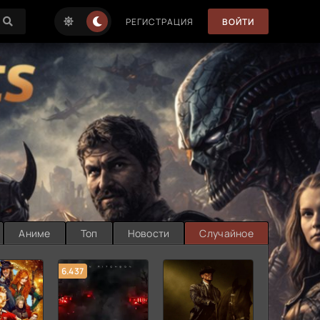
РЕГИСТРАЦИЯ
ВОЙТИ
Аниме
Топ
Новости
Случайное
6.437
7.187