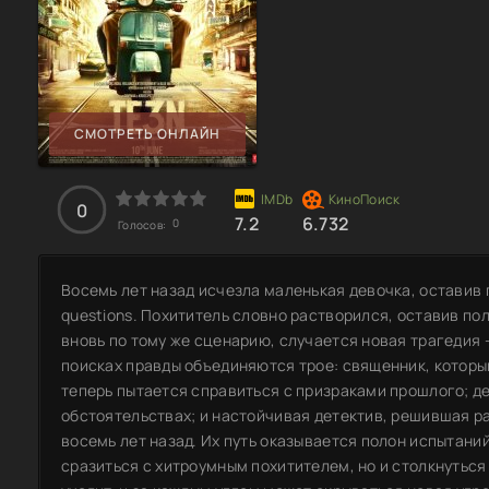
СМОТРЕТЬ ОНЛАЙН
0
7.2
6.732
0
Голосов:
Восемь лет назад исчезла маленькая девочка, оставив 
questions. Похититель словно растворился, оставив по
вновь по тому же сценарию, случается новая трагедия 
поисках правды объединяются трое: священник, которы
теперь пытается справиться с призраками прошлого; д
обстоятельствах; и настойчивая детектив, решившая ра
восемь лет назад. Их путь оказывается полон испытаний
сразиться с хитроумным похитителем, но и столкнуться