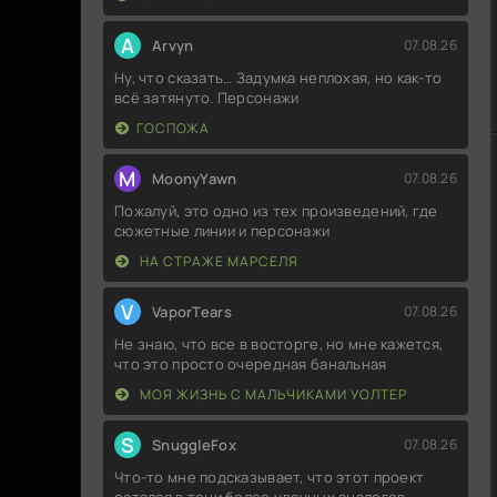
A
Arvyn
07.08.26
Ну, что сказать… Задумка неплохая, но как-то
всё затянуто. Персонажи
ГОСПОЖА
M
MoonyYawn
07.08.26
Пожалуй, это одно из тех произведений, где
сюжетные линии и персонажи
НА СТРАЖЕ МАРСЕЛЯ
V
VaporTears
07.08.26
Не знаю, что все в восторге, но мне кажется,
что это просто очередная банальная
МОЯ ЖИЗНЬ С МАЛЬЧИКАМИ УОЛТЕР
S
SnuggleFox
07.08.26
Что-то мне подсказывает, что этот проект
остался в тени более удачных аналогов.