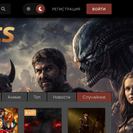
РЕГИСТРАЦИЯ
ВОЙТИ
Аниме
Топ
Новости
Случайное
6.437
7.187