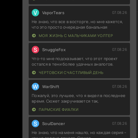
V
VaporTears
07.08.26
Не знаю, что все в восторге, но мне кажется,
что это просто очередная банальная
МОЯ ЖИЗНЬ С МАЛЬЧИКАМИ УОЛТЕР
S
SnuggleFox
07.08.26
Что-то мне подсказывает, что этот проект
остался в тени более удачных аналогов.
ЧЕРТОВСКИ СЧАСТЛИВЫЙ ДЕНЬ
W
WarShift
07.08.26
Пожалуй, это лучшее, что я видел в последнее
время. Сюжет закручивается так,
ПАРМСКИЕ ФИАЛКИ
S
SoulDancer
07.08.26
Не знаю, что на меня нашло, но каждая серия –
как на сердце тяжело. Сюжет