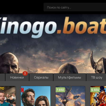
3
ы
Новинки
Сериалы
Мультфильмы
ТВ шоу
7.692
6.654