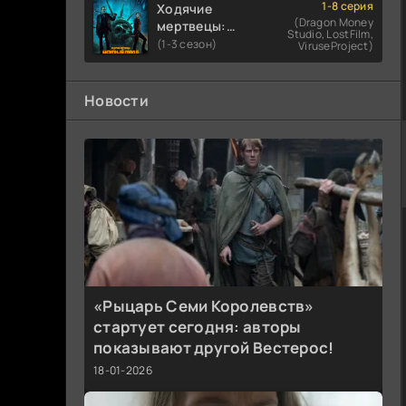
1-8 серия
Ходячие
(Dragon Money
мертвецы:
Studio, LostFilm,
Мертвый
(1-3 сезон)
ViruseProject)
город
Новости
«Рыцарь Семи Королевств»
стартует сегодня: авторы
показывают другой Вестерос!
18-01-2026