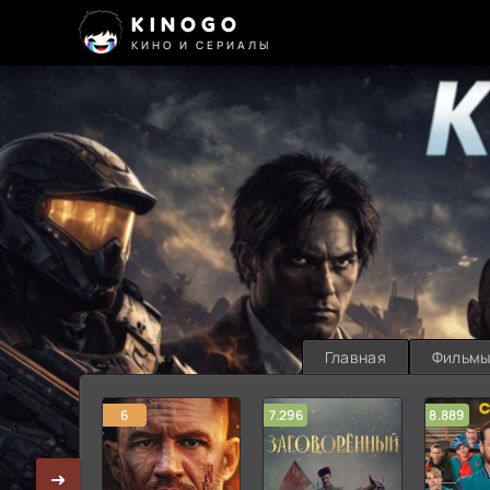
KINOGO
КИНО И СЕРИАЛЫ
Главная
Фильм
6
7.296
8.889