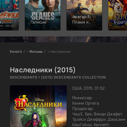
дёжка:
Кланы
Аватар 3:
я
Галисии
Пламя и
Бурат
а
пепел
Киного
»
Фильмы
» Наследники
Наследники (2015)
DESCENDANTS 1 (2015) DESCENDANTS COLLECTION
США, 2015, 01:52
Режиссер:
Кенни Ортега
Продюсер:
Чад Е. Бек, Венди Джафет,
Трэйси Джеффри, Джосанн
МакГибон, Kenneth