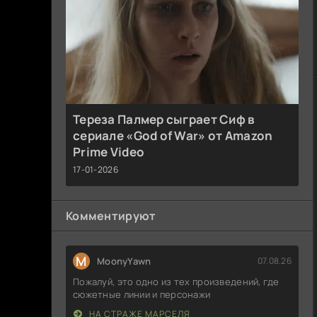
Тереза Палмер сыграет Сиф в
сериале «God of War» от Amazon
Prime Video
17-01-2026
Комментируют
M
MoonyYawn
07.08.26
Пожалуй, это одно из тех произведений, где
сюжетные линии и персонажи
НА СТРАЖЕ МАРСЕЛЯ