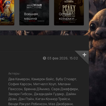
Военная
Острые
Чебура
ино
машина
козырьки:
2
Бессмертный
человек
03 фев 2026, 15:02
Актеры:
Дав Камерон, Кэмерон Бойс, Бубу Стюарт,
София Карсон, Митчелл Хоуп, Мелани
Пакссон, Бренна Д’Амико, Сара Джеффери,
Закари Гибсон, Джедидайя Гудакр, Дайян
Доан, Дэн Пэйн, Киган Коннор Трейси,
Венди Рэкуэл Робинсон, Маз Джобрани,