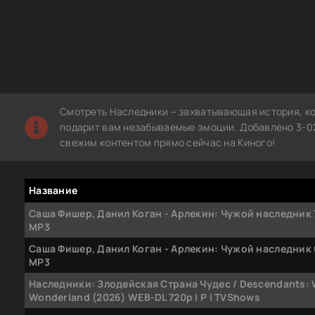
Смотреть Наследники – захватывающая история, ко
подарит вам незабываемые эмоции. Добавлено 3-02
свежим контентом прямо сейчас на Киного!
Название
Саша Фишер, Данил Коган - Арлекин: Чужой наследник 
MP3
Саша Фишер, Данил Коган - Арлекин: Чужой наследник 
MP3
Наследники: Злодейская Страна Чудес / Descendants:
Wonderland (2026) WEB-DL 720p | P | TVShows