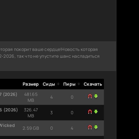
торая покорит ваше сердце!Новость которая
-2026, так что не упустите шанс насладиться
Размер
Сиды
Пиры
Скачать
7 (2026)
481.65
4
0
MB
6 (2026)
326.47
3
0
MB
 Wicked
2.59 GB
0
4