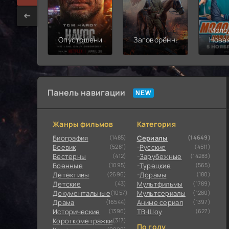
Моло
Опустошение
Заговорённый
Нова
смен
Панель навигации
Жанры фильмов
Категория
Биография
(1485)
Сериалы
(14649)
Боевик
(5281)
Русские
(4511)
Вестерны
(412)
Зарубежные
(14283)
Военные
(1095)
Турецкие
(565)
Детективы
(2696)
Дорамы
(180)
Детские
(43)
Мультфильмы
(1789)
Документальные
(1057)
Мультсериалы
(1280)
Драма
(16544)
Аниме сериал
(1397)
Исторические
(1396)
ТВ-Шоу
(627)
Короткометражки
(317)
По году