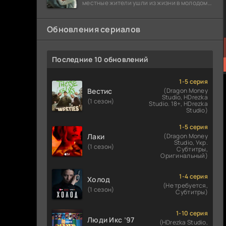
местные жители ушли из жизни в молодом
возрасте. Разговоры о взрывах атомной
бомбы
Обновления сериалов
Последние 10 обновлений
1-5 серия
Вестис
(Dragon Money
Studio, HDrezka
(1 сезон)
Studio. 18+, HDrezka
Studio)
1-5 серия
Лаки
(Dragon Money
Studio, Укр.
(1 сезон)
Субтитры,
Оригинальный)
1-4 серия
Холод
(Не требуется,
(1 сезон)
Субтитры)
1-10 серия
Люди Икс ’97
(HDrezka Studio,