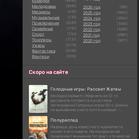
Комедии
(9890)
Мелодрамы
(5991)
2026 год
(182)
Мюзиклы
(435)
2025 год
(1660)
Музыкальные
(733)
2024 год
(2504)
Приключения
(2535)
2023 год
(3345)
Семейные
(1761)
2022 год
(3282)
Cпорт
(704)
2021 год
(2987)
Триллеры
(7737)
2020 год
(2877)
Ужасы
(4779)
Фантастика
(2436)
Фэнтези
(2105)
Скоро на сайте
Голодные игры: Рассвет Жатвы
Молодой Хеймитч Эбернети из 12-го
дистрикта готовится к участию в
легендарных Голодных играх 50-х. Шансы
на выживание у него почти нулевые —
последний трибут из его района одержал
победу еще сорок
Полураспад
Надежда, дочь известного журналиста,
узнаёт о его смерти. На похоронах её
привлекает внимание тот факт, что многие