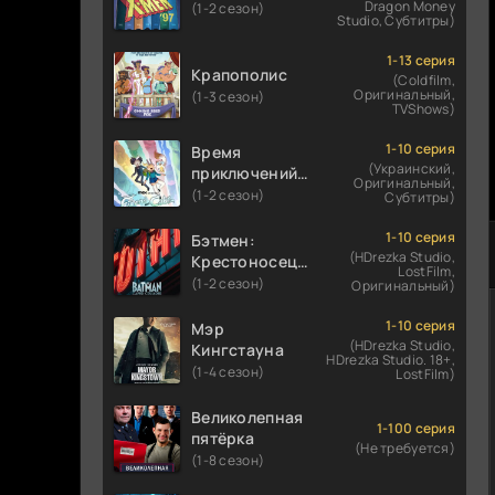
Dragon Money
(1-2 сезон)
Studio, Субтитры)
1-13 серия
Крапополис
(Coldfilm,
Оригинальный,
(1-3 сезон)
TVShows)
1-10 серия
Время
(Украинский,
приключений:
Оригинальный,
Фионна и Кейк
(1-2 сезон)
Субтитры)
1-10 серия
Бэтмен:
(HDrezka Studio,
Крестоносец в
LostFilm,
плаще
(1-2 сезон)
Оригинальный)
1-10 серия
Мэр
(HDrezka Studio,
Кингстауна
HDrezka Studio. 18+,
(1-4 сезон)
LostFilm)
Великолепная
1-100 серия
пятёрка
(Не требуется)
(1-8 сезон)