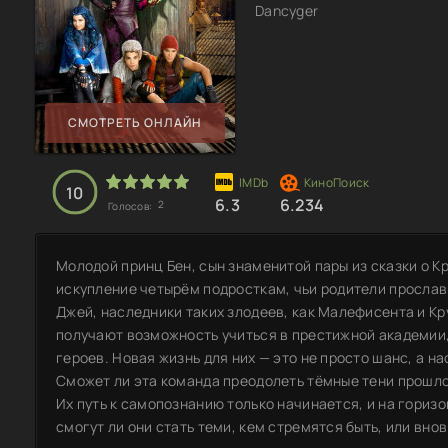
Dancyger
СМОТРЕТЬ ОНЛАЙН
10
6.3
6.234
2
Голосов:
Молодой принц Бен, сын знаменитой пары из сказки о К
искупление четырём подросткам, чьи родители прослав
Джей, наследники таких злодеев, как Малефисента и Кру
получают возможность учиться в престижной академии
героев. Новая жизнь для них — это не просто шанс, а н
Сможет ли эта команда преодолеть тёмные тени прошло
Их путь к самопознанию только начинается, и на гориз
смогут ли они стать теми, кем стремятся быть, или внов