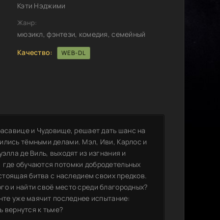
Кэти Нэджими
Жанр:
мюзикл, фэнтези, комедия, семейный
Качество:
WEB-DL
расавице и Чудовище, решает дать шанс на
ились тёмными делами. Мэл, Иви, Карлос и
элла де Виль, выходят из изгнания и
, где обучаются потомки добродетельных
астоящая битва с наследием своих предков.
го и найти своё место среди благородных?
онте уже маячит последнее испытание:
ь вернутся к тьме?