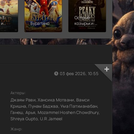
 3:
Острые
Чебура
 и
Буратино
козырьки:
2
Бессмертный
человек
03 фев 2026, 10:55
Актеры:
Джаям Рави, Хансика Мотвани, Вамси
Кришна, Пунам Баджва, Ума Патхманабан,
Ганеш, Арья, Mozammel Hoshen Chowdhury,
Shreya Gupto, U.R.Jameel
Жанр: