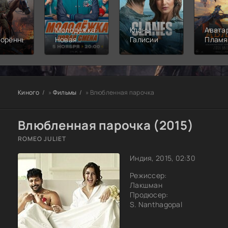
Молодёжка:
Кланы
Аватар
ворённый
Новая
Галисии
Пламя
смена
пепел
Киного
»
Фильмы
» Влюбленная парочка
Влюбленная парочка (2015)
ROMEO JULIET
Индия, 2015, 02:30
Режиссер:
Лакшман
Продюсер:
S. Nanthagopal