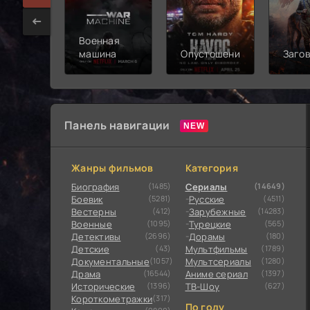
Военная
машина
Опустошение
Заго
Панель навигации
Жанры фильмов
Категория
Биография
(1485)
Сериалы
(14649)
Боевик
(5281)
Русские
(4511)
Вестерны
(412)
Зарубежные
(14283)
Военные
(1095)
Турецкие
(565)
Детективы
(2696)
Дорамы
(180)
Детские
(43)
Мультфильмы
(1789)
Документальные
(1057)
Мультсериалы
(1280)
Драма
(16544)
Аниме сериал
(1397)
Исторические
(1396)
ТВ-Шоу
(627)
Короткометражки
(317)
По году