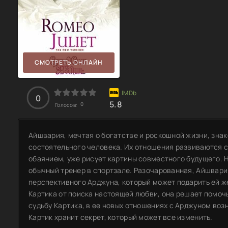
СМОТРЕТЬ ОНЛАЙН
0
5.8
0
Голосов:
Айшвария, мечтая о богатстве и роскошной жизни, знак
состоятельного человека. Их отношения развиваются с
обаянием, уже рисует картины совместного будущего. Н
обычный тренер в спортзале. Разочарованная, Айшвар
перспективного Арджуна, который может подарить ей ж
Картика от поиска настоящей любви, она решает помочь
судьбу Картика, в ее новых отношениях с Арджуном воз
Картик хранит секрет, который может все изменить.