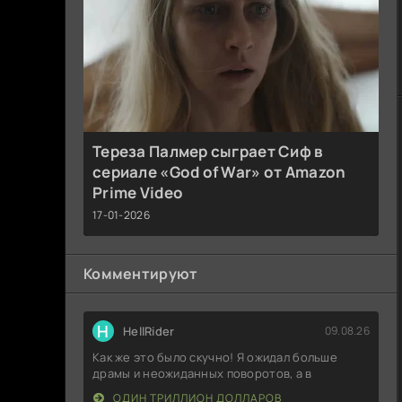
Тереза Палмер сыграет Сиф в
сериале «God of War» от Amazon
Prime Video
17-01-2026
Комментируют
H
HellRider
09.08.26
Как же это было скучно! Я ожидал больше
драмы и неожиданных поворотов, а в
ОДИН ТРИЛЛИОН ДОЛЛАРОВ