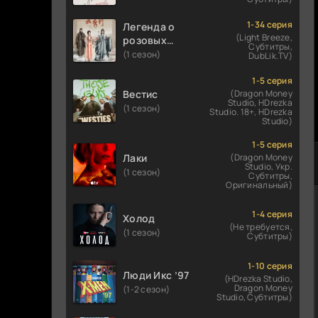
1-34 серия
Легенда о
(Light Breeze,
розовых
Субтитры,
облаках
(1 сезон)
DubLik.TV)
1-5 серия
Вестис
(Dragon Money
Studio, HDrezka
(1 сезон)
Studio. 18+, HDrezka
Studio)
1-5 серия
Лаки
(Dragon Money
Studio, Укр.
(1 сезон)
Субтитры,
Оригинальный)
1-4 серия
Холод
(Не требуется,
(1 сезон)
Субтитры)
1-10 серия
Люди Икс ’97
(HDrezka Studio,
Dragon Money
(1-2 сезон)
Studio, Субтитры)