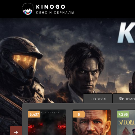
KINOGO
КИНО И СЕРИАЛЫ
Главная
Фильм
6.437
6
7.296