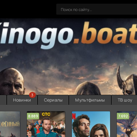
3
ы
Новинки
Сериалы
Мультфильмы
ТВ шоу
8.889
7.692