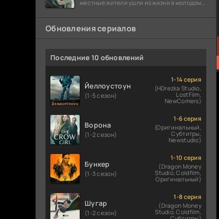
местные жители ушли из жизни в молодом
возрасте. Разговоры о взрывах атомной
бомбы
Обновления сериалов
Последние 10 обновлений
1-14 серия
Йеллоустоун
(HDrezka Studio,
LostFilm,
(1-5 сезон)
NewComers)
1-6 серия
Ворона
(Оригинальный,
Субтитры,
(1-2 сезон)
Newstudio)
1-10 серия
Бункер
(Dragon Money
Studio, Coldfilm,
(1-3 сезон)
Оригинальный)
1-8 серия
Шугар
(Dragon Money
Studio, Coldfilm,
(1-2 сезон)
Субтитры)