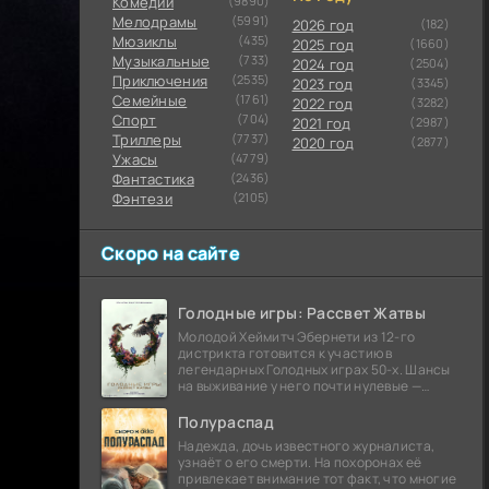
Комедии
(9890)
Мелодрамы
(5991)
2026 год
(182)
Мюзиклы
(435)
2025 год
(1660)
Музыкальные
(733)
2024 год
(2504)
Приключения
(2535)
2023 год
(3345)
Семейные
(1761)
2022 год
(3282)
Cпорт
(704)
2021 год
(2987)
Триллеры
(7737)
2020 год
(2877)
Ужасы
(4779)
Фантастика
(2436)
Фэнтези
(2105)
Скоро на сайте
Голодные игры: Рассвет Жатвы
Молодой Хеймитч Эбернети из 12-го
дистрикта готовится к участию в
легендарных Голодных играх 50-х. Шансы
на выживание у него почти нулевые —
последний трибут из его района одержал
победу еще сорок
Полураспад
Надежда, дочь известного журналиста,
узнаёт о его смерти. На похоронах её
привлекает внимание тот факт, что многие