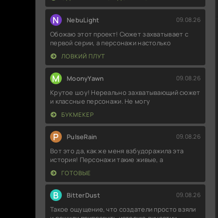
N
NebuLight
09.08.26
Обожаю этот проект! Сюжет захватывает с
первой серии, а персонажи настолько
ЛОВКИЙ ПЛУТ
M
MoonyYawn
09.08.26
Крутое шоу! Нереально захватывающий сюжет
и классные персонажи. Не могу
БУКМЕКЕР
P
PulseRain
09.08.26
Вот это да, как же меня взбудоражила эта
история! Персонажи такие живые, а
ГОТОВЫЕ
B
BitterDust
09.08.26
Такое ощущение, что создатели просто взяли
и решили приправить историю династии