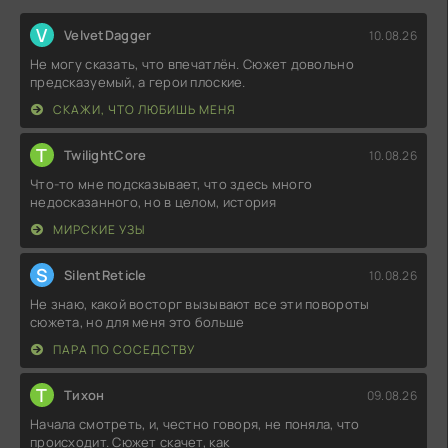
V
VelvetDagger
10.08.26
Не могу сказать, что впечатлён. Сюжет довольно
предсказуемый, а герои плоские.
СКАЖИ, ЧТО ЛЮБИШЬ МЕНЯ
T
TwilightCore
10.08.26
Что-то мне подсказывает, что здесь много
недосказанного, но в целом, история
МИРСКИЕ УЗЫ
S
SilentReticle
10.08.26
Не знаю, какой восторг вызывают все эти повороты
сюжета, но для меня это больше
ПАРА ПО СОСЕДСТВУ
Т
Тихон
09.08.26
Начала смотреть, и, честно говоря, не поняла, что
происходит. Сюжет скачет, как