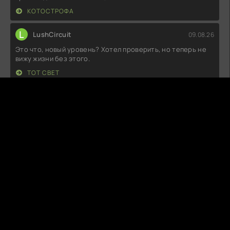
КОТОСТРОФА
L
LushCircuit
09.08.26
Это что, новый уровень? Хотел проверить, но теперь не
вижу жизни без этого.
ТОТ СВЕТ
H
HellRider
09.08.26
Как же это было скучно! Я ожидал больше драмы и
неожиданных поворотов, а в
ОДИН ТРИЛЛИОН ДОЛЛАРОВ