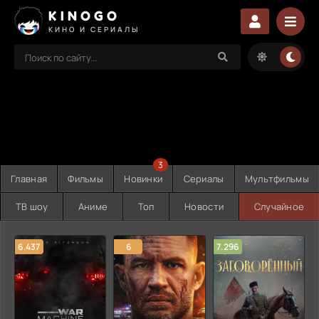
KINOGO
КИНО И СЕРИАЛЫ
3
Главная
Фильмы
Новинки
Сериалы
Мультфильмы
ТВ шоу
Аниме
Топ
Новости
Случайное
6.437
6
7.296