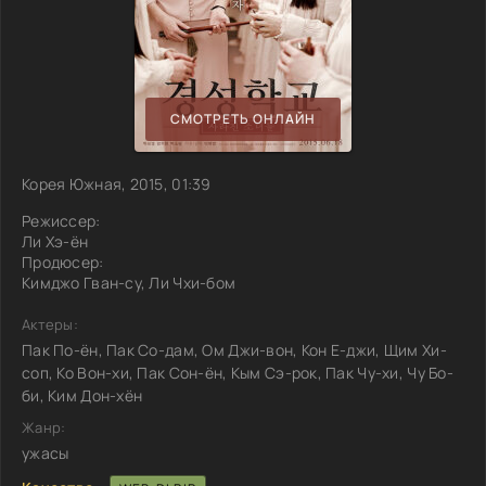
СМОТРЕТЬ ОНЛАЙН
Корея Южная, 2015, 01:39
Режиссер:
Ли Хэ-ён
Продюсер:
Кимджо Гван-су, Ли Чхи-бом
Актеры:
Пак По-ён, Пак Со-дам, Ом Джи-вон, Кон Е-джи, Щим Хи-
соп, Ко Вон-хи, Пак Сон-ён, Кым Сэ-рок, Пак Чу-хи, Чу Бо-
би, Ким Дон-хён
Жанр:
ужасы