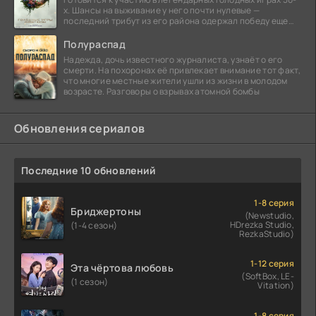
х. Шансы на выживание у него почти нулевые —
последний трибут из его района одержал победу еще
сорок
Полураспад
Надежда, дочь известного журналиста, узнаёт о его
смерти. На похоронах её привлекает внимание тот факт,
что многие местные жители ушли из жизни в молодом
возрасте. Разговоры о взрывах атомной бомбы
Обновления сериалов
Последние 10 обновлений
1-8 серия
Бриджертоны
(Newstudio,
HDrezka Studio,
(1-4 сезон)
RezkaStudio)
1-12 серия
Эта чёртова любовь
(SoftBox, LE-
(1 сезон)
Vitation)
1-8 серия