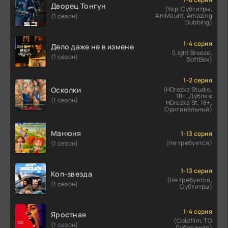
Дворец Тонгун
(Укр. Субтитры,
AniMaunt, Amazing
(1 сезон)
Dubbing)
1-4 серия
Дело даже не в измене
(Light Breeze,
(1 сезон)
SoftBox)
1-2 серия
Осколки
(HDrezka Studio.
18+, Дубляж
(1 сезон)
HDrezka St. 18+,
Оригинальный)
Манюня
1-13 серия
(Не требуется)
(1 сезон)
1-13 серия
Коп-звезда
(Не требуется,
(1 сезон)
Субтитры)
1-4 серия
Яростная
(Coldfilm, ТО
(1 сезон)
Дубляжная)