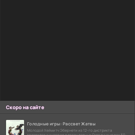
Скоро на сайте
Голодные игры: Рассвет Жатвы
Молодой Хеймитч Эбернети из 12-го дистрикта
готовится к участию в легендарных Голодных играх 50-