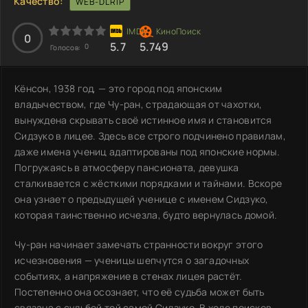
Качество:
WEB-DLRIP
0
5.7
5.749
0
Голосов:
Кёнсон, 1938 год, — это город под японским
владычеством, где Чу-ран, страдающая от чахотки,
вынуждена скрывать своё истинное имя и становится
Сидзуко в лицее. Здесь все строго подчинено правилам,
даже имена учениц адаптированы под японские нормы.
Погружаясь в атмосферу пансионата, девушка
сталкивается с жёсткими порядками и тайнами. Вскоре
она узнает о предыдущей ученице с именем Сидзуко,
которая таинственно исчезла, будто вернулась домой.
Чу-ран начинает замечать странности вокруг этого
исчезновения — ученицы шепчутся о загадочных
событиях, а напряжение в стенах лицея растёт.
Постепенно она осознает, что её судьба может быть
связана с судьбой той самой Сидзуко. В ходе поисков