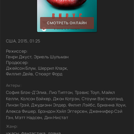
СМОТРЕТЬ ОНЛАЙН
США, 2015, 01:25
Режиссер:
Генри Джуст, Эриель Шульман
Продюсер:
Джейсон Блум, Шеррил Кларк,
Филлип Дейв, Стюарт Форд
Актеры:
София Блэк-Д’Элиа, Лио Типтон, Трэвис Тоуп, Майкл
Келли, Колсон Бэйкер, Джон Котрэн, Стоуни Вэстмолэнд,
Линзи Грэй, Джудиэнн Элдер, Филип Лэйбс, Брианна Хоуи,
Алекса Фишер, Брэндон Хэйл Эггерсен, Дженнифер Сэй
Гэн, Мэтт Надсен, Дин Нистат
Жанр:
ужасы, фантастика, драма