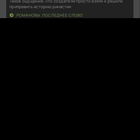
Такое ощущение, что создатели просто взяли и решили
приправить историю династии
РОМАНОВЫ. ПОСЛЕДНЕЕ СЛОВО
S
SoftSin
09.08.26
В целом, история довольно затянутая, хочется, чтобы
герои быстрее пришли к
СЁСТРЫ СПЕНСЕР