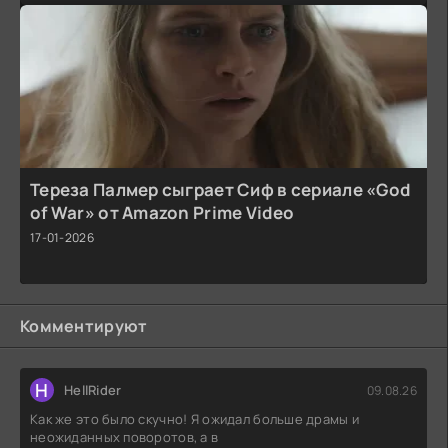
Тереза Палмер сыграет Сиф в сериале «God
of War» от Amazon Prime Video
17-01-2026
Комментируют
H
HellRider
09.08.26
Как же это было скучно! Я ожидал больше драмы и
неожиданных поворотов, а в