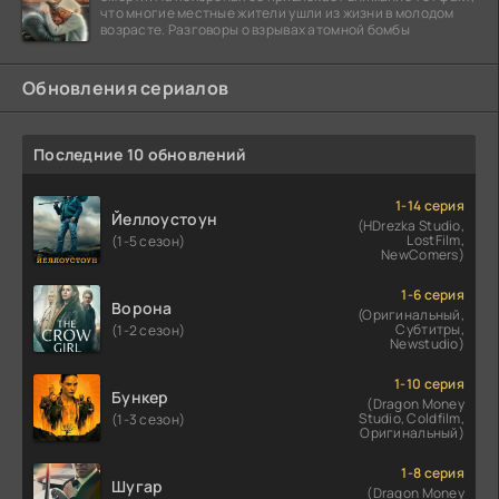
что многие местные жители ушли из жизни в молодом
возрасте. Разговоры о взрывах атомной бомбы
Обновления сериалов
Последние 10 обновлений
1-14 серия
Йеллоустоун
(HDrezka Studio,
LostFilm,
(1-5 сезон)
NewComers)
1-6 серия
Ворона
(Оригинальный,
Субтитры,
(1-2 сезон)
Newstudio)
1-10 серия
Бункер
(Dragon Money
Studio, Coldfilm,
(1-3 сезон)
Оригинальный)
1-8 серия
Шугар
(Dragon Money