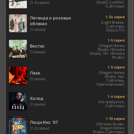
Studio, Coldfilm,
(1-2 сезон)
Субтитры)
1-34 серия
Легенда о розовых
(Light Breeze,
облаках
Субтитры,
(1 сезон)
DubLik.TV)
1-5 серия
Вестис
(Dragon Money
Studio, HDrezka
(1 сезон)
Studio. 18+, HDrezka
Studio)
1-5 серия
Лаки
(Dragon Money
Studio, Укр.
(1 сезон)
Субтитры,
Оригинальный)
1-4 серия
Холод
(Не требуется,
(1 сезон)
Субтитры)
1-10 серия
Люди Икс ’97
(HDrezka Studio,
Dragon Money
(1-2 сезон)
Studio, Субтитры)