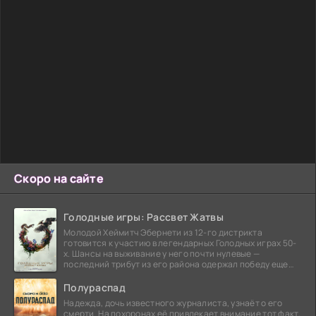
Скоро на сайте
Голодные игры: Рассвет Жатвы
Молодой Хеймитч Эбернети из 12-го дистрикта
готовится к участию в легендарных Голодных играх 50-
х. Шансы на выживание у него почти нулевые —
последний трибут из его района одержал победу еще
сорок
Полураспад
Надежда, дочь известного журналиста, узнаёт о его
смерти. На похоронах её привлекает внимание тот факт,