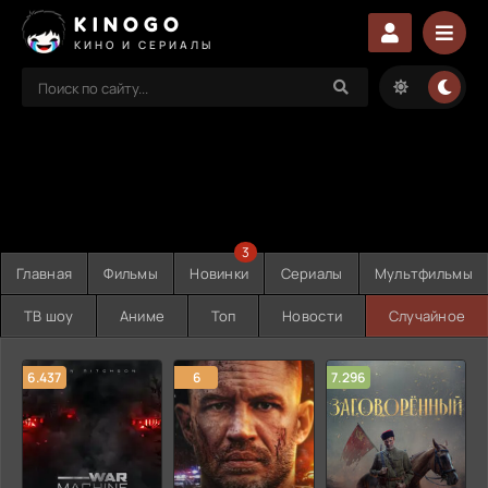
KINOGO
КИНО И СЕРИАЛЫ
3
Главная
Фильмы
Новинки
Сериалы
Мультфильмы
ТВ шоу
Аниме
Топ
Новости
Случайное
6.437
6
7.296