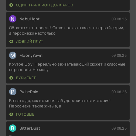
ОДИН ТРИЛЛИОН ДОЛЛАРОВ
N
NebuLight
09.08.26
Обожаю этот проект! Сюжет захватывает с первой серии,
а персонажи настолько
ЛОВКИЙ ПЛУТ
M
MoonyYawn
09.08.26
Крутое шоу! Нереально захватывающий сюжет и классные
персонажи. Не могу
БУКМЕКЕР
P
PulseRain
09.08.26
Вот это да, как же меня взбудоражила эта история!
Персонажи такие живые, а
ГОТОВЫЕ
B
BitterDust
09.08.26