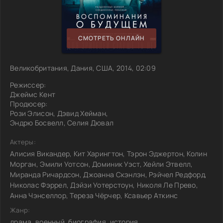
СМОТРЕТЬ ОНЛАЙН
Великобритания, Дания, США, 2014, 02:09
Режиссер:
Джеймс Кент
Продюсер:
Рози Элисон, Дэвид Хейман,
Эндрю Босвелл, Селия Дювал
Актеры:
Алисия Викандер, Кит Харингтон, Тэрон Эджертон, Колин
Морган, Эмили Уотсон, Доминик Уэст, Хейли Этвелл,
Миранда Ричардсон, Джоанна Скэнлэн, Рэйчел Редфорд,
Николас Фэррел, Дэйзи Уотерстоун, Николя Ле Прево,
Анна Чэнселлор, Тереза Чёрчер, Ксавьер Аткинс
Жанр:
драма, военный, биография, история