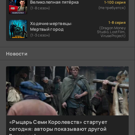
Великолепная пятёрка
1-100 серия
(Не требуется)
(1-8 сезон)
1-8 серия
Ходячие мертвецы:
(Dragon Money
Мертвый город
Studio, LostFilm,
(1-3 сезон)
ViruseProject)
Новости
«Рыцарь Семи Королевств» стартует
сегодня: авторы показывают другой