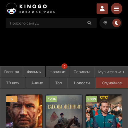
KINOGO
КИНО И СЕРИАЛЫ
3
Главная
Фильмы
Новинки
Сериалы
Мультфильмы
ТВ шоу
Аниме
Топ
Новости
Случайное
6
7.296
8.889