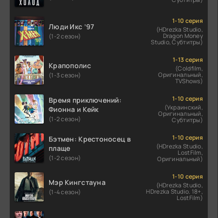
1-10 серия
Люди Икс ’97
(HDrezka Studio,
Dragon Money
(1-2 сезон)
Studio, Субтитры)
1-13 серия
Крапополис
(Coldfilm,
Оригинальный,
(1-3 сезон)
TVShows)
1-10 серия
Время приключений:
(Украинский,
Фионна и Кейк
Оригинальный,
(1-2 сезон)
Субтитры)
1-10 серия
Бэтмен: Крестоносец в
(HDrezka Studio,
плаще
LostFilm,
(1-2 сезон)
Оригинальный)
1-10 серия
Мэр Кингстауна
(HDrezka Studio,
HDrezka Studio. 18+,
(1-4 сезон)
LostFilm)