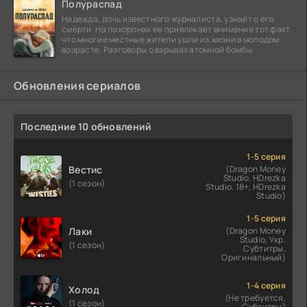
Полураспад
Надежда, дочь известного журналиста, узнаёт о его
смерти. На похоронах её привлекает внимание тот факт,
что многие местные жители ушли из жизни в молодом
возрасте. Разговоры о взрывах атомной бомбы
Обновления сериалов
Последние 10 обновлений
1-5 серия
Вестис
(Dragon Money
Studio, HDrezka
(1 сезон)
Studio. 18+, HDrezka
Studio)
1-5 серия
Лаки
(Dragon Money
Studio, Укр.
(1 сезон)
Субтитры,
Оригинальный)
1-4 серия
Холод
(Не требуется,
(1 сезон)
Субтитры)