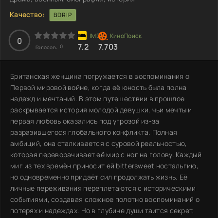
Качество:
BDRIP
0
7.2
7.703
0
Голосов:
Британская женщина погружается в воспоминания о
Первой мировой войне, когда её юность была полна
надежд и мечтаний. В этом путешествии в прошлое
раскрывается история молодой девушки, чьи мечты и
первая любовь оказались под угрозой из-за
разразившегося глобального конфликта. Полная
амбиций, она сталкивается с суровой реальностью,
которая переворачивает её мир с ног на голову. Каждый
миг из тех времён приносит ей bittersweet ностальгию,
но одновременно придаёт сил продолжать жизнь. Её
личные переживания переплетаются с историческими
событиями, создавая сложное полотно воспоминаний о
потерях и надеждах. Но в глубине души таится секрет,