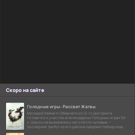
Скоро на сайте
Голодные игры: Рассвет Жатвы
Молодой Хеймитч Эбернети из 12-го дистрикта
готовится к участию в легендарных Голодных играх 50-
х. Шансы на выживание у него почти нулевые —
последний трибут из его района одержал победу еще
сорок