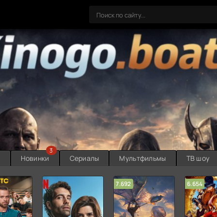
3
ы
Новинки
Сериалы
Мультфильмы
ТВ шоу
7.692
6.654