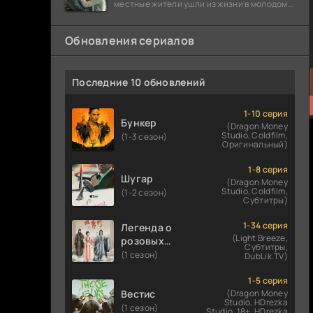
местные жители ушли из жизни в молодом
возрасте. Разговоры о взрывах атомной
бомбы
Обновления сериалов
Последние 10 обновлений
1-10 серия
Бункер
(Dragon Money
Studio, Coldfilm,
(1-3 сезон)
Оригинальный)
1-8 серия
Шугар
(Dragon Money
Studio, Coldfilm,
(1-2 сезон)
Субтитры)
1-34 серия
Легенда о
(Light Breeze,
розовых
Субтитры,
облаках
(1 сезон)
DubLik.TV)
1-5 серия
Вестис
(Dragon Money
Studio, HDrezka
(1 сезон)
Studio. 18+, HDrezka