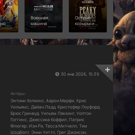
Военная
Острые
Чебура
ино
машина
козырьки:
2
Бессмертный
человек
30 янв 2026, 15:39
Актеры:
Энтони Хопкинс, Аарон Мерфи, Крис
Уильямс, Дайан Лэдд, Кристофер Лоуфорд,
Брюс Гринвуд, Уильям Лаккинг, Уолтон
Гоггинс, Джессика Коффил, Патрик
Флюгер, Иэн Ри, Тесса Митчелл, Тим
Шэдболт, Энни Уиттл, Грег Джонсон,