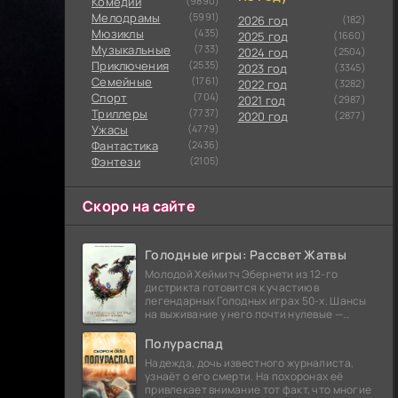
Комедии
(9890)
Мелодрамы
(5991)
2026 год
(182)
Мюзиклы
(435)
2025 год
(1660)
Музыкальные
(733)
2024 год
(2504)
Приключения
(2535)
2023 год
(3345)
Семейные
(1761)
2022 год
(3282)
Cпорт
(704)
2021 год
(2987)
Триллеры
(7737)
2020 год
(2877)
Ужасы
(4779)
Фантастика
(2436)
Фэнтези
(2105)
Скоро на сайте
Голодные игры: Рассвет Жатвы
Молодой Хеймитч Эбернети из 12-го
дистрикта готовится к участию в
легендарных Голодных играх 50-х. Шансы
на выживание у него почти нулевые —
последний трибут из его района одержал
победу еще сорок
Полураспад
Надежда, дочь известного журналиста,
узнаёт о его смерти. На похоронах её
привлекает внимание тот факт, что многие