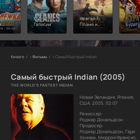
дёжка:
Кланы
Аватар 3:
я
Галисии
Пламя и
Бурат
а
пепел
Киного
»
Фильмы
» Самый быстрый Indian
Самый быстрый Indian (2005)
THE WORLD'S FASTEST INDIAN
Новая Зеландия, Япония,
США, 2005, 02:07
Режиссер:
Роджер Дональдсон
Продюсер:
Роджер Дональдсон, Гари
Хэннем, Мюррэй Френсис,