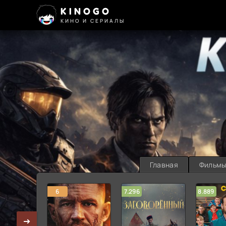
KINOGO
КИНО И СЕРИАЛЫ
Главная
Фильм
6
7.296
8.889