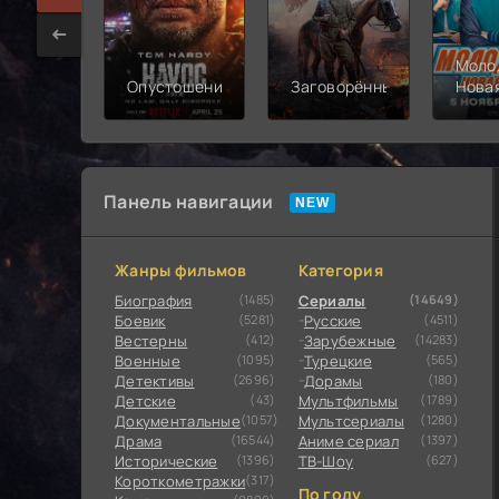
Моло
Опустошение
Заговорённый
Нова
смен
Панель навигации
Жанры фильмов
Категория
Биография
(1485)
Сериалы
(14649)
Боевик
(5281)
Русские
(4511)
Вестерны
(412)
Зарубежные
(14283)
Военные
(1095)
Турецкие
(565)
Детективы
(2696)
Дорамы
(180)
Детские
(43)
Мультфильмы
(1789)
Документальные
(1057)
Мультсериалы
(1280)
Драма
(16544)
Аниме сериал
(1397)
Исторические
(1396)
ТВ-Шоу
(627)
Короткометражки
(317)
По году