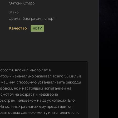
Энтони Старр
Жанр:
драма, биография, спорт
Качество:
HDTV
орости, вложил много лет в
торый изначально развивал всего 58 миль в
ю машину, способную устанавливать рекорды
вызовом, но и настоящим испытанием на
есмотря на возраст и недоверие
быстрым человеком на двух колесах. Его
. На соляных равнинах ему представится
зовать свою давнюю мечту или столкнется с