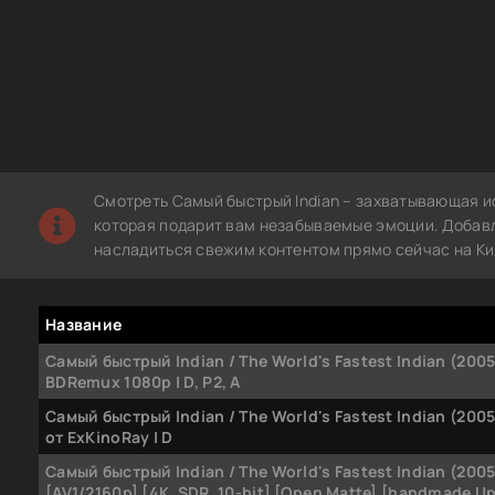
Смотреть Самый быстрый Indian – захватывающая и
которая подарит вам незабываемые эмоции. Добавле
насладиться свежим контентом прямо сейчас на Ки
Название
Самый быстрый Indian / The World's Fastest Indian (2005
BDRemux 1080p | D, P2, A
Самый быстрый Indian / The World's Fastest Indian (200
от ExKinoRay | D
Самый быстрый Indian / The World's Fastest Indian (200
[AV1/2160p] [4K, SDR, 10-bit] [Open Matte] [handmade U