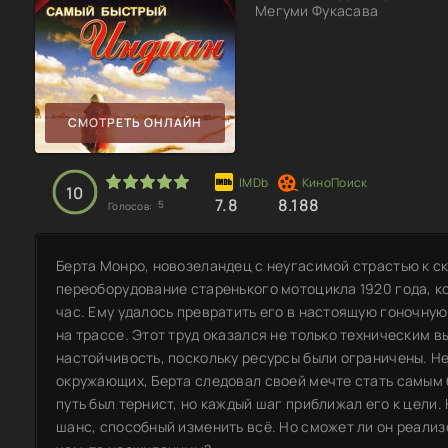
Мегуми Фукасава
СМОТРЕТЬ ОНЛАЙН
10
7.8
8.188
5
Голосов:
Берта Монро, новозеландец с неугасимой страстью к ск
переоборудование старенького мотоцикла 1920 года, ко
час. Ему удалось превратить его в настоящую гоночну
на трассе. Этот труд оказался не только техническим 
настойчивость, поскольку ресурсы были ограничены. Н
окружающих, Берта следовал своей мечте стать самым 
путь был тернист, но каждый шаг приближал его к цели
шанс, способный изменить всё. Но сможет ли он реали