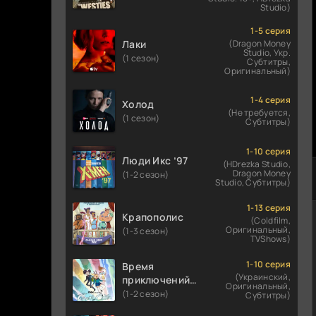
Studio)
1-5 серия
Лаки
(Dragon Money
Studio, Укр.
(1 сезон)
Субтитры,
Оригинальный)
1-4 серия
Холод
(Не требуется,
(1 сезон)
Субтитры)
1-10 серия
Люди Икс ’97
(HDrezka Studio,
Dragon Money
(1-2 сезон)
Studio, Субтитры)
1-13 серия
Крапополис
(Coldfilm,
Оригинальный,
(1-3 сезон)
TVShows)
1-10 серия
Время
(Украинский,
приключений:
Оригинальный,
Фионна и Кейк
(1-2 сезон)
Субтитры)