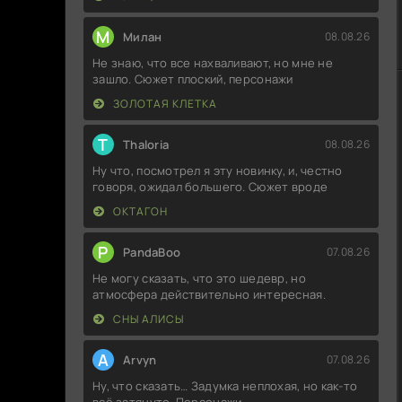
М
Милан
08.08.26
Не знаю, что все нахваливают, но мне не
зашло. Сюжет плоский, персонажи
ЗОЛОТАЯ КЛЕТКА
T
Thaloria
08.08.26
Ну что, посмотрел я эту новинку, и, честно
говоря, ожидал большего. Сюжет вроде
ОКТАГОН
P
PandaBoo
07.08.26
Не могу сказать, что это шедевр, но
атмосфера действительно интересная.
СНЫ АЛИСЫ
A
Arvyn
07.08.26
Ну, что сказать… Задумка неплохая, но как-то
всё затянуто. Персонажи