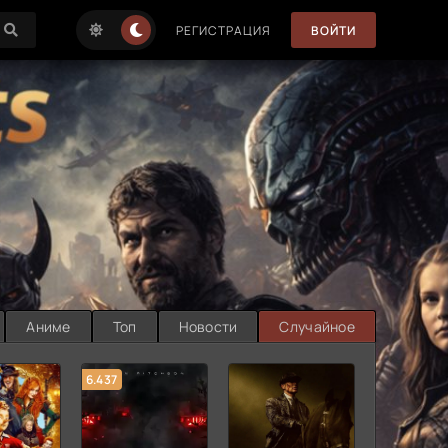
РЕГИСТРАЦИЯ
ВОЙТИ
Аниме
Топ
Новости
Случайное
6.437
7.187