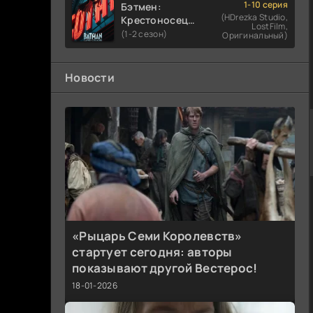
1-10 серия
Бэтмен:
(HDrezka Studio,
Крестоносец в
LostFilm,
плаще
(1-2 сезон)
Оригинальный)
Новости
«Рыцарь Семи Королевств»
стартует сегодня: авторы
показывают другой Вестерос!
18-01-2026