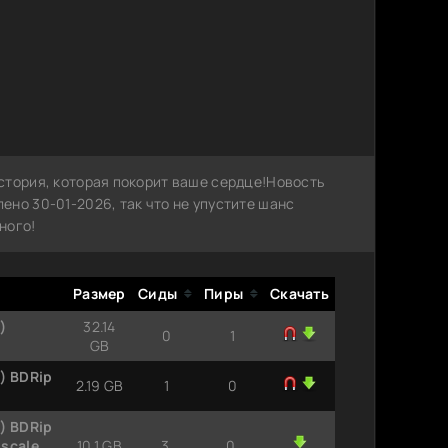
стория, которая покорит ваше сердце!Новость
но 30-01-2026, так что не упустите шанс
ного!
Размер
Сиды
Пиры
Скачать
)
32.14
0
1
GB
5) BDRip
2.19 GB
1
0
5) BDRip
pscale
10.1 GB
3
0