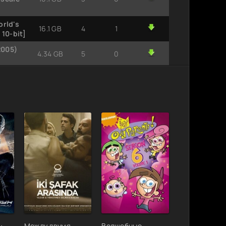
rld's
16.1 GB
4
1
 10-bit]
2005)
4.34 GB
5
0
2005)
13.3 GB
4
0
2005)
6.68
6
0
GB
2005)
10.7 GB
1
0
5) BDRip
1.93 GB
1
0
2005)
2.94 GB
2
0
:
Между двумя
Волшебные