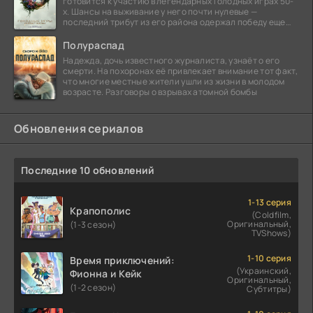
готовится к участию в легендарных Голодных играх 50-
х. Шансы на выживание у него почти нулевые —
последний трибут из его района одержал победу еще
сорок
Полураспад
Надежда, дочь известного журналиста, узнаёт о его
смерти. На похоронах её привлекает внимание тот факт,
что многие местные жители ушли из жизни в молодом
возрасте. Разговоры о взрывах атомной бомбы
Обновления сериалов
Последние 10 обновлений
1-13 серия
Крапополис
(Coldfilm,
Оригинальный,
(1-3 сезон)
TVShows)
1-10 серия
Время приключений:
(Украинский,
Фионна и Кейк
Оригинальный,
(1-2 сезон)
Субтитры)