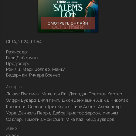
СМОТРЕТЬ ОНЛАЙН
США, 2024, 01:54
Режиссер:
Гари Доберман
Продюсер:
Рой Ли, Марк Волпер, Майкл
Бедерман, Ричард Бренер
Актеры:
Льюис Пуллман, Макензи Ли, Джордан Престон Картер,
Элфри Вудард, Билл Кэмп, Джон Бенжамин Хикки, Николас
Кроветти, Спенсер Трит Кларк, Пилу Асбек, Александр
Уорд, Даниэль Перри, Дебра Кристофферсон, Уильям
Сэдлер, Тимоти Джон Смит, Mike Kaz, Кейд Вудворд
Жанр:
ужасы