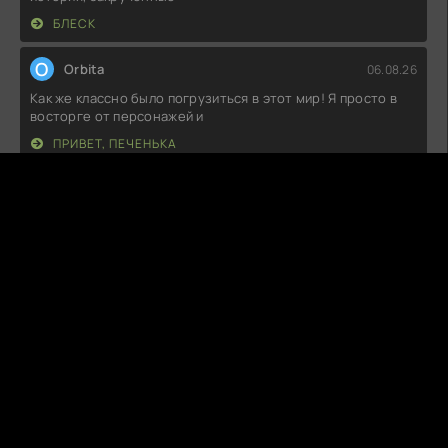
БЛЕСК
O
Orbita
06.08.26
Как же классно было погрузиться в этот мир! Я просто в
восторге от персонажей и
ПРИВЕТ, ПЕЧЕНЬКА
A
AngelDecay
06.08.26
Сначала думал, что это будет очередная ерунда, но в
итоге затянуло. Задумка
ОТЧЁТ О БУЙСТВЕ ДУХОВ