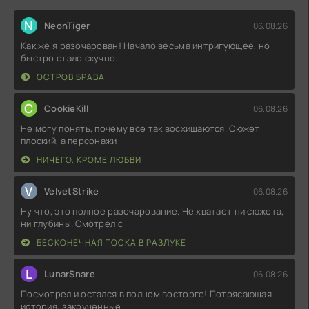
N
NeonTiger
06.08.26
Как же я разочарован! Начало весьма интригующее, но
быстро стало скучно.
ОСТРОВ БРАВА
C
CookieKill
06.08.26
Не могу понять, почему все так восхищаются. Сюжет
плоский, а персонажи
НИЧЕГО, КРОМЕ ЛЮБВИ
V
VelvetStrike
06.08.26
Ну что, это полное разочарование. Не хватает ни сюжета,
ни глубины. Смотрел с
БЕСКОНЕЧНАЯ ТОСКА В РАЗЛУКЕ
L
LunarSnare
06.08.26
Посмотрел и остался в полном восторге! Потрясающая
история, закрученные