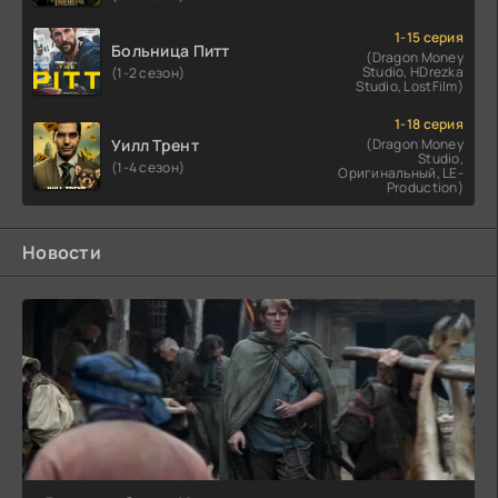
1-15 серия
Больница Питт
(Dragon Money
Studio, HDrezka
(1-2 сезон)
Studio, LostFilm)
1-18 серия
Уилл Трент
(Dragon Money
Studio,
(1-4 сезон)
Оригинальный, LE-
Production)
Новости