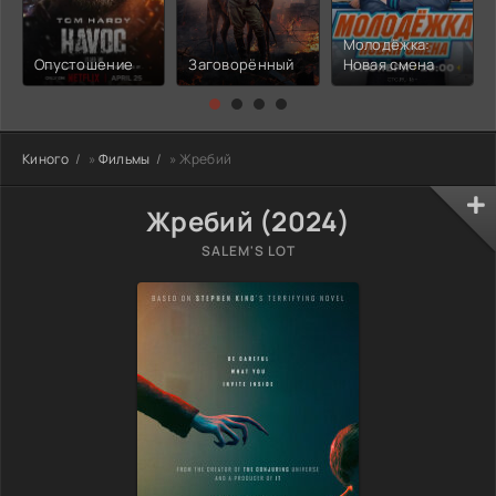
Молодёжка:
Опустошение
Заговорённый
Новая смена
Киного
»
Фильмы
» Жребий
Жребий (2024)
SALEM'S LOT