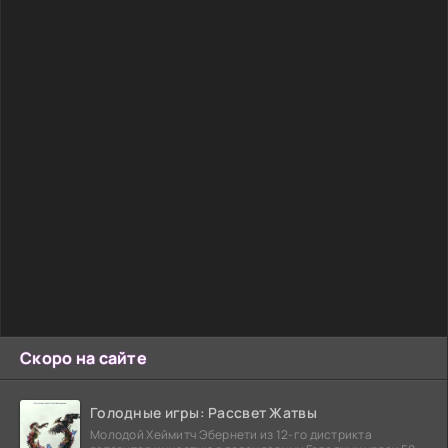
Скоро на сайте
Голодные игры: Рассвет Жатвы
Молодой Хеймитч Эбернети из 12-го дистрикта