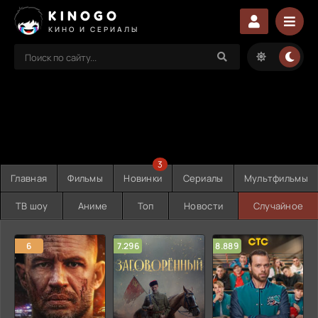
KINOGO
КИНО И СЕРИАЛЫ
3
Главная
Фильмы
Новинки
Сериалы
Мультфильмы
ТВ шоу
Аниме
Топ
Новости
Случайное
6
7.296
8.889