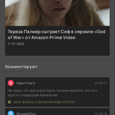
Тереза Палмер сыграет Сиф в сериале «God
of War» от Amazon Prime Video
17-01-2026
Комментируют
V
VaporTears
07.08.26
Не знаю, что все в восторге, но мне кажется, что это
просто очередная банальная
МОЯ ЖИЗНЬ С МАЛЬЧИКАМИ УОЛТЕР
S
SnuggleFox
07.08.26