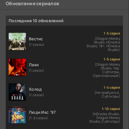
Обновления сериалов
Последние 10 обновлений
1-5 серия
Вестис
(Dragon Money
Studio, HDrezka
(1 сезон)
Studio. 18+, HDrezka
Studio)
1-5 серия
Лаки
(Dragon Money
Studio, Укр.
(1 сезон)
Субтитры,
Оригинальный)
1-4 серия
Холод
(Не требуется,
(1 сезон)
Субтитры)
1-10 серия
Люди Икс ’97
(HDrezka Studio,
Dragon Money
(1-2 сезон)
Studio, Субтитры)