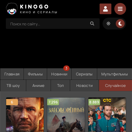
KINOGO
КИНО И СЕРИАЛЫ
3
Главная
Фильмы
Новинки
Сериалы
Мультфильмы
ТВ шоу
Аниме
Топ
Новости
Случайное
6
7.296
8.889