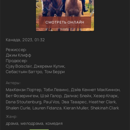
СМОТРЕТЬ ОНЛАЙН
Канада, 2023, 01:32
Режиссер:
Джим Клифф
Продюсер:
Cjay Boisclair, Джереми Кулик,
Себастьян Баттро, Том Берри
Актеры:
МакКензи Портер, Тоби Левинс, Дэйв Кеннет МакКиннон,
Бет Фозерингем, Шэй Галор, Далиас Блейк, Хезер Кларк,
Dana Stoutenburg, Paul Vos, Эва Таварес, Heather Clark,
Shalen Curle, Lauren Fidanza, Kieran Muller, Shekinah Clark
Жанр:
драма, мелодрама, комедия