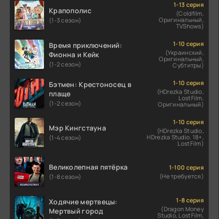
1-13 серия
Крапополис
(Coldfilm,
Оригинальный,
(1-3 сезон)
TVShows)
1-10 серия
Время приключений:
(Украинский,
Фионна и Кейк
Оригинальный,
(1-2 сезон)
Субтитры)
1-10 серия
Бэтмен: Крестоносец в
(HDrezka Studio,
плаще
LostFilm,
(1-2 сезон)
Оригинальный)
1-10 серия
Мэр Кингстауна
(HDrezka Studio,
HDrezka Studio. 18+,
(1-4 сезон)
LostFilm)
Великолепная пятёрка
1-100 серия
(Не требуется)
(1-8 сезон)
1-8 серия
Ходячие мертвецы:
(Dragon Money
Мертвый город
Studio, LostFilm,