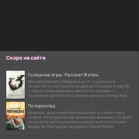
Скоро на сайте
Голодные игры: Рассвет Жатвы
Молодой Хеймитч Эбернети из 12-го дистрикта
готовится к участию в легендарных Голодных играх 50-
х. Шансы на выживание у него почти нулевые —
последний трибут из его района одержал победу еще
сорок
Полураспад
Надежда, дочь известного журналиста, узнаёт о его
смерти. На похоронах её привлекает внимание тот факт,
что многие местные жители ушли из жизни в молодом
возрасте. Разговоры о взрывах атомной бомбы