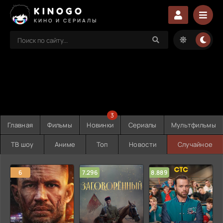
KINOGO
КИНО И СЕРИАЛЫ
3
Главная
Фильмы
Новинки
Сериалы
Мультфильмы
ТВ шоу
Аниме
Топ
Новости
Случайное
6
7.296
8.889