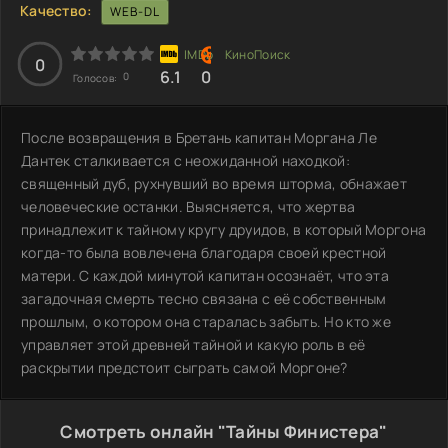
Качество:
WEB-DL
0
6.1
0
0
Голосов:
После возвращения в Бретань капитан Моргана Ле
Дантек сталкивается с неожиданной находкой:
священный дуб, рухнувший во время шторма, обнажает
человеческие останки. Выясняется, что жертва
принадлежит к тайному кругу друидов, в который Моргона
когда-то была вовлечена благодаря своей крестной
матери. С каждой минутой капитан осознаёт, что эта
загадочная смерть тесно связана с её собственным
прошлым, о котором она старалась забыть. Но кто же
управляет этой древней тайной и какую роль в её
раскрытии предстоит сыграть самой Моргоне?
Смотреть онлайн "Тайны Финистера"