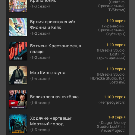
Крапополис
(Coldfilm,
Оригинальный,
(1-3 сезон)
TVShows)
1-10 серия
Время приключений:
(Украинский,
Фионна и Кейк
Оригинальный,
(1-2 сезон)
Субтитры)
1-10 серия
Бэтмен: Крестоносец в
(HDrezka Studio,
плаще
LostFilm,
(1-2 сезон)
Оригинальный)
1-10 серия
Мэр Кингстауна
(HDrezka Studio,
HDrezka Studio. 18+,
(1-4 сезон)
LostFilm)
Великолепная пятёрка
1-100 серия
(Не требуется)
(1-8 сезон)
1-8 серия
Ходячие мертвецы:
(Dragon Money
Мертвый город
Studio, LostFilm,
(1-3 сезон)
ViruseProject)