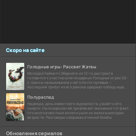
Скоро на сайте
Голодные игры: Рассвет Жатвы
Молодой Хеймитч Эбернети из 12-го дистрикта
готовится к участию в легендарных Голодных играх 50-
х. Шансы на выживание у него почти нулевые —
последний трибут из его района одержал победу еще
сорок
Полураспад
Надежда, дочь известного журналиста, узнаёт о его
смерти. На похоронах её привлекает внимание тот факт,
что многие местные жители ушли из жизни в молодом
возрасте. Разговоры о взрывах атомной бомбы
Обновления сериалов