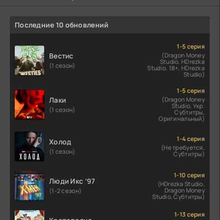
Последние 10 обновлений
1-5 серия
Вестис
(Dragon Money
Studio, HDrezka
(1 сезон)
Studio. 18+, HDrezka
Studio)
1-5 серия
Лаки
(Dragon Money
Studio, Укр.
(1 сезон)
Субтитры,
Оригинальный)
1-4 серия
Холод
(Не требуется,
(1 сезон)
Субтитры)
1-10 серия
Люди Икс ’97
(HDrezka Studio,
Dragon Money
(1-2 сезон)
Studio, Субтитры)
1-13 серия