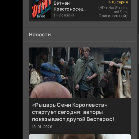
1-10 серия
Бэтмен:
(HDrezka Studio,
Крестоносец в
LostFilm,
плаще
(1-2 сезон)
Оригинальный)
Новости
«Рыцарь Семи Королевств»
стартует сегодня: авторы
показывают другой Вестерос!
18-01-2026