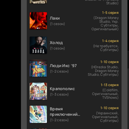
Studio)
1-5 серия
Лаки
(Dragon Money
Studio, Укр.
(1 сезон)
Субтитры,
Оригинальный)
1-4 серия
Холод
(Не требуется,
(1 сезон)
Субтитры)
1-10 серия
Люди Икс ’97
(HDrezka Studio,
Dragon Money
(1-2 сезон)
Studio, Субтитры)
1-13 серия
Крапополис
(Coldfilm,
Оригинальный,
(1-3 сезон)
TVShows)
1-10 серия
Время
(Украинский,
приключений:
Оригинальный,
Фионна и Кейк
(1-2 сезон)
Субтитры)