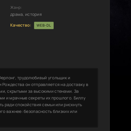
Жанр:
драма, история
Качество:
WEB-DL
Ферлонг, трудолюбивый угольщик и
и Рождества он отправляется на доставку в
ми, скрытыми за высокими стенами. За
и и мрачные секреты их прошлого. Биллу
ть ради спокойствия семьи или рискнуть
его важнее: безопасность близких или