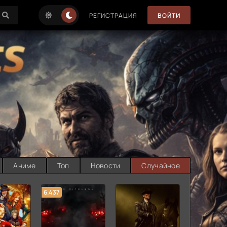
РЕГИСТРАЦИЯ
ВОЙТИ
Аниме
Топ
Новости
Случайное
6.437
7.187