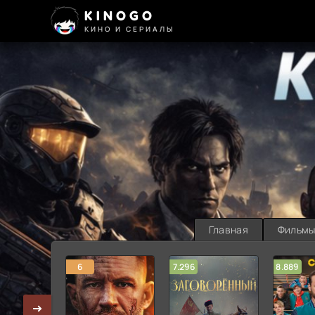
KINOGO
КИНО И СЕРИАЛЫ
Главная
Фильм
6
7.296
8.889