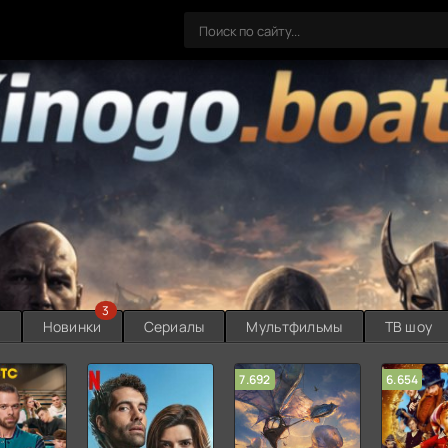
3
ы
Новинки
Сериалы
Мультфильмы
ТВ шоу
7.692
6.654