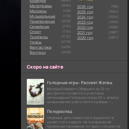
Комедии
(9890)
Мелодрамы
(5991)
2026 год
(182)
Мюзиклы
(435)
2025 год
(1660)
Музыкальные
(733)
2024 год
(2504)
Приключения
(2535)
2023 год
(3345)
Семейные
(1761)
2022 год
(3282)
Cпорт
(704)
2021 год
(2987)
Триллеры
(7737)
2020 год
(2877)
Ужасы
(4779)
Фантастика
(2436)
Фэнтези
(2105)
Скоро на сайте
Голодные игры: Рассвет Жатвы
Молодой Хеймитч Эбернети из 12-го
дистрикта готовится к участию в
легендарных Голодных играх 50-х. Шансы
на выживание у него почти нулевые —
последний трибут из его района одержал
победу еще сорок
Полураспад
Надежда, дочь известного журналиста,
узнаёт о его смерти. На похоронах её
привлекает внимание тот факт, что многие