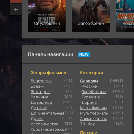
Моло
Опустошение
Заговорённый
Нова
смен
Панель навигации
Жанры фильмов
Категория
Биография
(1485)
Сериалы
(14649)
Боевик
(5281)
Русские
(4511)
Вестерны
(412)
Зарубежные
(14283)
Военные
(1095)
Турецкие
(565)
Детективы
(2696)
Дорамы
(180)
Детские
(43)
Мультфильмы
(1789)
Документальные
(1057)
Мультсериалы
(1280)
Драма
(16544)
Аниме сериал
(1397)
Исторические
(1396)
ТВ-Шоу
(627)
Короткометражки
(317)
По году