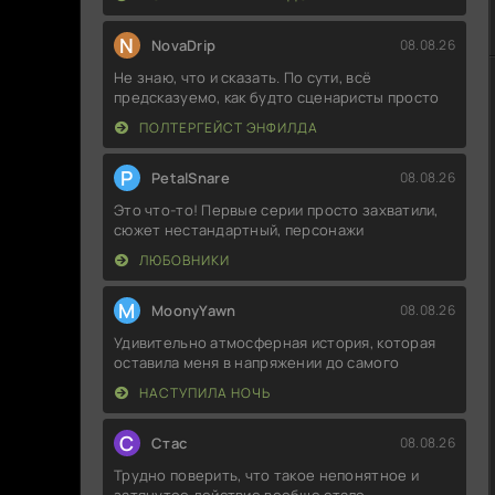
N
NovaDrip
08.08.26
Не знаю, что и сказать. По сути, всё
предсказуемо, как будто сценаристы просто
ПОЛТЕРГЕЙСТ ЭНФИЛДА
P
PetalSnare
08.08.26
Это что-то! Первые серии просто захватили,
сюжет нестандартный, персонажи
ЛЮБОВНИКИ
M
MoonyYawn
08.08.26
Удивительно атмосферная история, которая
оставила меня в напряжении до самого
НАСТУПИЛА НОЧЬ
С
Стас
08.08.26
Трудно поверить, что такое непонятное и
затянутое действие вообще стало