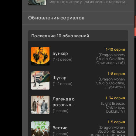
местные жители ушли из жизни в молодом
возрасте. Разговоры о взрывах атомной
бомбы
Обновления сериалов
Последние 10 обновлений
1-10 серия
Бункер
(Dragon Money
Studio, Coldfilm,
(1-3 сезон)
Оригинальный)
1-8 серия
Шугар
(Dragon Money
Studio, Coldfilm,
(1-2 сезон)
Субтитры)
1-34 серия
Легенда о
(Light Breeze,
розовых
Субтитры,
облаках
(1 сезон)
DubLik.TV)
1-5 серия
Вестис
(Dragon Money
Studio, HDrezka
(1 сезон)
Studio. 18+, HDrezka