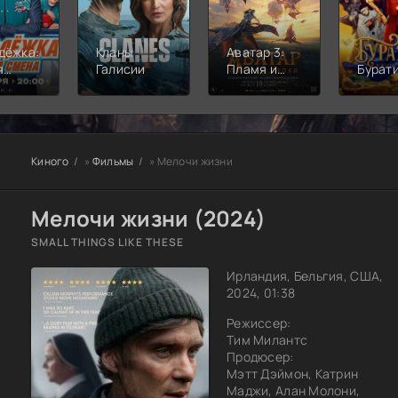
дёжка:
Кланы
Аватар 3:
я
Галисии
Пламя и
Бурат
а
пепел
Киного
»
Фильмы
» Мелочи жизни
Мелочи жизни (2024)
SMALL THINGS LIKE THESE
Ирландия, Бельгия, США,
2024, 01:38
Режиссер:
Тим Милантс
Продюсер:
Мэтт Дэймон, Катрин
Маджи, Алан Молони,