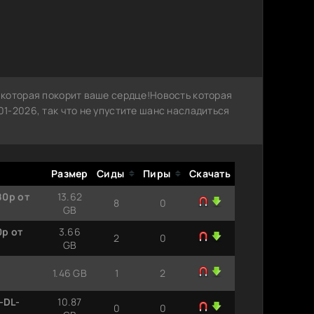
которая покорит ваше сердце!Новость которая
1-2026, так что не упустите шанс насладиться
Размер
Сиды
Пиры
Скачать
80p от
13.62
8
0
GB
0p от
3.66
2
0
GB
1.46 GB
1
2
-DL-
10.87
0
0