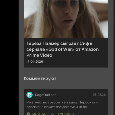
Тереза Палмер сыграет Сиф в
сериале «God of War» от Amazon
Prime Video
17-01-2026
Комментируют
R
RageQuitter
08.08.26
Мне, честно говоря, не зашло. Персонажи
плоские, а сюжет предсказуемый до
МОЙ ПАРЕНЬ — КУПИДОН