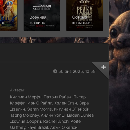
Военная
Острые
Чебура
ино
машина
козырьки:
2
Бессмертный
человек
30 янв 2026, 10:38
Актеры:
Киллиан Мерфи, Патрик Райан, Питер
Клэффи, Иэн О’Райли, Хэлен Биэн, Зара
Дэвлин, Sarah Morris, Киллиан О’Гэйрби,
Tadhg Moloney, Айлин Уолш, Liadan Dunlea,
Джулия Доэрти, Rachel Lynch, Aoife
Gaffney, Faye Brazil, Аджи О’Кейси