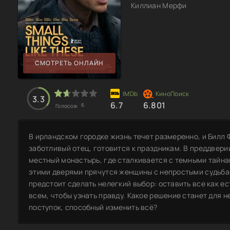
Киллиан Мерфи
СМОТРЕТЬ ОНЛАЙН
3.3
6.7
6.801
6
Голосов:
В ирландском городке жизнь течет размеренно, и Билл 
заботливый отец, готовится к праздникам. В преддвери
местный монастырь, где сталкивается с темными тайна
этими дверями прячутся женщины с непростыми судьбам
предстоит сделать нелегкий выбор: оставить все как ес
всем, чтобы узнать правду. Какое решение станет для н
поступок, способный изменить всё?