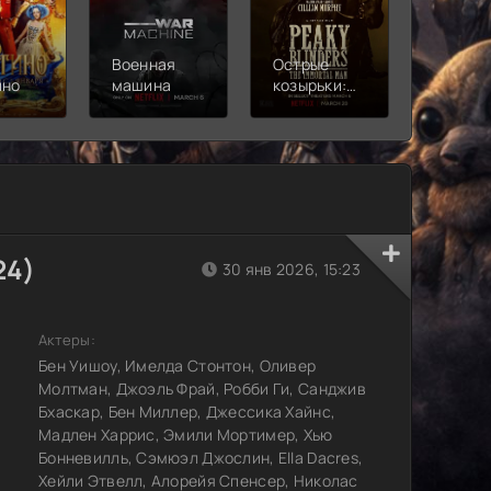
Военная
Острые
Чебура
ино
машина
козырьки:
2
Бессмертный
человек
24)
30 янв 2026, 15:23
Актеры:
Бен Уишоу, Имелда Стонтон, Оливер
Молтман, Джоэль Фрай, Робби Ги, Санджив
Бхаскар, Бен Миллер, Джессика Хайнс,
Мадлен Харрис, Эмили Мортимер, Хью
Бонневилль, Сэмюэл Джослин, Ella Dacres,
Хейли Этвелл, Алорейя Спенсер, Николас