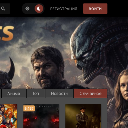
РЕГИСТРАЦИЯ
ВОЙТИ
Аниме
Топ
Новости
Случайное
6.437
7.187