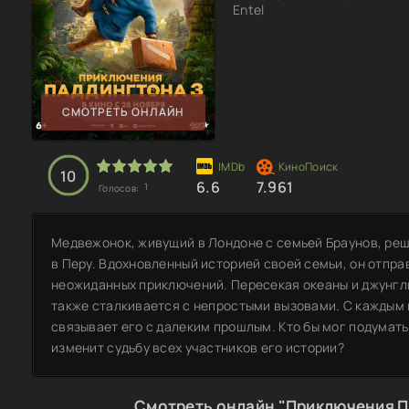
Entel
СМОТРЕТЬ ОНЛАЙН
10
6.6
7.961
1
Голосов:
Медвежонок, живущий в Лондоне с семьей Браунов, ре
в Перу. Вдохновленный историей своей семьи, он отправ
неожиданных приключений. Пересекая океаны и джунгли
также сталкивается с непростыми вызовами. С каждым 
связывает его с далеким прошлым. Кто бы мог подумать,
изменит судьбу всех участников его истории?
Смотреть онлайн "Приключения П