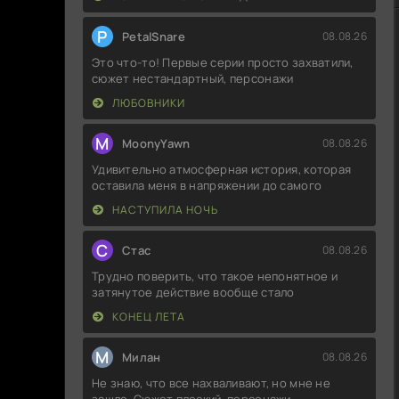
P
PetalSnare
08.08.26
Это что-то! Первые серии просто захватили,
сюжет нестандартный, персонажи
ЛЮБОВНИКИ
M
MoonyYawn
08.08.26
Удивительно атмосферная история, которая
оставила меня в напряжении до самого
НАСТУПИЛА НОЧЬ
С
Стас
08.08.26
Трудно поверить, что такое непонятное и
затянутое действие вообще стало
КОНЕЦ ЛЕТА
М
Милан
08.08.26
Не знаю, что все нахваливают, но мне не
зашло. Сюжет плоский, персонажи