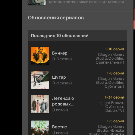
местные жители ушли из жизни в молодом
возрасте. Разговоры о взрывах атомной
бомбы
Обновления сериалов
Последние 10 обновлений
1-10 серия
Бункер
(Dragon Money
Studio, Coldfilm,
(1-3 сезон)
Оригинальный)
1-8 серия
Шугар
(Dragon Money
Studio, Coldfilm,
(1-2 сезон)
Субтитры)
1-34 серия
Легенда о
(Light Breeze,
розовых
Субтитры,
облаках
(1 сезон)
DubLik.TV)
1-5 серия
Вестис
(Dragon Money
Studio, HDrezka
(1 сезон)
Studio. 18+, HDrezka