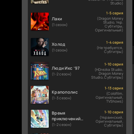
Studio)
1-5 серия
Лаки
(Dragon Money
Studio, Укр.
(1 сезон)
Субтитры,
Оригинальный)
1-4 серия
Холод
(Не требуется,
(1 сезон)
Субтитры)
1-10 серия
Люди Икс ’97
(HDrezka Studio,
Dragon Money
(1-2 сезон)
Studio, Субтитры)
1-13 серия
Крапополис
(Coldfilm,
Оригинальный,
(1-3 сезон)
TVShows)
1-10 серия
Время
(Украинский,
приключений:
Оригинальный,
Фионна и Кейк
(1-2 сезон)
Субтитры)