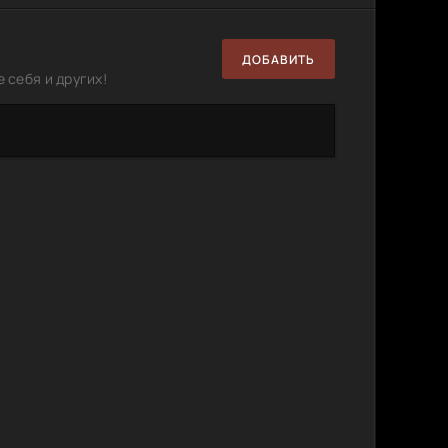
) BDRip
13.64
1
0
GB
ДОБАВИТЬ
) BDRip
1.46 GB
11
0
 себя и других!
4) WEB-
7.19 GB
3
0
4) UHD
12.06
1
0
GB
4) WEB-
2.12 GB
7
1
) BDRip
5.43 GB
4
0
) BDRip
14.9 GB
6
0
)
27.1 GB
2
0
4) WEB-
12.1 GB
3
0