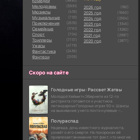
Комедии
(9890)
Мелодрамы
(5991)
2026 год
(182)
Мюзиклы
(435)
2025 год
(1660)
Музыкальные
(733)
2024 год
(2504)
Приключения
(2535)
2023 год
(3345)
Семейные
(1761)
2022 год
(3282)
Cпорт
(704)
2021 год
(2987)
Триллеры
(7737)
2020 год
(2877)
Ужасы
(4779)
Фантастика
(2436)
Фэнтези
(2105)
Скоро на сайте
Голодные игры: Рассвет Жатвы
Молодой Хеймитч Эбернети из 12-го
дистрикта готовится к участию в
легендарных Голодных играх 50-х. Шансы
на выживание у него почти нулевые —
последний трибут из его района одержал
победу еще сорок
Полураспад
Надежда, дочь известного журналиста,
узнаёт о его смерти. На похоронах её
привлекает внимание тот факт, что многие