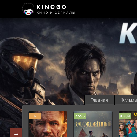
KINOGO
КИНО И СЕРИАЛЫ
Главная
Фильм
6
7.296
8.889