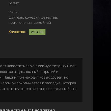
Барнс
Жанр:
фэнтези, комедия, детектив,
приключения, семейный
Качество:
WEB-DL
шает навестить свою любимую тетушку Люси
ляется в путь, полный открытий и
, Паддингтон находит новых друзей, но
шагом он приближается к разгадке, которая
 что это путешествие откроет такие тайны и
аддингтона 3" бесплатно