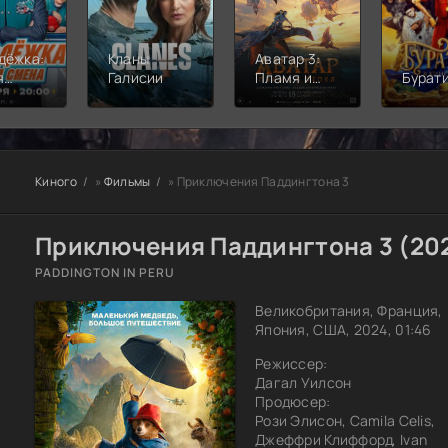
дёжка:
Кланы
Аватар 3:
я
Галисии
Пламя и
Бурат
а
пепел
Киного
»
Фильмы
» Приключения Паддингтона 3
Приключения Паддингтона 3 (20
PADDINGTON IN PERU
Великобритания, Франция,
Япония, США, 2024, 01:46
Режиссер:
Дагал Уилсон
Продюсер:
Рози Элисон, Camila Celis,
Джеффри Клиффорд, Ivan