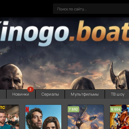
3
ы
Новинки
Сериалы
Мультфильмы
ТВ шоу
7.692
6.654