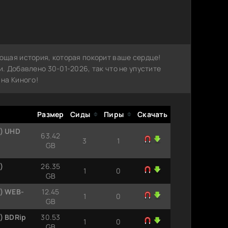
щая история, которая покорит ваше сердце!
 Добавлено 30-01-2026, так что не упустите
на Киного!
Размер
Сиды
Пиры
Скачать
4) UHD
63.42
3
1
GB
)
26.35
1
0
GB
4) WEB-
12.45
1
0
GB
) BDRip
30.53
1
0
GB