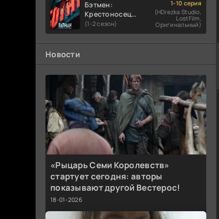
1-10 серия
Бэтмен:
(HDrezka Studio,
Крестоносец в
LostFilm,
плаще
(1-2 сезон)
Оригинальный)
Новости
«Рыцарь Семи Королевств»
стартует сегодня: авторы
показывают другой Вестерос!
18-01-2026