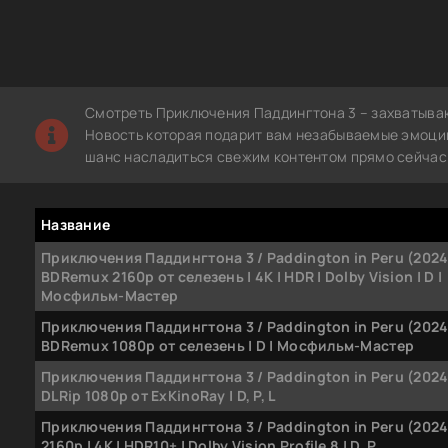
Смотреть Приключения Паддингтона 3 – захватываю
Новость которая подарит вам незабываемые эмоции.
шанс насладиться свежим контентом прямо сейчас 
Название
Приключения Паддингтона 3 / Paddington in Peru (202
BDRemux 2160p от селезень | 4K | HDR | Dolby Vision | D |
Мосфильм-Мастер
Приключения Паддингтона 3 / Paddington in Peru (2024
BDRemux 1080p от селезень | D | Мосфильм-Мастер
Приключения Паддингтона 3 / Paddington in Peru (202
DLRip 1080p от ExKinoRay | D, P, L
Приключения Паддингтона 3 / Paddington in Peru (2024
2160p | 4K | HDR10+ | Dolby Vision Profile 8 | D, P