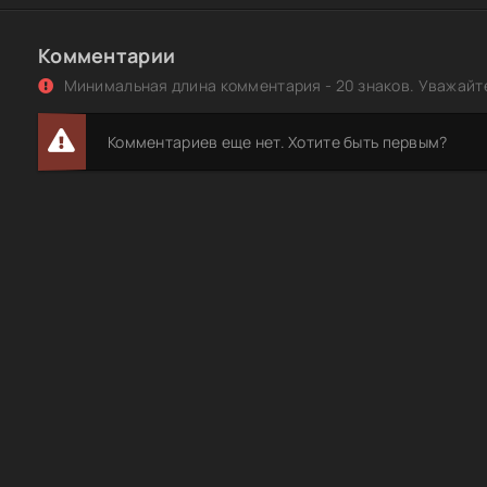
Приключения Паддингтона 3 / Paddington in Peru (2024
1080p от New-Team | P, L
Комментарии
Приключения Паддингтона 3 / Paddington in Peru (2024
Минимальная длина комментария - 20 знаков. Уважайте
от MegaPeer | P
Приключения Паддингтона 3 / Paddington in Peru (202
Комментариев еще нет. Хотите быть первым?
DL 1080p от Jaskier | P
Приключения Паддингтона 3 / Paddington in Peru (202
WEB-DL-HEVC 2160p от Jaskier | 4K | SDR | P
Приключения Паддингтона 3 / Paddington in Peru (202
DLRip-AVC от DoMiNo & селезень | P, L
Приключения Паддингтона 3 / Paddington in Peru (2024
[H.265/1080p] [HDR10, Dolby Vision, Profile 8.1, 10-bit]
Приключения Паддингтона 3 / Paddington in Peru (2024
[H.264/1080p]
Приключения Паддингтона 3 / Paddington in Peru (2024
BDRemux [H.264/1080p]
Приключения Паддингтона 3 / Paddington in Peru (202
DL [H.265/2160p] [4K, Dolby Vision, Profile 5, 10-bit]