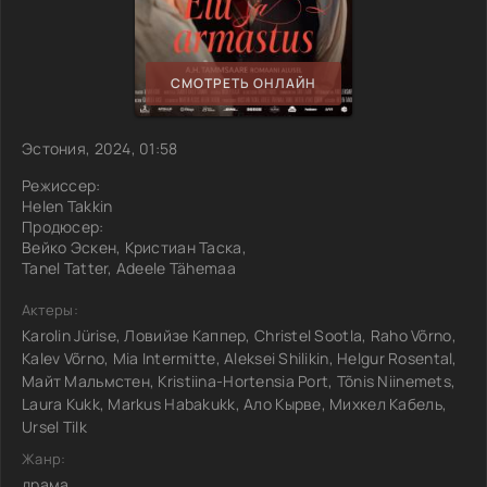
СМОТРЕТЬ ОНЛАЙН
Эстония, 2024, 01:58
Режиссер:
Helen Takkin
Продюсер:
Вейко Эскен, Кристиан Таска,
Tanel Tatter, Adeele Tähemaa
Актеры:
Karolin Jürise, Ловийзе Каппер, Christel Sootla, Raho Võrno,
Kalev Võrno, Mia Intermitte, Aleksei Shilikin, Helgur Rosental,
Майт Мальмстен, Kristiina-Hortensia Port, Tõnis Niinemets,
Laura Kukk, Markus Habakukk, Ало Кырве, Михкел Кабель,
Ursel Tilk
Жанр:
драма