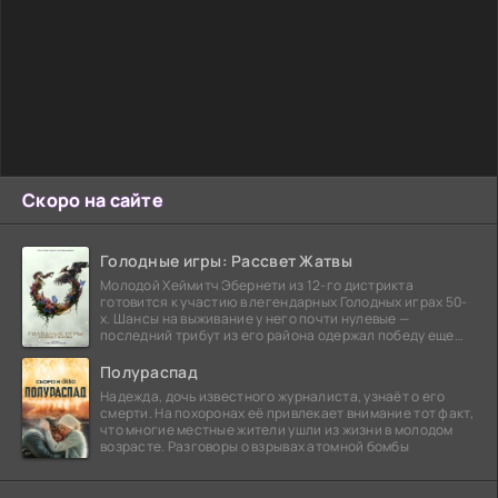
Скоро на сайте
Голодные игры: Рассвет Жатвы
Молодой Хеймитч Эбернети из 12-го дистрикта
готовится к участию в легендарных Голодных играх 50-
х. Шансы на выживание у него почти нулевые —
последний трибут из его района одержал победу еще
сорок
Полураспад
Надежда, дочь известного журналиста, узнаёт о его
смерти. На похоронах её привлекает внимание тот факт,
что многие местные жители ушли из жизни в молодом
возрасте. Разговоры о взрывах атомной бомбы