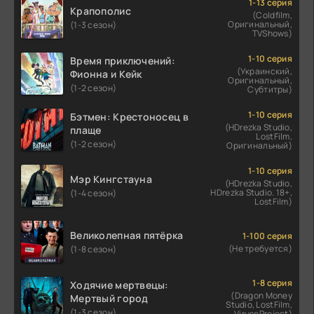
1-13 серия
Крапополис
(Coldfilm,
Оригинальный,
(1-3 сезон)
TVShows)
1-10 серия
Время приключений:
(Украинский,
Фионна и Кейк
Оригинальный,
(1-2 сезон)
Субтитры)
1-10 серия
Бэтмен: Крестоносец в
(HDrezka Studio,
плаще
LostFilm,
(1-2 сезон)
Оригинальный)
1-10 серия
Мэр Кингстауна
(HDrezka Studio,
HDrezka Studio. 18+,
(1-4 сезон)
LostFilm)
Великолепная пятёрка
1-100 серия
(Не требуется)
(1-8 сезон)
1-8 серия
Ходячие мертвецы:
(Dragon Money
Мертвый город
Studio, LostFilm,
(1-3 сезон)
ViruseProject)