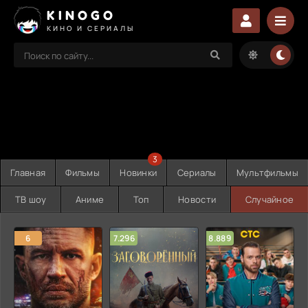
KINOGO
КИНО И СЕРИАЛЫ
3
Главная
Фильмы
Новинки
Сериалы
Мультфильмы
ТВ шоу
Аниме
Топ
Новости
Случайное
6
7.296
8.889