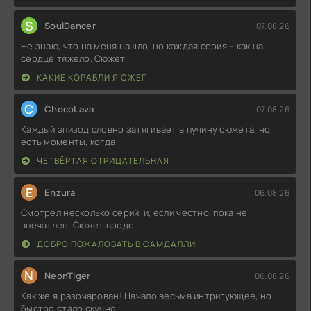
S
SoulDancer
07.08.26
Не знаю, что на меня нашло, но каждая серия – как на
сердце тяжело. Сюжет
КАКИЕ КОРАБЛИ Я СЖЕГ
C
ChocoLava
07.08.26
Каждый эпизод словно затягивает в пучину сюжета, но
есть моменты, когда
ЧЕТВЁРТАЯ ОТРИЦАТЕЛЬНАЯ
E
Enzura
06.08.26
Смотрел несколько серий, и, если честно, пока не
впечатлен. Сюжет вроде
ДОБРО ПОЖАЛОВАТЬ В САМДАЛЛИ
N
NeonTiger
06.08.26
Как же я разочарован! Начало весьма интригующее, но
быстро стало скучно.