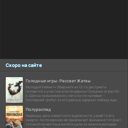
Скоро на сайте
Голодные игры: Рассвет Жатвы
Молодой Хеймитч Эбернети из 12-го дистрикта
готовится к участию в легендарных Голодных играх 50-
х. Шансы на выживание у него почти нулевые —
последний трибут из его района одержал победу еще
сорок
Полураспад
Надежда, дочь известного журналиста, узнаёт о его
смерти. На похоронах её привлекает внимание тот факт,
что многие местные жители ушли из жизни в молодом