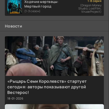
1-8 серия
Ходячие мертвецы:
(Dragon Money
Мертвый город
Studio, LostFilm,
(1-3 сезон)
ViruseProject)
Новости
«Рыцарь Семи Королевств» стартует
сегодня: авторы показывают другой
Вестерос!
18-01-2026