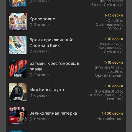
Dragon Money
(1-2 сезон)
Studio, Субтитры)
1-13 серия
Крапополис
(Coldfilm,
Оригинальный,
(1-3 сезон)
TVShows)
1-10 серия
Время приключений:
(Украинский,
Фионна и Кейк
Оригинальный,
(1-2 сезон)
Субтитры)
1-10 серия
Бэтмен: Крестоносец в
(HDrezka Studio,
плаще
LostFilm,
(1-2 сезон)
Оригинальный)
1-10 серия
Мэр Кингстауна
(HDrezka Studio,
HDrezka Studio. 18+,
(1-4 сезон)
LostFilm)
Великолепная пятёрка
1-100 серия
(Не требуется)
(1-8 сезон)