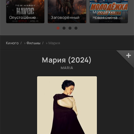
Молодёжка:
Опустошение
Заговорённый
Новая смена
Киного
»
Фильмы
» Мария
Мария (2024)
MARIA