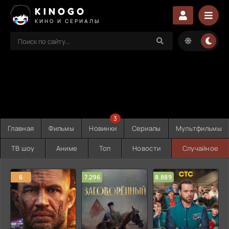
KINOGO
КИНО И СЕРИАЛЫ
3
Главная
Фильмы
Новинки
Сериалы
Мультфильмы
ТВ шоу
Аниме
Топ
Новости
Случайное
6
7.296
8.889