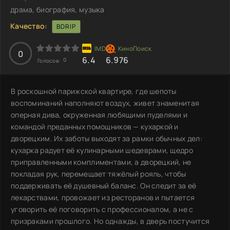
драма, биография, музыка
Качество:
BDRIP
0
6.4
6.976
0
Голосов:
В роскошной парижской квартире, где шепоты
воспоминаний наполняют воздух, живет знаменитая
оперная дива, окруженная любящими пуделями и
командой преданных помощников — кухаркой и
дворецким. Их заботы выходят за рамки обычных дел:
кухарка радует её кулинарными шедеврами, щедро
приправленными комплиментами, а дворецкий, не
покладая рук, перемещает тяжёлый рояль, чтобы
поддерживать её душевный баланс. Он следит за её
лекарствами, провожает из ресторанов и пытается
уговорить её поговорить с профессионалом, а не с
призраками прошлого. Но однажды, в дверь постучится