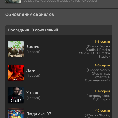
возрасте. Разговоры о взрывах атомной бомбы
Обновления сериалов
Последние 10 обновлений
1-5 серия
Вестис
(Dragon Money
Studio, HDrezka
(1 сезон)
Studio. 18+, HDrezka
Studio)
1-5 серия
Лаки
(Dragon Money
Studio, Укр.
(1 сезон)
Субтитры,
Оригинальный)
1-4 серия
Холод
(Не требуется,
(1 сезон)
Субтитры)
1-10 серия
Люди Икс ’97
(HDrezka Studio,