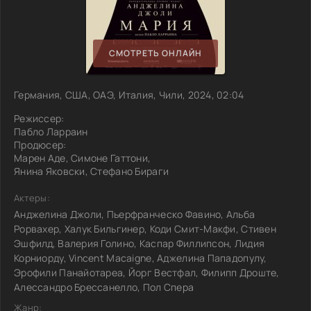
СМОТРЕТЬ ОНЛАЙН
Германия, США, ОАЭ, Италия, Чили, 2024, 02:04
Режиссер:
Пабло Ларраин
Продюсер:
Марен Аде, Симоне Гаттони,
Янина Яковски, Стефано Бираги
Актеры:
Анджелина Джоли, Пьерфранческо Фавино, Альба
Рорвахер, Халук Бильгинер, Коди Смит-Макфи, Стивен
Эшфилд, Валерия Голино, Каспар Филлипсон, Лидия
Корниорду, Vincent Macaigne, Аджелина Пападопулу,
Эрофили Панайотареа, Йорг Вестфал, Филипп Дроште,
Алессандро Брессанелло, Пол Спера
Жанр: