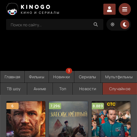
KINOGO
КИНО И СЕРИАЛЫ
3
Главная
Фильмы
Новинки
Сериалы
Мультфильмы
ТВ шоу
Аниме
Топ
Новости
Случайное
6
7.296
8.889