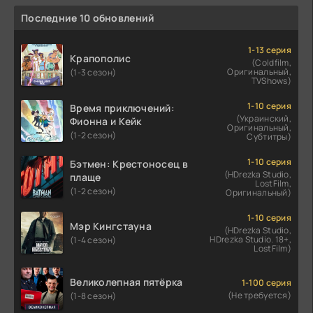
Последние 10 обновлений
1-13 серия
Крапополис
(Coldfilm,
Оригинальный,
(1-3 сезон)
TVShows)
1-10 серия
Время приключений:
(Украинский,
Фионна и Кейк
Оригинальный,
(1-2 сезон)
Субтитры)
1-10 серия
Бэтмен: Крестоносец в
(HDrezka Studio,
плаще
LostFilm,
(1-2 сезон)
Оригинальный)
1-10 серия
Мэр Кингстауна
(HDrezka Studio,
HDrezka Studio. 18+,
(1-4 сезон)
LostFilm)
Великолепная пятёрка
1-100 серия
(Не требуется)
(1-8 сезон)