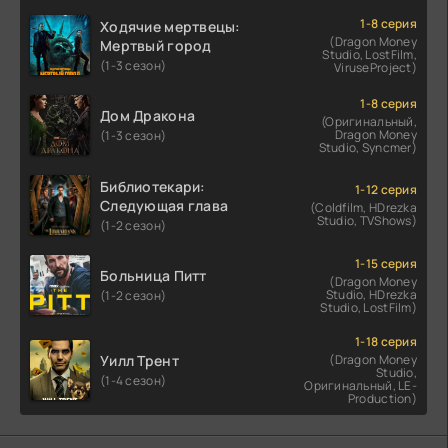
1-8 серия
Ходячие мертвецы:
(Dragon Money
Мертвый город
Studio, LostFilm,
(1-3 сезон)
ViruseProject)
1-8 серия
Дом Дракона
(Оригинальный,
Dragon Money
(1-3 сезон)
Studio, Syncmer)
Библиотекари:
1-12 серия
Следующая глава
(Coldfilm, HDrezka
Studio, TVShows)
(1-2 сезон)
1-15 серия
Больница Питт
(Dragon Money
Studio, HDrezka
(1-2 сезон)
Studio, LostFilm)
1-18 серия
Уилл Трент
(Dragon Money
Studio,
(1-4 сезон)
Оригинальный, LE-
Production)