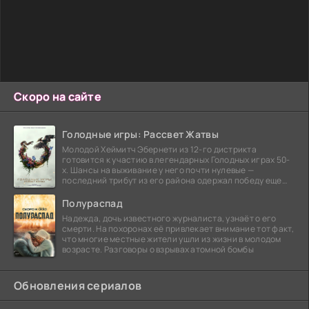
Скоро на сайте
Голодные игры: Рассвет Жатвы
Молодой Хеймитч Эбернети из 12-го дистрикта
готовится к участию в легендарных Голодных играх 50-
х. Шансы на выживание у него почти нулевые —
последний трибут из его района одержал победу еще
сорок
Полураспад
Надежда, дочь известного журналиста, узнаёт о его
смерти. На похоронах её привлекает внимание тот факт,
что многие местные жители ушли из жизни в молодом
возрасте. Разговоры о взрывах атомной бомбы
Обновления сериалов