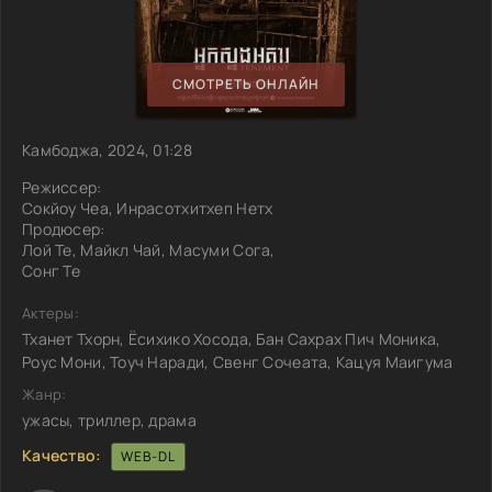
СМОТРЕТЬ ОНЛАЙН
Камбоджа, 2024, 01:28
Режиссер:
Сокйоу Чеа, Инрасотхитхеп Нетх
Продюсер:
Лой Те, Майкл Чай, Масуми Сога,
Сонг Те
Актеры:
Тханет Тхорн, Ёсихико Хосода, Бан Сахрах Пич Моника,
Роус Мони, Тоуч Наради, Свенг Сочеата, Кацуя Маигума
Жанр:
ужасы, триллер, драма
Качество:
WEB-DL