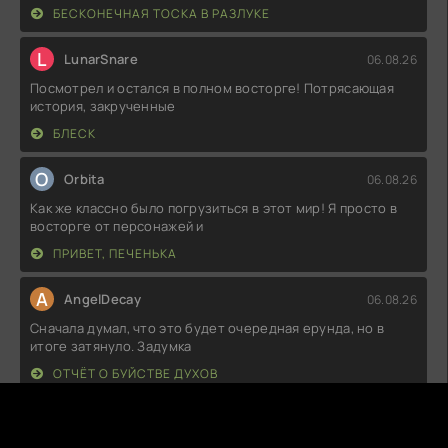
БЕСКОНЕЧНАЯ ТОСКА В РАЗЛУКЕ
L
LunarSnare
06.08.26
Посмотрел и остался в полном восторге! Потрясающая
история, закрученные
БЛЕСК
O
Orbita
06.08.26
Как же классно было погрузиться в этот мир! Я просто в
восторге от персонажей и
ПРИВЕТ, ПЕЧЕНЬКА
A
AngelDecay
06.08.26
Сначала думал, что это будет очередная ерунда, но в
итоге затянуло. Задумка
ОТЧЁТ О БУЙСТВЕ ДУХОВ
M
MoonFlick
06.08.26