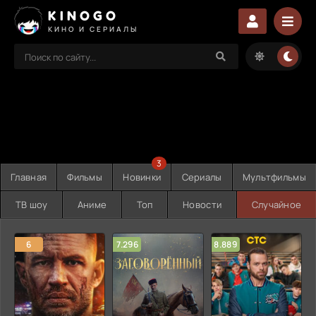
KINOGO
КИНО И СЕРИАЛЫ
3
Главная
Фильмы
Новинки
Сериалы
Мультфильмы
ТВ шоу
Аниме
Топ
Новости
Случайное
6
7.296
8.889