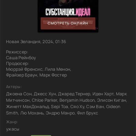
СМОТРЕТЬ ОНЛАЙН
Новая Зеландия, 2024, 01:36
Режиссер:
Саша Рейнбоу
Продюсер:
Мюррэй Френсис, Лила Менон,
Фрайзер Браун, Марк Фостер
Актеры:
Джоена Сон, Джесс Хун, Джаред Тернер, Иден Харт, Марк
Митчинсон, Chloe Parker, Benjamin Hudson, Элисон Киган,
Жинетт МакДональд, Sepi Toa, Сяо Ху, Сэм Ван, Gideon
Smith, Лю Мохань, Эндрю Манро, Фил Брукс
Жанр:
ужасы