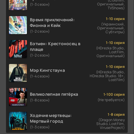
(Coldfilm,
Оригинальный,
(1-3 сезон)
TVShows)
1-10 серия
Время приключений:
(Украинский,
Фионна и Кейк
Оригинальный,
(1-2 сезон)
Субтитры)
1-10 серия
Бэтмен: Крестоносец в
(HDrezka Studio,
плаще
LostFilm,
(1-2 сезон)
Оригинальный)
1-10 серия
Мэр Кингстауна
(HDrezka Studio,
HDrezka Studio. 18+,
(1-4 сезон)
LostFilm)
Великолепная пятёрка
1-100 серия
(Не требуется)
(1-8 сезон)
1-8 серия
Ходячие мертвецы:
(Dragon Money
Мертвый город
Studio, LostFilm,
(1-3 сезон)
ViruseProject)