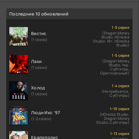
Последние 10 обновлений
1-5 серия
Вестис
(Dragon Money
Studio, HDrezka
(1 сезон)
Studio. 18+, HDrezka
Studio)
1-5 серия
Лаки
(Dragon Money
Studio, Укр.
(1 сезон)
Субтитры,
Оригинальный)
1-4 серия
Холод
(Не требуется,
(1 сезон)
Субтитры)
1-10 серия
Люди Икс ’97
(HDrezka Studio,
Dragon Money
(1-2 сезон)
Studio, Субтитры)
1-13 серия
Крапополис