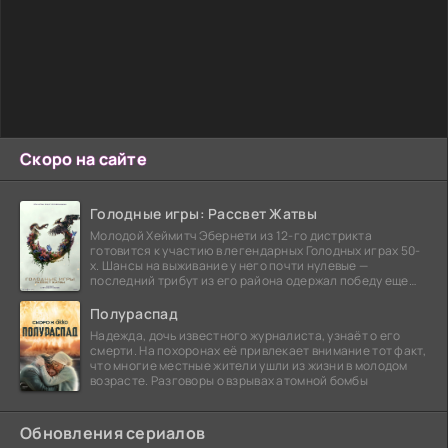
Скоро на сайте
Голодные игры: Рассвет Жатвы
Молодой Хеймитч Эбернети из 12-го дистрикта
готовится к участию в легендарных Голодных играх 50-
х. Шансы на выживание у него почти нулевые —
последний трибут из его района одержал победу еще
сорок
Полураспад
Надежда, дочь известного журналиста, узнаёт о его
смерти. На похоронах её привлекает внимание тот факт,
что многие местные жители ушли из жизни в молодом
возрасте. Разговоры о взрывах атомной бомбы
Обновления сериалов