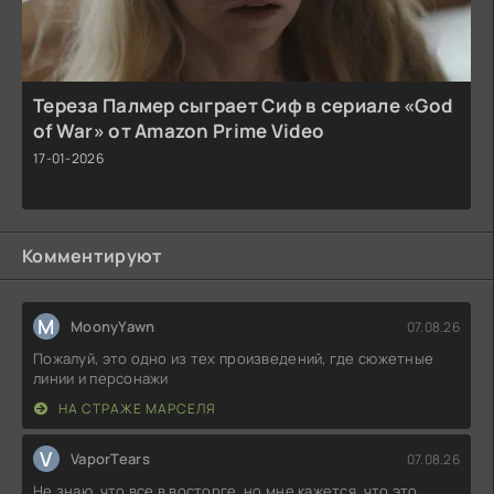
Тереза Палмер сыграет Сиф в сериале «God
of War» от Amazon Prime Video
17-01-2026
Комментируют
M
MoonyYawn
07.08.26
Пожалуй, это одно из тех произведений, где сюжетные
линии и персонажи
НА СТРАЖЕ МАРСЕЛЯ
V
VaporTears
07.08.26
Не знаю, что все в восторге, но мне кажется, что это