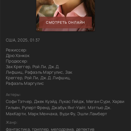
СМОТРЕТЬ ОНЛАЙН
США, 2025, 01:37
Режиссер:
Дрю Хэнкок
Продюсер:
Зак Креггер, Рой Ли, Дж.Д.
Лифшиц, Рафаэль Маргулис, Зак
Креггер, Рой Ли, Дж.Д. Лифшиц,
Рафаэль Маргулис
Актеры:
Софи Тэтчер, Джек Куэйд, Лукас Гейдж, Меган Сури, Харви
Гильен, Руперт Френд, Джабук Янг-Уайт, Мэттью Дж.
МакКарти, Марк Менчака, Вуди Фу, Эшли Ламберт
Жанр:
фантастика, триллер, мелодрама, детектив