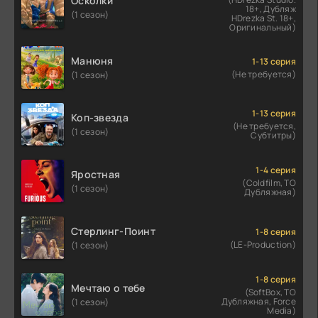
Осколки
18+, Дубляж
(1 сезон)
HDrezka St. 18+,
Оригинальный)
Манюня
1-13 серия
(Не требуется)
(1 сезон)
1-13 серия
Коп-звезда
(Не требуется,
(1 сезон)
Субтитры)
1-4 серия
Яростная
(Coldfilm, ТО
(1 сезон)
Дубляжная)
Стерлинг-Поинт
1-8 серия
(LE-Production)
(1 сезон)
1-8 серия
Мечтаю о тебе
(SoftBox, ТО
Дубляжная, Force
(1 сезон)
Media)