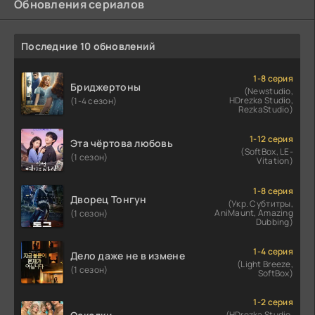
Обновления сериалов
Последние 10 обновлений
1-8 серия
Бриджертоны
(Newstudio,
HDrezka Studio,
(1-4 сезон)
RezkaStudio)
1-12 серия
Эта чёртова любовь
(SoftBox, LE-
(1 сезон)
Vitation)
1-8 серия
Дворец Тонгун
(Укр. Субтитры,
AniMaunt, Amazing
(1 сезон)
Dubbing)
1-4 серия
Дело даже не в измене
(Light Breeze,
(1 сезон)
SoftBox)
1-2 серия
(HDrezka Studio.