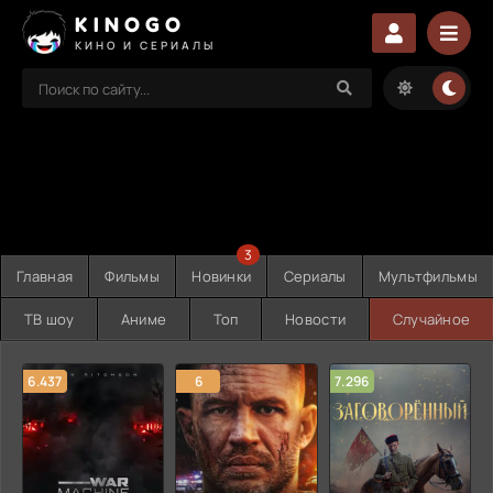
KINOGO
КИНО И СЕРИАЛЫ
3
Главная
Фильмы
Новинки
Сериалы
Мультфильмы
ТВ шоу
Аниме
Топ
Новости
Случайное
6.437
6
7.296