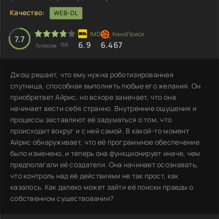
Качество:
WEB-DL
7.7
6.9
6.467
150
Голосов:
Джош решает, что ему нужна роботизированная
спутница, способная выполнять любые его желания. Он
приобретает Айрис, но вскоре замечает, что она
начинает вести себя странно. Внутренние ощущения и
процессы заставляют её задуматься о том, что
происходит вокруг и с ней самой. В какой-то момент
Айрис обнаруживает, что её программное обеспечение
было изменено, и теперь она функционирует иначе, чем
предполагали её создатели. Она начинает осознавать,
что контроль над её действиями не так прост, как
казалось. Как далеко может зайти её поиски правды о
собственном существовании?