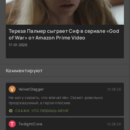
Тереза Палмер сыграет Сиф в сериале «God
of War» от Amazon Prime Video
17-01-2026
Комментируют
V
VelvetDagger
10.08.26
Не могу сказать, что впечатлён. Сюжет довольно
предсказуемый, а герои плоские.
СКАЖИ, ЧТО ЛЮБИШЬ МЕНЯ
T
TwilightCore
10.08.26