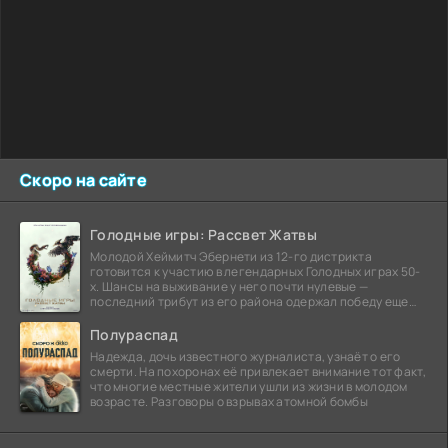
Скоро на сайте
Голодные игры: Рассвет Жатвы
Молодой Хеймитч Эбернети из 12-го дистрикта
готовится к участию в легендарных Голодных играх 50-
х. Шансы на выживание у него почти нулевые —
последний трибут из его района одержал победу еще
сорок
Полураспад
Надежда, дочь известного журналиста, узнаёт о его
смерти. На похоронах её привлекает внимание тот факт,
что многие местные жители ушли из жизни в молодом
возрасте. Разговоры о взрывах атомной бомбы