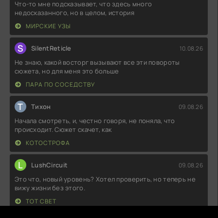
Что-то мне подсказывает, что здесь много
недосказанного, но в целом, история
МИРСКИЕ УЗЫ
S
SilentReticle
10.08.26
Не знаю, какой восторг вызывают все эти повороты
сюжета, но для меня это больше
ПАРА ПО СОСЕДСТВУ
Т
Тихон
09.08.26
Начала смотреть, и, честно говоря, не поняла, что
происходит. Сюжет скачет, как
КОТОСТРОФА
L
LushCircuit
09.08.26
Это что, новый уровень? Хотел проверить, но теперь не
вижу жизни без этого.
ТОТ СВЕТ