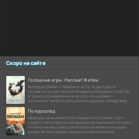
Скоро на сайте
Голодные игры: Рассвет Жатвы
Молодой Хеймитч Эбернети из 12-го дистрикта
готовится к участию в легендарных Голодных играх 50-
х. Шансы на выживание у него почти нулевые —
последний трибут из его района одержал победу еще
сорок
Полураспад
Надежда, дочь известного журналиста, узнаёт о его
смерти. На похоронах её привлекает внимание тот факт,
что многие местные жители ушли из жизни в молодом
возрасте. Разговоры о взрывах атомной бомбы