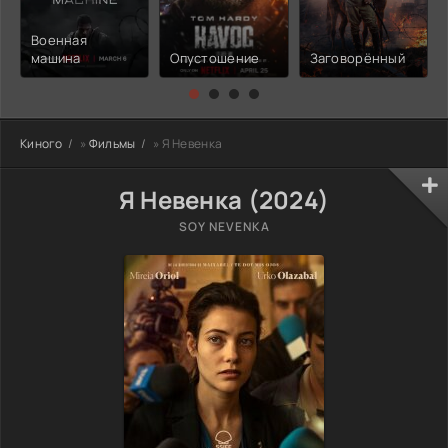
Военная
машина
Опустошение
Заговорённый
Киного
»
Фильмы
» Я Невенка
Я Невенка (2024)
SOY NEVENKA