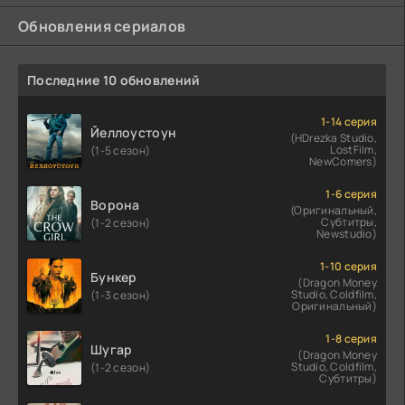
Обновления сериалов
Последние 10 обновлений
1-14 серия
Йеллоустоун
(HDrezka Studio,
LostFilm,
(1-5 сезон)
NewComers)
1-6 серия
Ворона
(Оригинальный,
Субтитры,
(1-2 сезон)
Newstudio)
1-10 серия
Бункер
(Dragon Money
Studio, Coldfilm,
(1-3 сезон)
Оригинальный)
1-8 серия
Шугар
(Dragon Money
Studio, Coldfilm,
(1-2 сезон)
Субтитры)