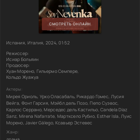
СМОТРЕТЬ ОНЛАЙН
Испания, Италия, 2024, 01:52
Режиссер:
Исиар Больяин
Продюсер:
Хуан Морено, Гильермо Семпере,
Кольдо Жуажуа
Актеры:
Мирея Ориоль, Урко Оласабаль, Рикардо Гомес, Лусия
Вейга, Фонт Гарсия, Мэйбл дель Позо, Пепо Суэвос,
Карлос Серрано, Мерседес дель Кастильо, Candela Díaz
Sanz, Mirena Nafarrate, Мартксело Рубио, Esther Isla, Луис
Морено, Javier Gálego, Ксавьер Эстевес
Жанр:
драма