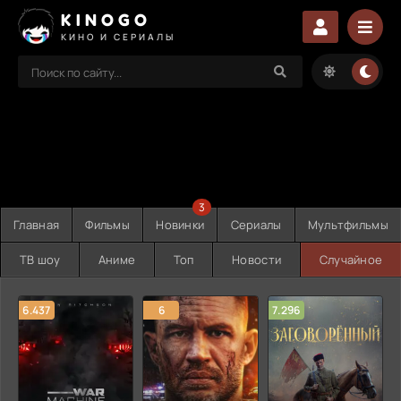
KINOGO
КИНО И СЕРИАЛЫ
3
Главная
Фильмы
Новинки
Сериалы
Мультфильмы
ТВ шоу
Аниме
Топ
Новости
Случайное
6.437
6
7.296