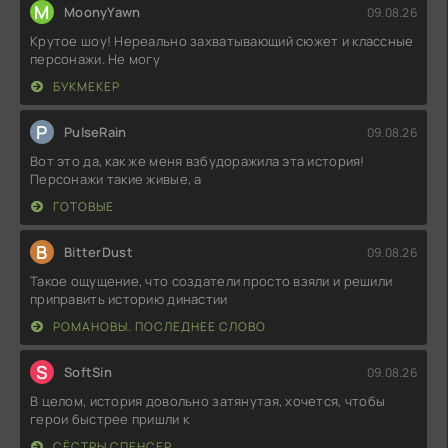
M
MoonyYawn
09.08.26
Крутое шоу! Нереально захватывающий сюжет и классные
персонажи. Не могу
БУКМЕКЕР
P
PulseRain
09.08.26
Вот это да, как же меня взбудоражила эта история!
Персонажи такие живые, а
ГОТОВЫЕ
B
BitterDust
09.08.26
Такое ощущение, что создатели просто взяли и решили
приправить историю династии
РОМАНОВЫ. ПОСЛЕДНЕЕ СЛОВО
S
SoftSin
09.08.26
В целом, история довольно затянутая, хочется, чтобы
герои быстрее пришли к
СЁСТРЫ СПЕНСЕР