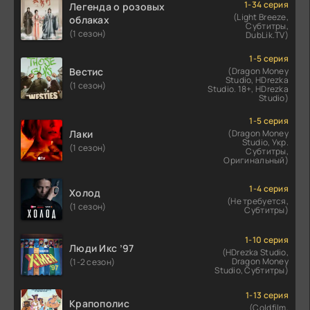
1-34 серия
Легенда о розовых
(Light Breeze,
облаках
Субтитры,
(1 сезон)
DubLik.TV)
1-5 серия
Вестис
(Dragon Money
Studio, HDrezka
(1 сезон)
Studio. 18+, HDrezka
Studio)
1-5 серия
Лаки
(Dragon Money
Studio, Укр.
(1 сезон)
Субтитры,
Оригинальный)
1-4 серия
Холод
(Не требуется,
(1 сезон)
Субтитры)
1-10 серия
Люди Икс ’97
(HDrezka Studio,
Dragon Money
(1-2 сезон)
Studio, Субтитры)
1-13 серия
Крапополис
(Coldfilm,