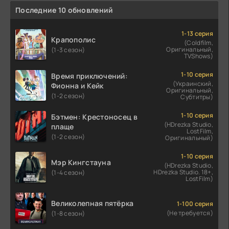
Последние 10 обновлений
1-13 серия
Крапополис
(Coldfilm,
Оригинальный,
(1-3 сезон)
TVShows)
1-10 серия
Время приключений:
(Украинский,
Фионна и Кейк
Оригинальный,
(1-2 сезон)
Субтитры)
1-10 серия
Бэтмен: Крестоносец в
(HDrezka Studio,
плаще
LostFilm,
(1-2 сезон)
Оригинальный)
1-10 серия
Мэр Кингстауна
(HDrezka Studio,
HDrezka Studio. 18+,
(1-4 сезон)
LostFilm)
Великолепная пятёрка
1-100 серия
(Не требуется)
(1-8 сезон)