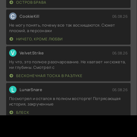
ОСТРОВ БРАВА
C
CookieKill
06.08.26
Не могу понять, почему все так восхищаются. Сюжет
плоский, а персонажи
НИЧЕГО, КРОМЕ ЛЮБВИ
V
VelvetStrike
06.08.26
Ну что, это полное разочарование. Не хватает ни сюжета,
ни глубины. Смотрел с
БЕСКОНЕЧНАЯ ТОСКА В РАЗЛУКЕ
L
LunarSnare
06.08.26
Посмотрел и остался в полном восторге! Потрясающая
история, закрученные
БЛЕСК
O
Orbita
06.08.26
Как же классно было погрузиться в этот мир! Я просто в