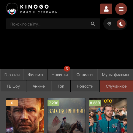
KINOGO
КИНО И СЕРИАЛЫ
3
Главная
Фильмы
Новинки
Сериалы
Мультфильмы
ТВ шоу
Аниме
Топ
Новости
Случайное
6
7.296
8.889