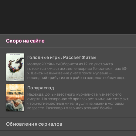
Скоро на сайте
Голодные игры: Рассвет Жатвы
Молодой Хеймитч Эбернети из 12-го дистрикта
готовится к участию в легендарных Голодных играх 50-
х. Шансы на выживание у него почти нулевые —
последний трибут из его района одержал победу еще
сорок
Полураспад
Надежда, дочь известного журналиста, узнаёт о его
смерти. На похоронах её привлекает внимание тот факт,
что многие местные жители ушли из жизни в молодом
возрасте. Разговоры о взрывах атомной бомбы
Обновления сериалов