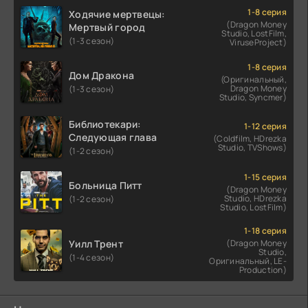
1-8 серия
Ходячие мертвецы:
(Dragon Money
Мертвый город
Studio, LostFilm,
(1-3 сезон)
ViruseProject)
1-8 серия
Дом Дракона
(Оригинальный,
Dragon Money
(1-3 сезон)
Studio, Syncmer)
Библиотекари:
1-12 серия
Следующая глава
(Coldfilm, HDrezka
Studio, TVShows)
(1-2 сезон)
1-15 серия
Больница Питт
(Dragon Money
Studio, HDrezka
(1-2 сезон)
Studio, LostFilm)
1-18 серия
Уилл Трент
(Dragon Money
Studio,
(1-4 сезон)
Оригинальный, LE-
Production)