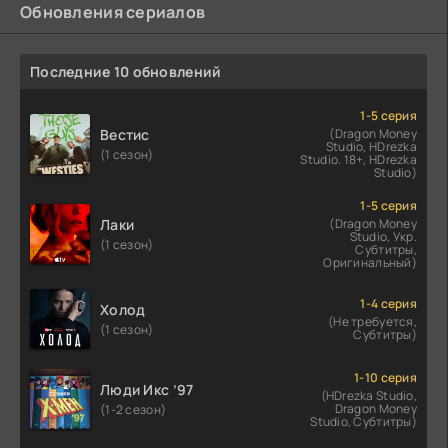
Обновления сериалов
Последние 10 обновлений
1-5 серия
Вестис
(Dragon Money
Studio, HDrezka
(1 сезон)
Studio. 18+, HDrezka
Studio)
1-5 серия
Лаки
(Dragon Money
Studio, Укр.
(1 сезон)
Субтитры,
Оригинальный)
1-4 серия
Холод
(Не требуется,
(1 сезон)
Субтитры)
1-10 серия
Люди Икс ’97
(HDrezka Studio,
Dragon Money
(1-2 сезон)
Studio, Субтитры)