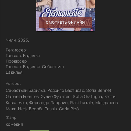
СМОТРЕТЬ ОНЛАЙН
Чили, 2023,
Режиссер:
Гонсало Бадилья
Продюсер:
Гонсало Бадилья, Себастьян
Бадилья
Актеры:
Себастьян Бадилья, Родриго Бастидас, Sofía Bennet,
Gabriela Fuentes, Хулио Фуэнтес, Sofía Graffigna, Кэтти
Ковалечко, Фернандо Ларраин, Iñaki Larraín, Магдалена
Макс-Неф, Begoña Pessis, Carla Picó
Жанр:
комедия