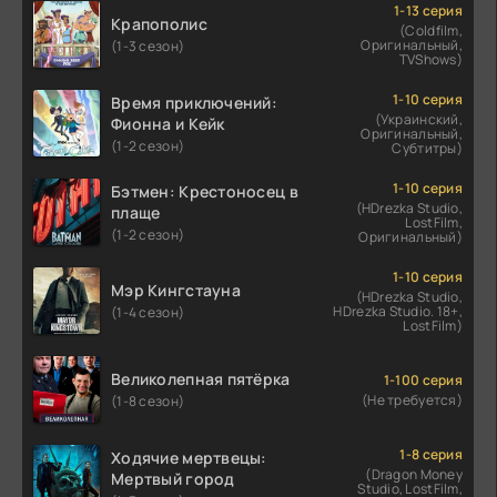
1-13 серия
Крапополис
(Coldfilm,
Оригинальный,
(1-3 сезон)
TVShows)
1-10 серия
Время приключений:
(Украинский,
Фионна и Кейк
Оригинальный,
(1-2 сезон)
Субтитры)
1-10 серия
Бэтмен: Крестоносец в
(HDrezka Studio,
плаще
LostFilm,
(1-2 сезон)
Оригинальный)
1-10 серия
Мэр Кингстауна
(HDrezka Studio,
HDrezka Studio. 18+,
(1-4 сезон)
LostFilm)
Великолепная пятёрка
1-100 серия
(Не требуется)
(1-8 сезон)
1-8 серия
Ходячие мертвецы:
(Dragon Money
Мертвый город
Studio, LostFilm,