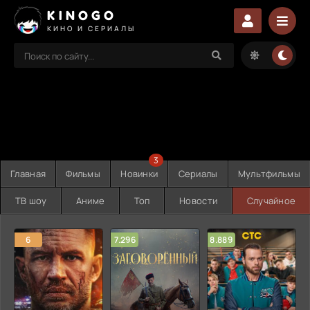
KINOGO
КИНО И СЕРИАЛЫ
3
Главная
Фильмы
Новинки
Сериалы
Мультфильмы
ТВ шоу
Аниме
Топ
Новости
Случайное
6
7.296
8.889