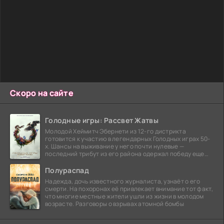
Скоро на сайте
Голодные игры: Рассвет Жатвы
Молодой Хеймитч Эбернети из 12-го дистрикта
готовится к участию в легендарных Голодных играх 50-
х. Шансы на выживание у него почти нулевые —
последний трибут из его района одержал победу еще
сорок
Полураспад
Надежда, дочь известного журналиста, узнаёт о его
смерти. На похоронах её привлекает внимание тот факт,
что многие местные жители ушли из жизни в молодом
возрасте. Разговоры о взрывах атомной бомбы