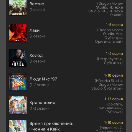
Вестис
(Dragon Money
Studio, HDrezka
(1 сезон)
Studio. 18+, HDrezka
Studio)
1-5 серия
Лаки
(Dragon Money
Studio, Укр.
(1 сезон)
Субтитры,
Оригинальный)
1-4 серия
Холод
(Не требуется,
(1 сезон)
Субтитры)
1-10 серия
Люди Икс ’97
(HDrezka Studio,
Dragon Money
(1-2 сезон)
Studio, Субтитры)
1-13 серия
Крапополис
(Coldfilm,
Оригинальный,
(1-3 сезон)
TVShows)
1-10 серия
Время приключений:
(Украинский,
Фионна и Кейк
Оригинальный,