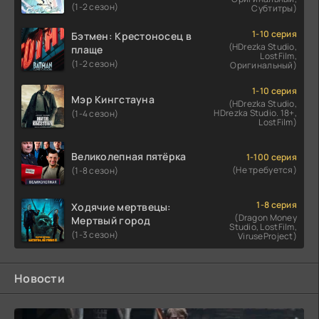
(1-2 сезон)
Субтитры)
1-10 серия
Бэтмен: Крестоносец в
(HDrezka Studio,
плаще
LostFilm,
(1-2 сезон)
Оригинальный)
1-10 серия
Мэр Кингстауна
(HDrezka Studio,
HDrezka Studio. 18+,
(1-4 сезон)
LostFilm)
Великолепная пятёрка
1-100 серия
(Не требуется)
(1-8 сезон)
1-8 серия
Ходячие мертвецы:
(Dragon Money
Мертвый город
Studio, LostFilm,
(1-3 сезон)
ViruseProject)
Новости