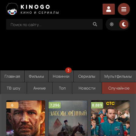
KINOGO
КИНО И СЕРИАЛЫ
3
Главная
Фильмы
Новинки
Сериалы
Мультфильмы
ТВ шоу
Аниме
Топ
Новости
Случайное
6
7.296
8.889