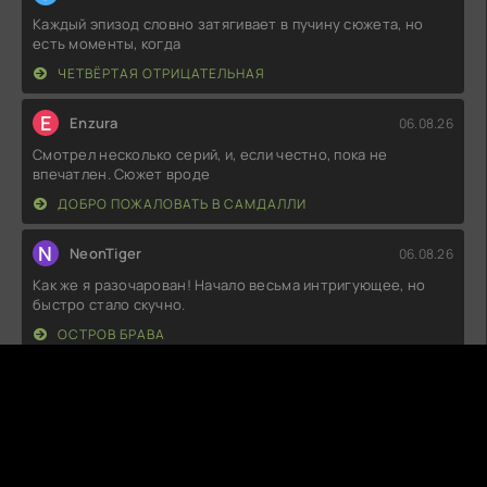
Каждый эпизод словно затягивает в пучину сюжета, но
есть моменты, когда
ЧЕТВЁРТАЯ ОТРИЦАТЕЛЬНАЯ
E
Enzura
06.08.26
Смотрел несколько серий, и, если честно, пока не
впечатлен. Сюжет вроде
ДОБРО ПОЖАЛОВАТЬ В САМДАЛЛИ
N
NeonTiger
06.08.26
Как же я разочарован! Начало весьма интригующее, но
быстро стало скучно.
ОСТРОВ БРАВА
C
CookieKill
06.08.26
Не могу понять, почему все так восхищаются. Сюжет
плоский, а персонажи
НИЧЕГО, КРОМЕ ЛЮБВИ