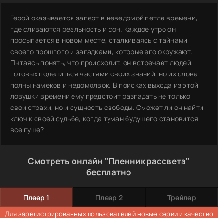
Герой оказывается заперт в неведомой петле времени,
где сливаются реальность и сон. Каждое утро он
просыпается в новом месте, сталкиваясь с тайнами
своего прошлого и загадками, которые его окружают.
Пытаясь понять, что происходит, он встречает людей,
готовых поделиться частями своих знаний, но их слова
полны намеков и недомолвок. В поисках выхода из этой
ловушки времени ему предстоит разгадать не только
свои страхи, но и сущность свободы. Сможет ли он найти
ключ к своей судьбе, когда туман будущего становится
все гуще?
Смотреть онлайн "Пленник рассвета"
бесплатно
Плеер 1
Плеер 2
Трейлер
Для зарегистрированных пользователей новые серии и качество