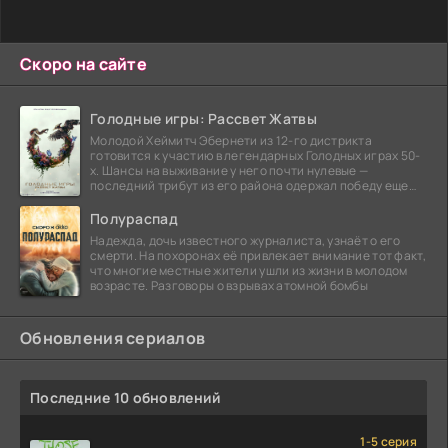
Скоро на сайте
Голодные игры: Рассвет Жатвы
Молодой Хеймитч Эбернети из 12-го дистрикта
готовится к участию в легендарных Голодных играх 50-
х. Шансы на выживание у него почти нулевые —
последний трибут из его района одержал победу еще
сорок
Полураспад
Надежда, дочь известного журналиста, узнаёт о его
смерти. На похоронах её привлекает внимание тот факт,
что многие местные жители ушли из жизни в молодом
возрасте. Разговоры о взрывах атомной бомбы
Обновления сериалов
Последние 10 обновлений
1-5 серия