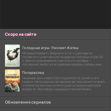
Скоро на сайте
Голодные игры: Рассвет Жатвы
Молодой Хеймитч Эбернети из 12-го дистрикта
готовится к участию в легендарных Голодных играх 50-
х. Шансы на выживание у него почти нулевые —
последний трибут из его района одержал победу еще
сорок
Полураспад
Надежда, дочь известного журналиста, узнаёт о его
смерти. На похоронах её привлекает внимание тот факт,
что многие местные жители ушли из жизни в молодом
возрасте. Разговоры о взрывах атомной бомбы
Обновления сериалов