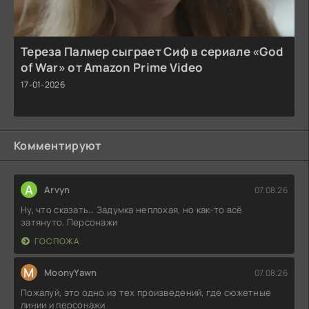
Тереза Палмер сыграет Сиф в сериале «God
of War» от Amazon Prime Video
17-01-2026
Комментируют
A
Arvyn
07.08.26
Ну, что сказать… Задумка неплохая, но как-то всё
затянуто. Персонажи
ГОСПОЖА
M
MoonyYawn
07.08.26
Пожалуй, это одно из тех произведений, где сюжетные
линии и персонажи