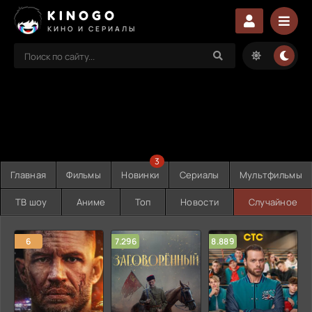
KINOGO
КИНО И СЕРИАЛЫ
3
Главная
Фильмы
Новинки
Сериалы
Мультфильмы
ТВ шоу
Аниме
Топ
Новости
Случайное
6
7.296
8.889