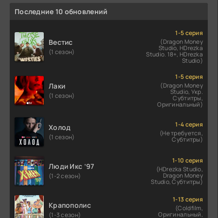
Последние 10 обновлений
1-5 серия
Вестис
(Dragon Money
Studio, HDrezka
(1 сезон)
Studio. 18+, HDrezka
Studio)
1-5 серия
Лаки
(Dragon Money
Studio, Укр.
(1 сезон)
Субтитры,
Оригинальный)
1-4 серия
Холод
(Не требуется,
(1 сезон)
Субтитры)
1-10 серия
Люди Икс ’97
(HDrezka Studio,
Dragon Money
(1-2 сезон)
Studio, Субтитры)
1-13 серия
Крапополис
(Coldfilm,
Оригинальный,
(1-3 сезон)