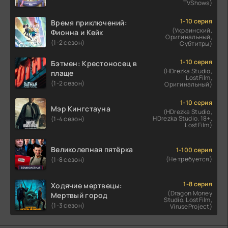
TVShows)
1-10 серия
Время приключений:
(Украинский,
Фионна и Кейк
Оригинальный,
(1-2 сезон)
Субтитры)
1-10 серия
Бэтмен: Крестоносец в
(HDrezka Studio,
плаще
LostFilm,
(1-2 сезон)
Оригинальный)
1-10 серия
Мэр Кингстауна
(HDrezka Studio,
HDrezka Studio. 18+,
(1-4 сезон)
LostFilm)
Великолепная пятёрка
1-100 серия
(Не требуется)
(1-8 сезон)
1-8 серия
Ходячие мертвецы:
(Dragon Money
Мертвый город
Studio, LostFilm,
(1-3 сезон)
ViruseProject)