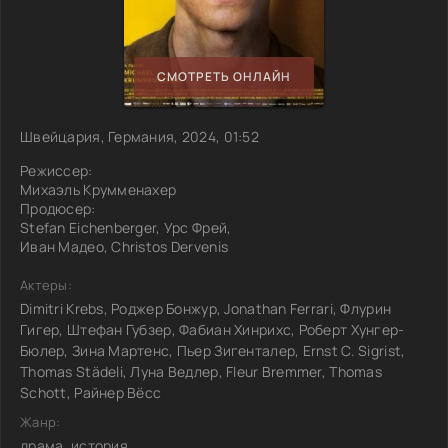
СМОТРЕТЬ ОНЛАЙН
Швейцария, Германия, 2024, 01:52
Режиссер:
Михаэль Крумменахер
Продюсер:
Stefan Eichenberger, Урс Фрей,
Иван Мадео, Christos Dervenis
Актеры:
Dimitri Krebs, Роджер Бонжур, Jonathan Ferrari, Флурин
Гигер, Штефан Губзер, Фабиан Хинрихс, Роберт Хунгер-
Бюлер, Зина Мартенс, Пьер Зигенталер, Ernst C. Sigrist,
Thomas Städeli, Луна Ведлер, Fleur Bremmer, Thomas
Schott, Райнер Вёсс
Жанр:
драма, история