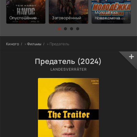
Молодёжка:
Опустошение
Заговорённый
Новая смена
Киного
»
Фильмы
» Предатель
Предатель (2024)
LANDESVERRÄTER