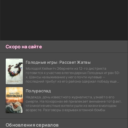
Скоро на сайте
Голодные игры: Рассвет Жатвы
Молодой Хеймитч Эбернети из 12-го дистрикта
готовится к участию в легендарных Голодных играх 50-
х. Шансы на выживание у него почти нулевые —
последний трибут из его района одержал победу еще
сорок
Полураспад
Надежда, дочь известного журналиста, узнаёт о его
смерти. На похоронах её привлекает внимание тот факт,
что многие местные жители ушли из жизни в молодом
возрасте. Разговоры о взрывах атомной бомбы
Обновления сериалов