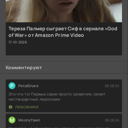
Тереза Палмер сыграет Сиф в сериале «God
of War» от Amazon Prime Video
17-01-2026
Комментируют
P
PetalSnare
08.08.26
Это что-то! Первые серии просто захватили, сюжет
нестандартный, персонажи
ЛЮБОВНИКИ
M
MoonyYawn
08.08.26