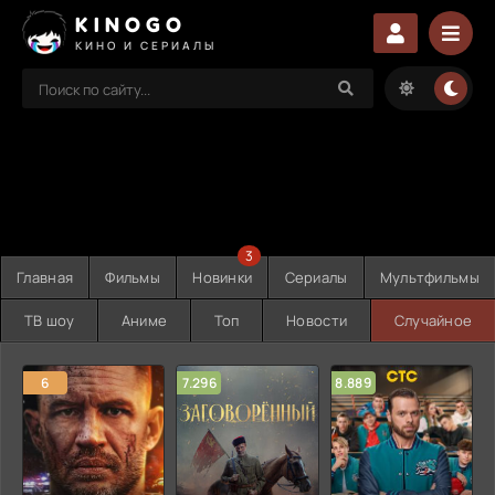
KINOGO
КИНО И СЕРИАЛЫ
3
Главная
Фильмы
Новинки
Сериалы
Мультфильмы
ТВ шоу
Аниме
Топ
Новости
Случайное
6
7.296
8.889