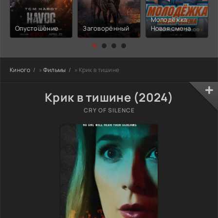
Молодёжка:
Опустошение
Заговорённый
Новая смена
Киного
»
Фильмы
» Крик в тишине
Крик в тишине (2024)
CRY OF SILENCE