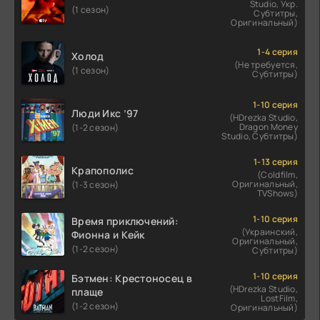
Studio, Укр.
(1 сезон)
Субтитры,
Оригинальный)
1-4 серия
Холод
(Не требуется,
(1 сезон)
Субтитры)
1-10 серия
Люди Икс ’97
(HDrezka Studio,
Dragon Money
(1-2 сезон)
Studio, Субтитры)
1-13 серия
Крапополис
(Coldfilm,
Оригинальный,
(1-3 сезон)
TVShows)
1-10 серия
Время приключений:
(Украинский,
Фионна и Кейк
Оригинальный,
(1-2 сезон)
Субтитры)
1-10 серия
Бэтмен: Крестоносец в
(HDrezka Studio,
плаще
LostFilm,
(1-2 сезон)
Оригинальный)