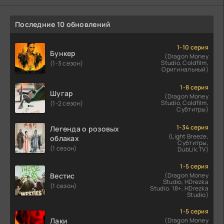
Последние 10 обновлений
1-10 серия
Бункер
(Dragon Money
Studio, Coldfilm,
(1-3 сезон)
Оригинальный)
1-8 серия
Шугар
(Dragon Money
Studio, Coldfilm,
(1-2 сезон)
Субтитры)
1-34 серия
Легенда о розовых
(Light Breeze,
облаках
Субтитры,
(1 сезон)
DubLik.TV)
1-5 серия
Вестис
(Dragon Money
Studio, HDrezka
(1 сезон)
Studio. 18+, HDrezka
Studio)
1-5 серия
Лаки
(Dragon Money