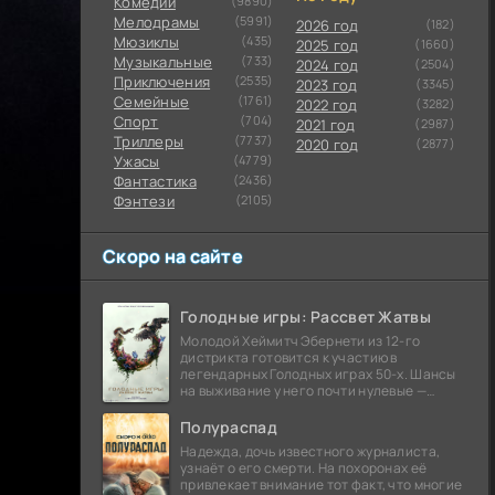
Комедии
(9890)
Мелодрамы
(5991)
2026 год
(182)
Мюзиклы
(435)
2025 год
(1660)
Музыкальные
(733)
2024 год
(2504)
Приключения
(2535)
2023 год
(3345)
Семейные
(1761)
2022 год
(3282)
Cпорт
(704)
2021 год
(2987)
Триллеры
(7737)
2020 год
(2877)
Ужасы
(4779)
Фантастика
(2436)
Фэнтези
(2105)
Скоро на сайте
Голодные игры: Рассвет Жатвы
Молодой Хеймитч Эбернети из 12-го
дистрикта готовится к участию в
легендарных Голодных играх 50-х. Шансы
на выживание у него почти нулевые —
последний трибут из его района одержал
победу еще сорок
Полураспад
Надежда, дочь известного журналиста,
узнаёт о его смерти. На похоронах её
привлекает внимание тот факт, что многие