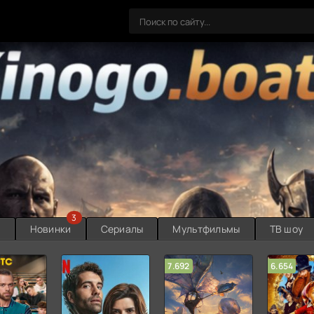
3
ы
Новинки
Сериалы
Мультфильмы
ТВ шоу
7.692
6.654