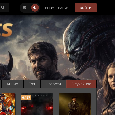
РЕГИСТРАЦИЯ
ВОЙТИ
Аниме
Топ
Новости
Случайное
6.437
7.187