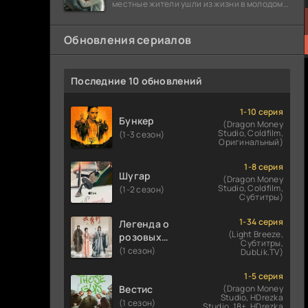
местные жители ушли из жизни в молодом
возрасте. Разговоры о взрывах атомной
бомбы
Обновления сериалов
Последние 10 обновлений
1-10 серия
Бункер
(Dragon Money
Studio, Coldfilm,
(1-3 сезон)
Оригинальный)
1-8 серия
Шугар
(Dragon Money
Studio, Coldfilm,
(1-2 сезон)
Субтитры)
1-34 серия
Легенда о
(Light Breeze,
розовых
Субтитры,
облаках
(1 сезон)
DubLik.TV)
1-5 серия
Вестис
(Dragon Money
Studio, HDrezka
(1 сезон)
Studio. 18+, HDrezka