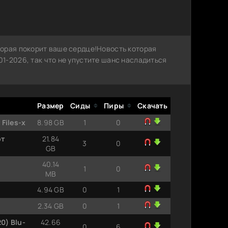
орая покорит ваше сердце!Новость которая
1-2026, так что не упустите шанс насладиться
Размер
Сиды
Пиры
Скачать
Files-x
8.98 GB
1
0
от
21.84
3
0
GB
40.14
1
0
MB
4.94 GB
0
1
2.34 GB
0
1
0) Blu-
42.66
0
6