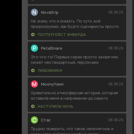
N
NovaDrip
08.08.26
Не знаю, что и сказать. По сути, всё
предсказуемо, как будто сценаристы просто
ПОЛТЕРГЕЙСТ ЭНФИЛДА
P
PetalSnare
08.08.26
Это что-то! Первые серии просто захватили,
сюжет нестандартный, персонажи
ЛЮБОВНИКИ
M
MoonyYawn
08.08.26
Удивительно атмосферная история, которая
оставила меня в напряжении до самого
НАСТУПИЛА НОЧЬ
С
Стас
08.08.26
Трудно поверить, что такое непонятное и
затянутое действие вообще стало