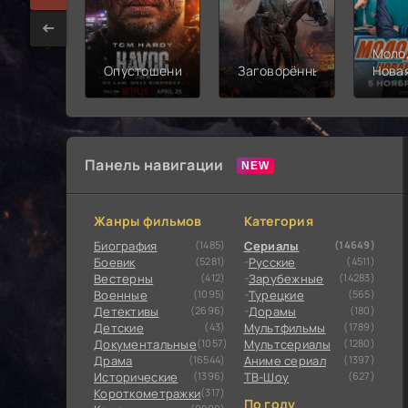
Моло
Опустошение
Заговорённый
Нова
смен
Панель навигации
Жанры фильмов
Категория
Биография
(1485)
Сериалы
(14649)
Боевик
(5281)
Русские
(4511)
Вестерны
(412)
Зарубежные
(14283)
Военные
(1095)
Турецкие
(565)
Детективы
(2696)
Дорамы
(180)
Детские
(43)
Мультфильмы
(1789)
Документальные
(1057)
Мультсериалы
(1280)
Драма
(16544)
Аниме сериал
(1397)
Исторические
(1396)
ТВ-Шоу
(627)
Короткометражки
(317)
По году