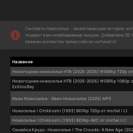
Смотреть Новоселье – захватывающая история, кот
подарит вам незабываемые эмоции. Добавлено 30-0
свежим контентом прямо сейчас на Киного!
Название
Новогоднее новоселье НТВ [2025-2026) WEBRip 720p от 
Новогоднее новоселье НТВ (2025-2026) WEBRip 1080p 
ExKinoRay
Иван Новоселов - Иван Новоселов (2025) MP3
Новоселье / Ohikkoshi (1993) BDRip 720p от msltel | L1
Новоселье / Ohikkoshi (1993) BDRip-AVC от msltel | L1
Семейка Крудс: Новоселье / The Croods: A New Age (202