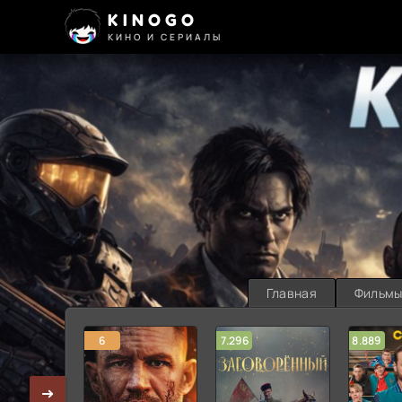
KINOGO
КИНО И СЕРИАЛЫ
Главная
Фильм
6
7.296
8.889