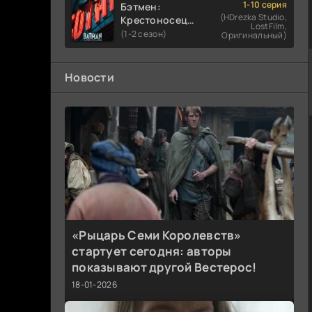
1-10 серия
Бэтмен:
(HDrezka Studio,
Крестоносец в
LostFilm,
плаще
(1-2 сезон)
Оригинальный)
Новости
«Рыцарь Семи Королевств»
стартует сегодня: авторы
показывают другой Вестерос!
18-01-2026