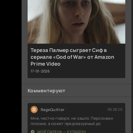
Тереза Палмер сыграет Сиф в
сериале «God of War» от Amazon
Prime Video
17-01-2026
Комментируют
R
RageQuitter
08.08.26
Мне, честно говоря, не зашло. Персонажи
плоские, а сюжет предсказуемый до
МОЙ ПАРЕНЬ — КУПИДОН