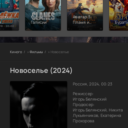
дёжка:
Кланы
Аватар 3:
я
Галисии
Пламя и
Бурат
а
пепел
Киного
»
Фильмы
» Новоселье
Новоселье (2024)
Россия, 2024, 00:23
Режиссер:
Игорь Белянский
Продюсер:
Игорь Белянский, Никита
Лукьянчиков, Екатерина
Прохорова