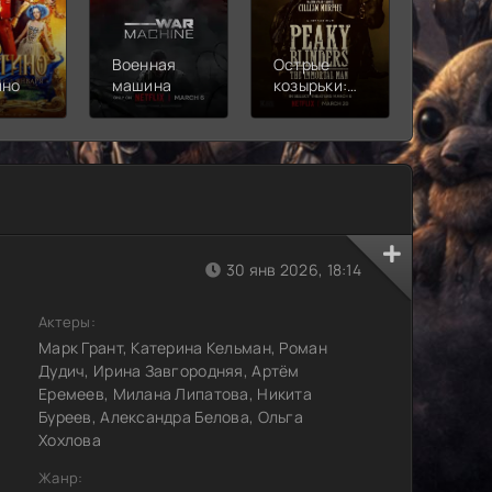
Военная
Острые
Чебура
ино
машина
козырьки:
2
Бессмертный
человек
30 янв 2026, 18:14
Актеры:
Марк Грант, Катерина Кельман, Роман
Дудич, Ирина Завгородняя, Артём
Еремеев, Милана Липатова, Никита
Буреев, Александра Белова, Ольга
Хохлова
Жанр: