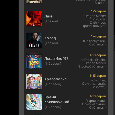
Studio)
1-5 серия
Лаки
(Dragon Money
Studio, Укр.
(1 сезон)
Субтитры,
Оригинальный)
1-4 серия
Холод
(Не требуется,
(1 сезон)
Субтитры)
1-10 серия
Люди Икс ’97
(HDrezka Studio,
Dragon Money
(1-2 сезон)
Studio, Субтитры)
1-13 серия
Крапополис
(Coldfilm,
Оригинальный,
(1-3 сезон)
TVShows)
1-10 серия
Время
(Украинский,
приключений:
Оригинальный,
Фионна и Кейк
(1-2 сезон)
Субтитры)