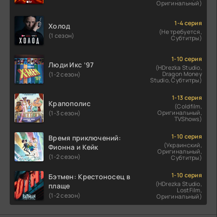
Оригинальный)
1-4 серия
Холод
(Не требуется,
(1 сезон)
Субтитры)
1-10 серия
Люди Икс ’97
(HDrezka Studio,
Dragon Money
(1-2 сезон)
Studio, Субтитры)
1-13 серия
Крапополис
(Coldfilm,
Оригинальный,
(1-3 сезон)
TVShows)
1-10 серия
Время приключений:
(Украинский,
Фионна и Кейк
Оригинальный,
(1-2 сезон)
Субтитры)
1-10 серия
Бэтмен: Крестоносец в
(HDrezka Studio,
плаще
LostFilm,
(1-2 сезон)
Оригинальный)