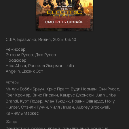
СМОТРЕТЬ ОНЛАЙН
США, Бразилия, Индия, 2025, 03:40
Режиссер:
Энтони Руссо, Джо Руссо
Продюсер:
Hiba Absar, Расселл Экерман, Julia
Angelin, Джэйк Ост
Актеры:
Милли Бобби Браун, Крис Пратт, Вуди Норман, Энн Руссо,
Грег Кромер, Винс Писани, Камрус Джонсон, Juan Uribe
Brandi, Курт Лодер, Алан Тьюдик, Рошни Эдвардс, Holly
Hunter, Стэнли Туччи, Уилл Лиман, Aubrey Brockwell,
Камилль Маркес
Жанр:
фантастика, боевик, драма, приключения, комедия