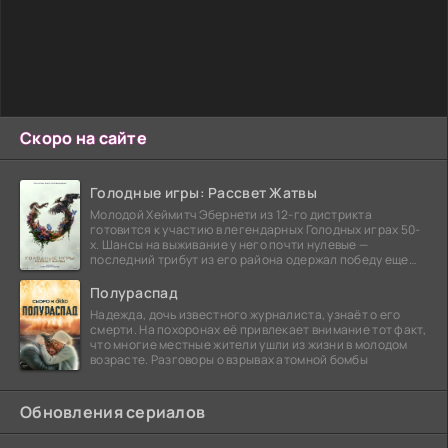
Скоро на сайте
Голодные игры: Рассвет Жатвы
Молодой Хеймитч Эбернети из 12-го дистрикта
готовится к участию в легендарных Голодных играх 50-
х. Шансы на выживание у него почти нулевые —
последний трибут из его района одержал победу еще
сорок
Полураспад
Надежда, дочь известного журналиста, узнаёт о его
смерти. На похоронах её привлекает внимание тот факт,
что многие местные жители ушли из жизни в молодом
возрасте. Разговоры о взрывах атомной бомбы
Обновления сериалов