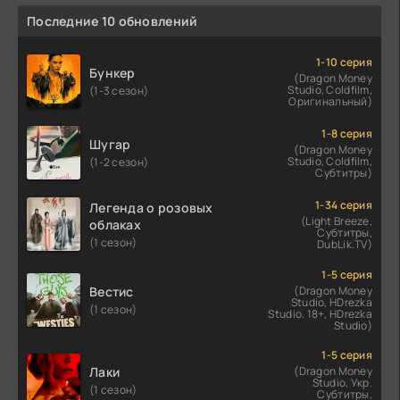
Последние 10 обновлений
1-10 серия
Бункер
(Dragon Money
Studio, Coldfilm,
(1-3 сезон)
Оригинальный)
1-8 серия
Шугар
(Dragon Money
Studio, Coldfilm,
(1-2 сезон)
Субтитры)
1-34 серия
Легенда о розовых
(Light Breeze,
облаках
Субтитры,
(1 сезон)
DubLik.TV)
1-5 серия
Вестис
(Dragon Money
Studio, HDrezka
(1 сезон)
Studio. 18+, HDrezka
Studio)
1-5 серия
Лаки
(Dragon Money
Studio, Укр.
(1 сезон)
Субтитры,