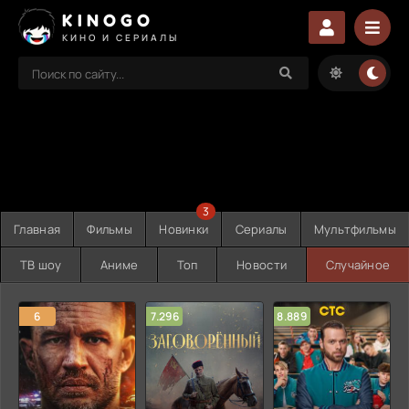
KINOGO
КИНО И СЕРИАЛЫ
3
Главная
Фильмы
Новинки
Сериалы
Мультфильмы
ТВ шоу
Аниме
Топ
Новости
Случайное
6
7.296
8.889