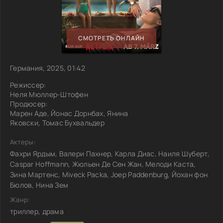
СМОТРЕТЬ ОНЛАЙН
Германия, 2025, 01:42
Режиссер:
Неля Мюллер-Штофен
Продюсер:
Марен Аде, Йонас Дорнбах, Янина
Яковски, Томас Бухвальдер
Актеры:
Фахри Ярдым, Валери Пахнер, Карла Диас, Наиля Шуберт,
Caspar Hoffmann, Жюльен Де Сен Жан, Мелоди Каста,
Зина Мартенс, Miveck Packa, Joep Paddenburg, Йохан фон
Бюлов, Нина Зем
Жанр:
триллер, драма