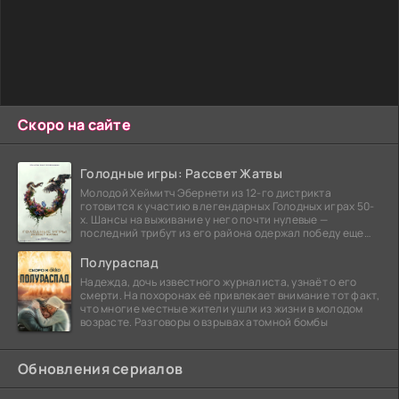
Скоро на сайте
Голодные игры: Рассвет Жатвы
Молодой Хеймитч Эбернети из 12-го дистрикта
готовится к участию в легендарных Голодных играх 50-
х. Шансы на выживание у него почти нулевые —
последний трибут из его района одержал победу еще
сорок
Полураспад
Надежда, дочь известного журналиста, узнаёт о его
смерти. На похоронах её привлекает внимание тот факт,
что многие местные жители ушли из жизни в молодом
возрасте. Разговоры о взрывах атомной бомбы
Обновления сериалов