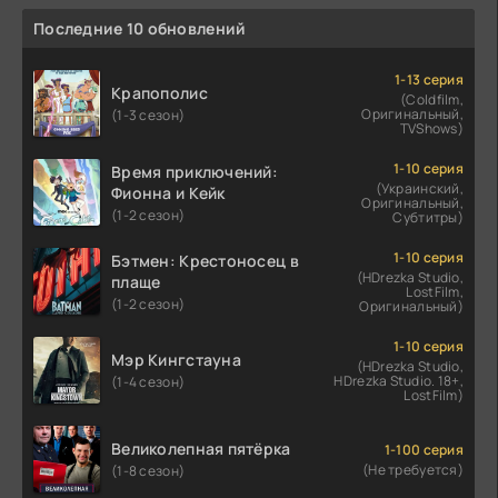
Последние 10 обновлений
1-13 серия
Крапополис
(Coldfilm,
Оригинальный,
(1-3 сезон)
TVShows)
1-10 серия
Время приключений:
(Украинский,
Фионна и Кейк
Оригинальный,
(1-2 сезон)
Субтитры)
1-10 серия
Бэтмен: Крестоносец в
(HDrezka Studio,
плаще
LostFilm,
(1-2 сезон)
Оригинальный)
1-10 серия
Мэр Кингстауна
(HDrezka Studio,
HDrezka Studio. 18+,
(1-4 сезон)
LostFilm)
Великолепная пятёрка
1-100 серия
(Не требуется)
(1-8 сезон)