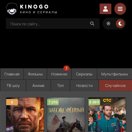
KINOGO
КИНО И СЕРИАЛЫ
3
Главная
Фильмы
Новинки
Сериалы
Мультфильмы
ТВ шоу
Аниме
Топ
Новости
Случайное
6
7.296
8.889