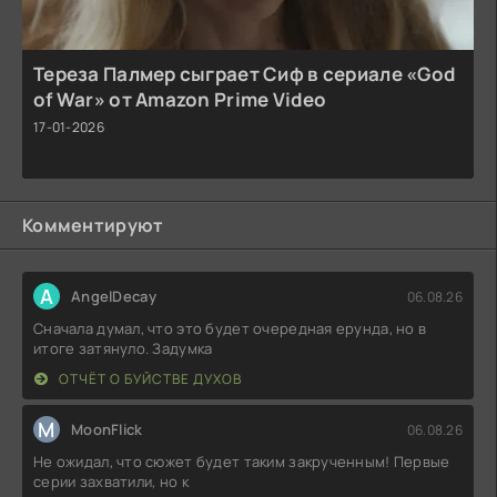
Тереза Палмер сыграет Сиф в сериале «God
of War» от Amazon Prime Video
17-01-2026
Комментируют
A
AngelDecay
06.08.26
Сначала думал, что это будет очередная ерунда, но в
итоге затянуло. Задумка
ОТЧЁТ О БУЙСТВЕ ДУХОВ
M
MoonFlick
06.08.26
Не ожидал, что сюжет будет таким закрученным! Первые
серии захватили, но к