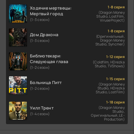
1-8 серия
Ходячие мертвецы:
(Dragon Money
Мертвый город
Studio, LostFilm,
(1-3 сезон)
ViruseProject)
1-8 серия
Дом Дракона
(Оригинальный,
Dragon Money
(1-3 сезон)
Studio, Syncmer)
Библиотекари:
1-12 серия
Следующая глава
(Coldfilm, HDrezka
Studio, TVShows)
(1-2 сезон)
1-15 серия
Больница Питт
(Dragon Money
Studio, HDrezka
(1-2 сезон)
Studio, LostFilm)
1-18 серия
Уилл Трент
(Dragon Money
Studio,
(1-4 сезон)
Оригинальный, LE-
Production)