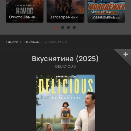
Молодёжка:
Опустошение
Заговорённый
Новая смена
Киного
»
Фильмы
» Вкуснятина
Вкуснятина (2025)
DELICIOUS