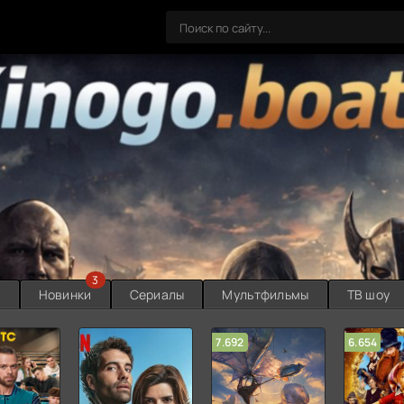
3
ы
Новинки
Сериалы
Мультфильмы
ТВ шоу
7.692
6.654