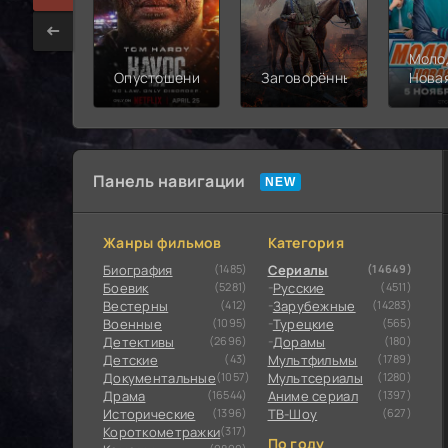
Моло
Опустошение
Заговорённый
Нова
смен
Панель навигации
Жанры фильмов
Категория
Биография
(1485)
Сериалы
(14649)
Боевик
(5281)
Русские
(4511)
Вестерны
(412)
Зарубежные
(14283)
Военные
(1095)
Турецкие
(565)
Детективы
(2696)
Дорамы
(180)
Детские
(43)
Мультфильмы
(1789)
Документальные
(1057)
Мультсериалы
(1280)
Драма
(16544)
Аниме сериал
(1397)
Исторические
(1396)
ТВ-Шоу
(627)
Короткометражки
(317)
По году