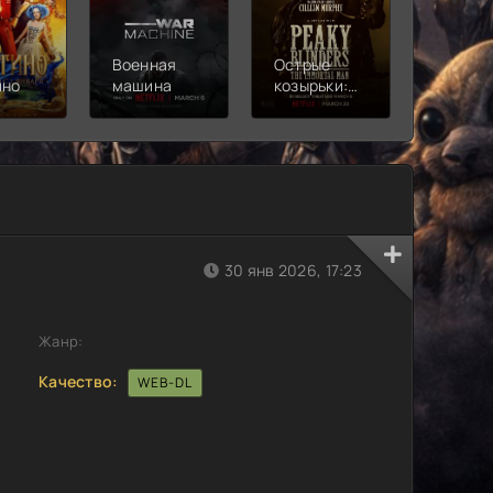
Военная
Острые
Чебура
ино
машина
козырьки:
2
Бессмертный
человек
30 янв 2026, 17:23
Жанр:
Качество:
WEB-DL