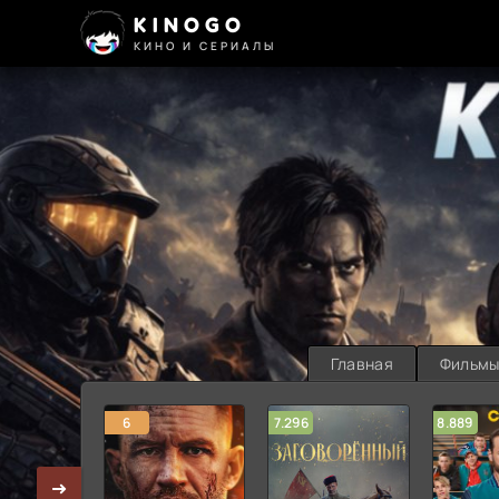
KINOGO
КИНО И СЕРИАЛЫ
Главная
Фильм
6
7.296
8.889