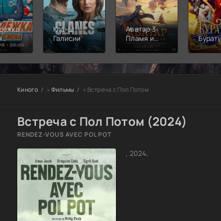
дёжка:
Кланы
Аватар 3:
я
Галисии
Пламя и
Бурат
а
пепел
Киного
»
Фильмы
» Встреча с Пол Потом
Встреча с Пол Потом (2024)
RENDEZ-VOUS AVEC POL POT
, 2024,