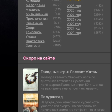
Комедии
(9890)
Мелодрамы
(5991)
2026 год
(182)
Мюзиклы
(435)
2025 год
(1660)
Музыкальные
(733)
2024 год
(2504)
Приключения
(2535)
2023 год
(3345)
Семейные
(1761)
2022 год
(3282)
Cпорт
(704)
2021 год
(2987)
Триллеры
(7737)
2020 год
(2877)
Ужасы
(4779)
Фантастика
(2436)
Фэнтези
(2105)
Скоро на сайте
Голодные игры: Рассвет Жатвы
Молодой Хеймитч Эбернети из 12-го
дистрикта готовится к участию в
легендарных Голодных играх 50-х. Шансы
на выживание у него почти нулевые —
последний трибут из его района одержал
победу еще сорок
Полураспад
Надежда, дочь известного журналиста,
узнаёт о его смерти. На похоронах её
привлекает внимание тот факт, что многие