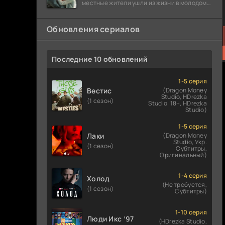
местные жители ушли из жизни в молодом
возрасте. Разговоры о взрывах атомной
бомбы
Обновления сериалов
Последние 10 обновлений
1-5 серия
Вестис
(Dragon Money
Studio, HDrezka
(1 сезон)
Studio. 18+, HDrezka
Studio)
1-5 серия
Лаки
(Dragon Money
Studio, Укр.
(1 сезон)
Субтитры,
Оригинальный)
1-4 серия
Холод
(Не требуется,
(1 сезон)
Субтитры)
1-10 серия
Люди Икс ’97
(HDrezka Studio,