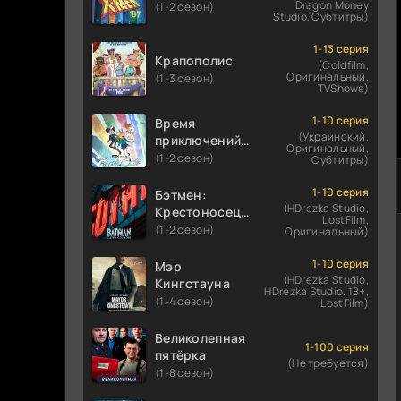
Dragon Money
(1-2 сезон)
Studio, Субтитры)
1-13 серия
Крапополис
(Coldfilm,
Оригинальный,
(1-3 сезон)
TVShows)
1-10 серия
Время
(Украинский,
приключений:
Оригинальный,
Фионна и Кейк
(1-2 сезон)
Субтитры)
1-10 серия
Бэтмен:
(HDrezka Studio,
Крестоносец в
LostFilm,
плаще
(1-2 сезон)
Оригинальный)
1-10 серия
Мэр
(HDrezka Studio,
Кингстауна
HDrezka Studio. 18+,
(1-4 сезон)
LostFilm)
Великолепная
1-100 серия
пятёрка
(Не требуется)
(1-8 сезон)