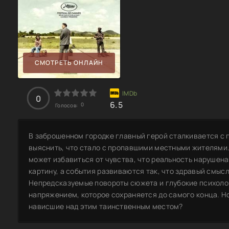
СМОТРЕТЬ ОНЛАЙН
0
6.5
0
Голосов:
В заброшенном городке главный герой сталкивается с 
выяснить, что стало с пропавшими местными жителями.
может избавиться от чувства, что реальность нарушен
картину, а события развиваются так, что здравый смыс
Непредсказуемые повороты сюжета и глубокие психол
напряжением, которое сохраняется до самого конца. Н
нависшие над этим таинственным местом?