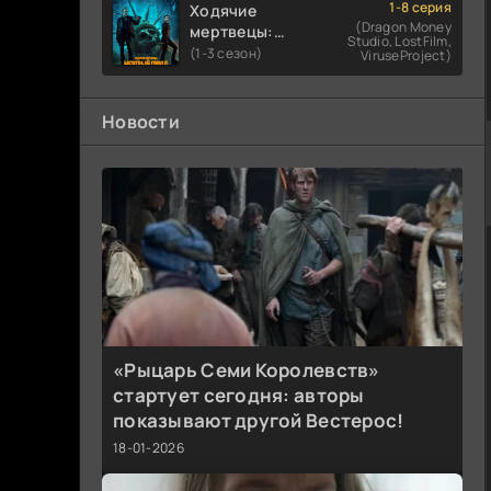
1-8 серия
Ходячие
(Dragon Money
мертвецы:
Studio, LostFilm,
Мертвый
(1-3 сезон)
ViruseProject)
город
Новости
«Рыцарь Семи Королевств»
стартует сегодня: авторы
показывают другой Вестерос!
18-01-2026