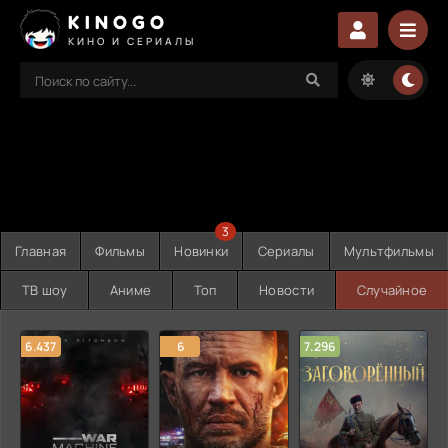
KINOGO
КИНО И СЕРИАЛЫ
3
Главная
Фильмы
Новинки
Сериалы
Мультфильмы
ТВ шоу
Аниме
Топ
Новости
Случайное
6.437
6
7.296