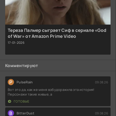
Тереза Палмер сыграет Сиф в сериале «God
of War» от Amazon Prime Video
17-01-2026
Комментируют
P
PulseRain
09.08.26
Вот это да, как же меня взбудоражила эта история!
Персонажи такие живые, а
ГОТОВЫЕ
B
BitterDust
09.08.26