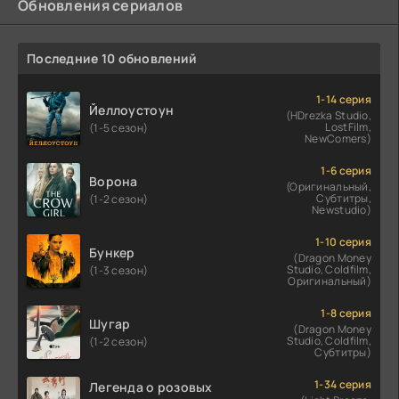
Обновления сериалов
Последние 10 обновлений
1-14 серия
Йеллоустоун
(HDrezka Studio,
LostFilm,
(1-5 сезон)
NewComers)
1-6 серия
Ворона
(Оригинальный,
Субтитры,
(1-2 сезон)
Newstudio)
1-10 серия
Бункер
(Dragon Money
Studio, Coldfilm,
(1-3 сезон)
Оригинальный)
1-8 серия
Шугар
(Dragon Money
Studio, Coldfilm,
(1-2 сезон)
Субтитры)
1-34 серия
Легенда о розовых