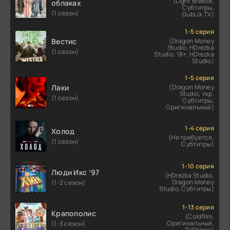
(Light Breeze,
облаках
Субтитры,
(1 сезон)
DubLik.TV)
1-5 серия
Вестис
(Dragon Money
Studio, HDrezka
(1 сезон)
Studio. 18+, HDrezka
Studio)
1-5 серия
Лаки
(Dragon Money
Studio, Укр.
(1 сезон)
Субтитры,
Оригинальный)
1-4 серия
Холод
(Не требуется,
(1 сезон)
Субтитры)
1-10 серия
Люди Икс ’97
(HDrezka Studio,
Dragon Money
(1-2 сезон)
Studio, Субтитры)
1-13 серия
Крапополис
(Coldfilm,
Оригинальный,
(1-3 сезон)
TVShows)