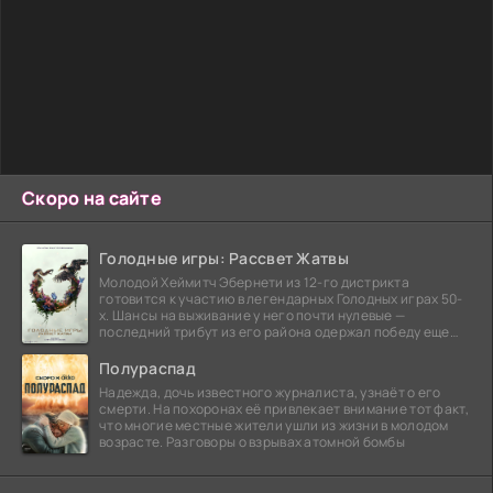
Скоро на сайте
Голодные игры: Рассвет Жатвы
Молодой Хеймитч Эбернети из 12-го дистрикта
готовится к участию в легендарных Голодных играх 50-
х. Шансы на выживание у него почти нулевые —
последний трибут из его района одержал победу еще
сорок
Полураспад
Надежда, дочь известного журналиста, узнаёт о его
смерти. На похоронах её привлекает внимание тот факт,
что многие местные жители ушли из жизни в молодом
возрасте. Разговоры о взрывах атомной бомбы