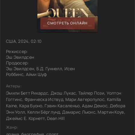
СМОТРЕТЬ ОНЛАЙН
США, 2024, 02:10
Режиссер:
Эш Эвилдсен
Продюсер:
Эш Эвилдсен, Б.Д. Гуннелл, Исен
Роббинс, Айми Шуф
Актеры:
Эмили Бетт Рикардс, Джош Лукас, Тайлер Пози, Уолтон
Гоггинс, Франческа Иствуд, Мари Авгеропулос, Kamilla
Kaine, Кара Буоно, Гэвин Касаленьо, Адам Демос, Дебора
Энн Уолл, Келли Бёрглунд, Дамарис Льюис, Мартин Коув,
Джеймс Е. Корнетт, Dean Hill
Жанр:
драма, биография, спорт