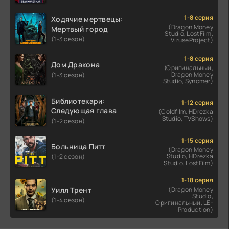
1-8 серия
Ходячие мертвецы:
(Dragon Money
Мертвый город
Studio, LostFilm,
(1-3 сезон)
ViruseProject)
1-8 серия
Дом Дракона
(Оригинальный,
Dragon Money
(1-3 сезон)
Studio, Syncmer)
Библиотекари:
1-12 серия
Следующая глава
(Coldfilm, HDrezka
Studio, TVShows)
(1-2 сезон)
1-15 серия
Больница Питт
(Dragon Money
Studio, HDrezka
(1-2 сезон)
Studio, LostFilm)
1-18 серия
Уилл Трент
(Dragon Money
Studio,
(1-4 сезон)
Оригинальный, LE-
Production)