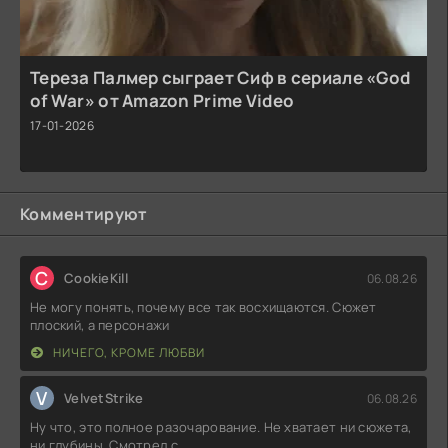
Тереза Палмер сыграет Сиф в сериале «God
of War» от Amazon Prime Video
17-01-2026
Комментируют
C
CookieKill
06.08.26
Не могу понять, почему все так восхищаются. Сюжет
плоский, а персонажи
НИЧЕГО, КРОМЕ ЛЮБВИ
V
VelvetStrike
06.08.26
Ну что, это полное разочарование. Не хватает ни сюжета,
ни глубины. Смотрел с