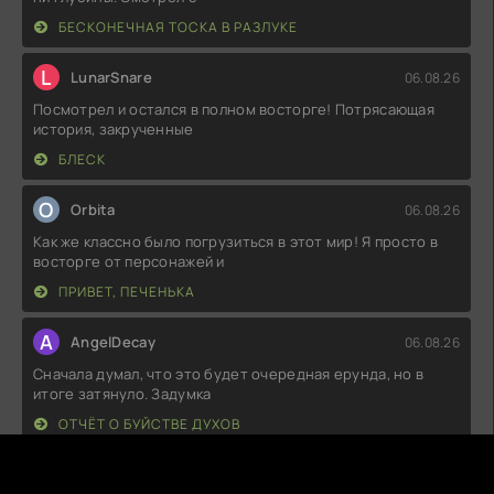
БЕСКОНЕЧНАЯ ТОСКА В РАЗЛУКЕ
L
LunarSnare
06.08.26
Посмотрел и остался в полном восторге! Потрясающая
история, закрученные
БЛЕСК
O
Orbita
06.08.26
Как же классно было погрузиться в этот мир! Я просто в
восторге от персонажей и
ПРИВЕТ, ПЕЧЕНЬКА
A
AngelDecay
06.08.26
Сначала думал, что это будет очередная ерунда, но в
итоге затянуло. Задумка
ОТЧЁТ О БУЙСТВЕ ДУХОВ
M
MoonFlick
06.08.26