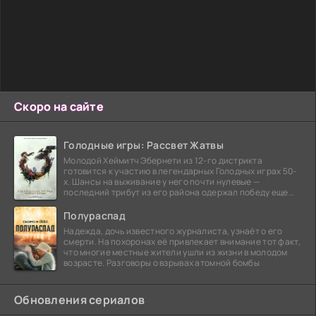
Скоро на сайте
Голодные игры: Рассвет Жатвы
Молодой Хеймитч Эбернети из 12-го дистрикта
готовится к участию в легендарных Голодных играх 50-
х. Шансы на выживание у него почти нулевые —
последний трибут из его района одержал победу еще
сорок
Полураспад
Надежда, дочь известного журналиста, узнаёт о его
смерти. На похоронах её привлекает внимание тот факт,
что многие местные жители ушли из жизни в молодом
возрасте. Разговоры о взрывах атомной бомбы
Обновления сериалов