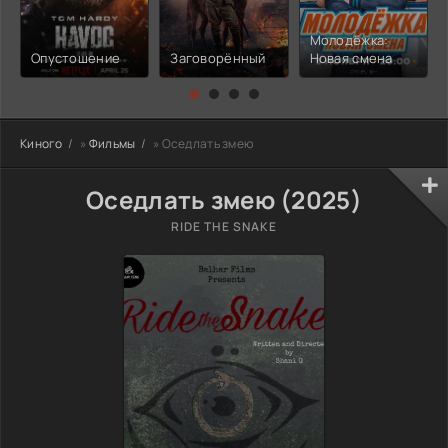
Молодёжка:
Опустошение
Заговорённый
Новая смена
Киного
»
Фильмы
» Оседлать змею
Оседлать змею (2025)
RIDE THE SNAKE