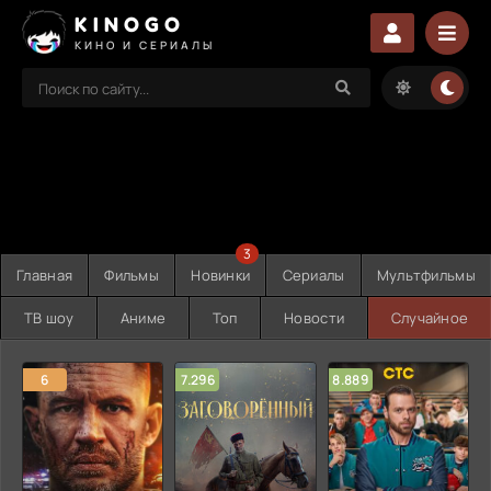
KINOGO
КИНО И СЕРИАЛЫ
3
Главная
Фильмы
Новинки
Сериалы
Мультфильмы
ТВ шоу
Аниме
Топ
Новости
Случайное
6
7.296
8.889