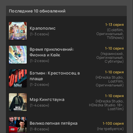
Последние 10 обновлений
1-13 серия
Крапополис
(Coldfilm,
Оригинальный,
(1-3 сезон)
TVShows)
1-10 серия
Время приключений:
(Украинский,
Фионна и Кейк
Оригинальный,
(1-2 сезон)
Субтитры)
1-10 серия
Бэтмен: Крестоносец в
(HDrezka Studio,
плаще
LostFilm,
(1-2 сезон)
Оригинальный)
1-10 серия
Мэр Кингстауна
(HDrezka Studio,
HDrezka Studio. 18+,
(1-4 сезон)
LostFilm)
Великолепная пятёрка
1-100 серия
(Не требуется)
(1-8 сезон)