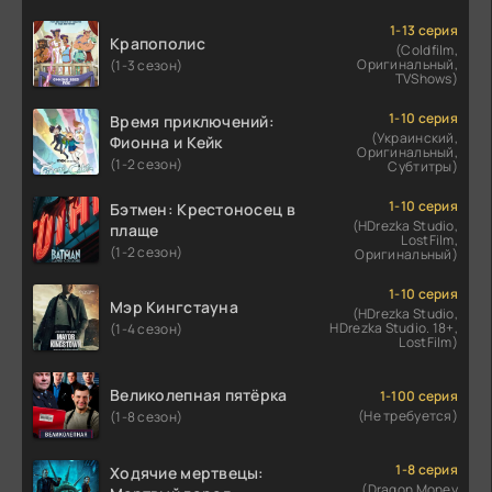
1-13 серия
Крапополис
(Coldfilm,
Оригинальный,
(1-3 сезон)
TVShows)
1-10 серия
Время приключений:
(Украинский,
Фионна и Кейк
Оригинальный,
(1-2 сезон)
Субтитры)
1-10 серия
Бэтмен: Крестоносец в
(HDrezka Studio,
плаще
LostFilm,
(1-2 сезон)
Оригинальный)
1-10 серия
Мэр Кингстауна
(HDrezka Studio,
HDrezka Studio. 18+,
(1-4 сезон)
LostFilm)
Великолепная пятёрка
1-100 серия
(Не требуется)
(1-8 сезон)
1-8 серия
Ходячие мертвецы:
(Dragon Money