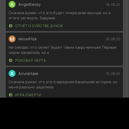
A
AngelDecay
06.08.26
Сначала думал, что это будет очередная ерунда, но в
итоге затянуло. Задумка
ОТЧЁТ О БУЙСТВЕ ДУХОВ
M
MoonFlick
06.08.26
Не ожидал, что сюжет будет таким закрученным! Первые
серии захватили, но к
РОКОВАЯ ЧЕРТА
A
AzureHaze
05.08.26
Сначала думал, что это очередная банальная история, но
меня реально зацепило.
ИГРА СМЕРТИ
K
Killabyte
05.08.26
Сначала думал, что это будет очередная скучная
семейная драма, но, к моему