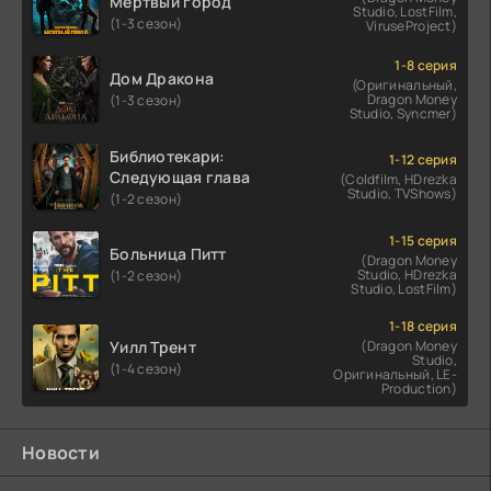
Мертвый город
Studio, LostFilm,
(1-3 сезон)
ViruseProject)
1-8 серия
Дом Дракона
(Оригинальный,
Dragon Money
(1-3 сезон)
Studio, Syncmer)
Библиотекари:
1-12 серия
Следующая глава
(Coldfilm, HDrezka
Studio, TVShows)
(1-2 сезон)
1-15 серия
Больница Питт
(Dragon Money
Studio, HDrezka
(1-2 сезон)
Studio, LostFilm)
1-18 серия
Уилл Трент
(Dragon Money
Studio,
(1-4 сезон)
Оригинальный, LE-
Production)
Новости