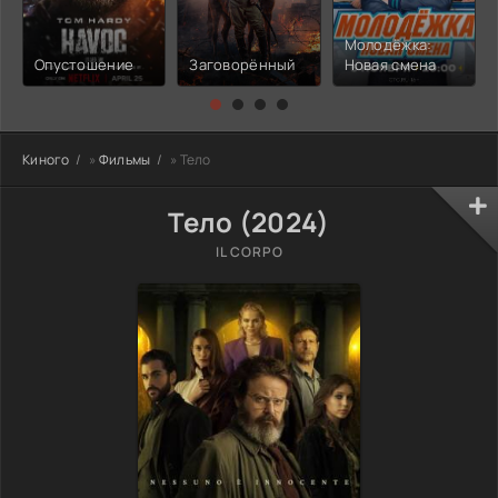
Молодёжка:
Опустошение
Заговорённый
Новая смена
Киного
»
Фильмы
» Тело
Тело (2024)
IL CORPO