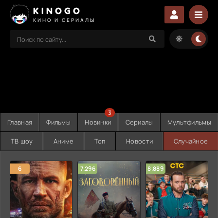
KINOGO
КИНО И СЕРИАЛЫ
3
Главная
Фильмы
Новинки
Сериалы
Мультфильмы
ТВ шоу
Аниме
Топ
Новости
Случайное
6
7.296
8.889