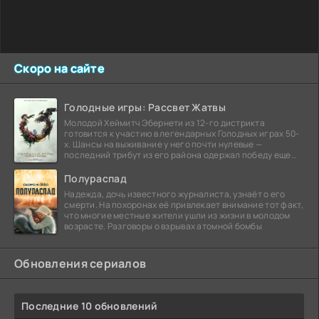
Скоро на сайте
Голодные игры: Рассвет Жатвы
Молодой Хеймитч Эбернети из 12-го дистрикта
готовится к участию в легендарных Голодных играх 50-
х. Шансы на выживание у него почти нулевые —
последний трибут из его района одержал победу еще
сорок
Полураспад
Надежда, дочь известного журналиста, узнаёт о его
смерти. На похоронах её привлекает внимание тот факт,
что многие местные жители ушли из жизни в молодом
возрасте. Разговоры о взрывах атомной бомбы
Обновления сериалов
Последние 10 обновлений