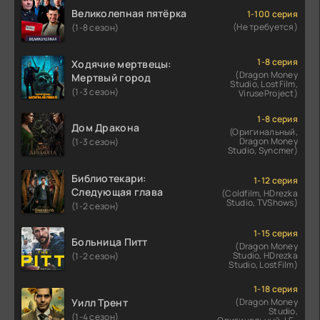
Великолепная пятёрка
1-100 серия
(Не требуется)
(1-8 сезон)
1-8 серия
Ходячие мертвецы:
(Dragon Money
Мертвый город
Studio, LostFilm,
(1-3 сезон)
ViruseProject)
1-8 серия
Дом Дракона
(Оригинальный,
Dragon Money
(1-3 сезон)
Studio, Syncmer)
Библиотекари:
1-12 серия
Следующая глава
(Coldfilm, HDrezka
Studio, TVShows)
(1-2 сезон)
1-15 серия
Больница Питт
(Dragon Money
Studio, HDrezka
(1-2 сезон)
Studio, LostFilm)
1-18 серия
Уилл Трент
(Dragon Money
Studio,
(1-4 сезон)