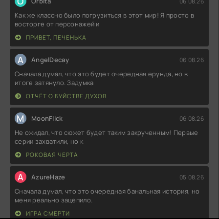
O
Orbita
06.08.26
Как же классно было погрузиться в этот мир! Я просто в
восторге от персонажей и
ПРИВЕТ, ПЕЧЕНЬКА
A
AngelDecay
06.08.26
Сначала думал, что это будет очередная ерунда, но в
итоге затянуло. Задумка
ОТЧЁТ О БУЙСТВЕ ДУХОВ
M
MoonFlick
06.08.26
Не ожидал, что сюжет будет таким закрученным! Первые
серии захватили, но к
РОКОВАЯ ЧЕРТА
A
AzureHaze
05.08.26
Сначала думал, что это очередная банальная история, но
меня реально зацепило.
ИГРА СМЕРТИ