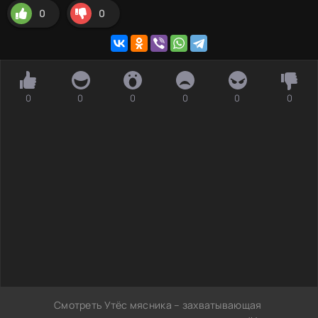
0
0
0
0
0
0
0
0
Смотреть Утёс мясника – захватывающая