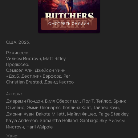
СМОТРЕТЬ ОНЛАЙН
США, 2023,
Режиссер:
Уильям Инстоун, Matt Rifley
Продюсер:
Сэмюэл Али, Джейсон Уинн
«Дж.Б. Дестини» Бэрфорд, Per
Christian Brastad, Дэвид Кастро
Актеры:
Джереми Лондон, Билл Оберст мл., Пол Т. Тейлор, Бринк
Стивенс, Эмми Леонардс, Коллинз Холт, Тайлер Коун,
Джонни Хуан, Dakota Millett, Майкл Фишер, Paige Steakley,
Kayla Anderson, Samantha Holland, Santiago Sky, Уильям
Инстоун, Haril Walpole
Жанр: