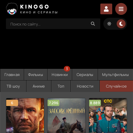
KINOGO
КИНО И СЕРИАЛЫ
3
Главная
Фильмы
Новинки
Сериалы
Мультфильмы
ТВ шоу
Аниме
Топ
Новости
Случайное
6
7.296
8.889