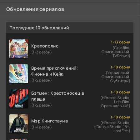
Обновления сериалов
Последние 10 обновлений
1-13 серия
Крапополис
(Coldfilm,
Оригинальный,
(1-3 сезон)
TVShows)
1-10 серия
Время приключений:
(Украинский,
Фионна и Кейк
Оригинальный,
(1-2 сезон)
Субтитры)
1-10 серия
Бэтмен: Крестоносец в
(HDrezka Studio,
плаще
LostFilm,
(1-2 сезон)
Оригинальный)
1-10 серия
Мэр Кингстауна
(HDrezka Studio,
HDrezka Studio. 18+,
(1-4 сезон)
LostFilm)