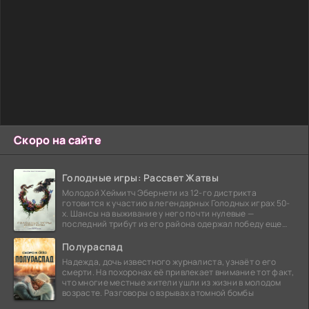
Скоро на сайте
Голодные игры: Рассвет Жатвы
Молодой Хеймитч Эбернети из 12-го дистрикта
готовится к участию в легендарных Голодных играх 50-
х. Шансы на выживание у него почти нулевые —
последний трибут из его района одержал победу еще
сорок
Полураспад
Надежда, дочь известного журналиста, узнаёт о его
смерти. На похоронах её привлекает внимание тот факт,
что многие местные жители ушли из жизни в молодом
возрасте. Разговоры о взрывах атомной бомбы