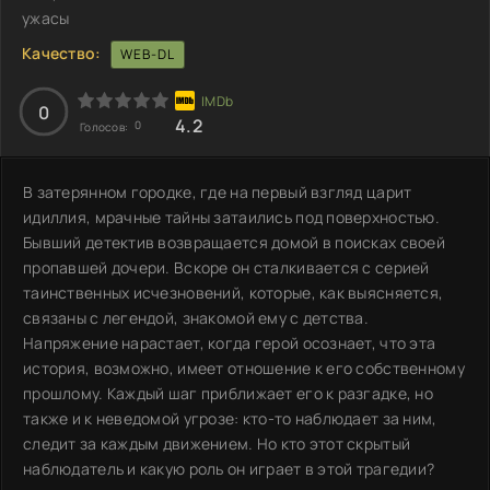
ужасы
Качество:
WEB-DL
0
4.2
0
Голосов:
В затерянном городке, где на первый взгляд царит
идиллия, мрачные тайны затаились под поверхностью.
Бывший детектив возвращается домой в поисках своей
пропавшей дочери. Вскоре он сталкивается с серией
таинственных исчезновений, которые, как выясняется,
связаны с легендой, знакомой ему с детства.
Напряжение нарастает, когда герой осознает, что эта
история, возможно, имеет отношение к его собственному
прошлому. Каждый шаг приближает его к разгадке, но
также и к неведомой угрозе: кто-то наблюдает за ним,
следит за каждым движением. Но кто этот скрытый
наблюдатель и какую роль он играет в этой трагедии?