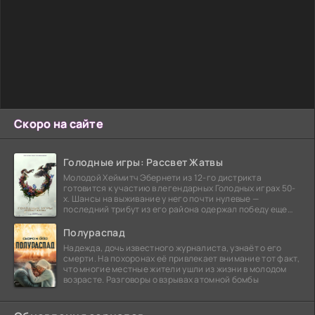
Скоро на сайте
Голодные игры: Рассвет Жатвы
Молодой Хеймитч Эбернети из 12-го дистрикта
готовится к участию в легендарных Голодных играх 50-
х. Шансы на выживание у него почти нулевые —
последний трибут из его района одержал победу еще
сорок
Полураспад
Надежда, дочь известного журналиста, узнаёт о его
смерти. На похоронах её привлекает внимание тот факт,
что многие местные жители ушли из жизни в молодом
возрасте. Разговоры о взрывах атомной бомбы