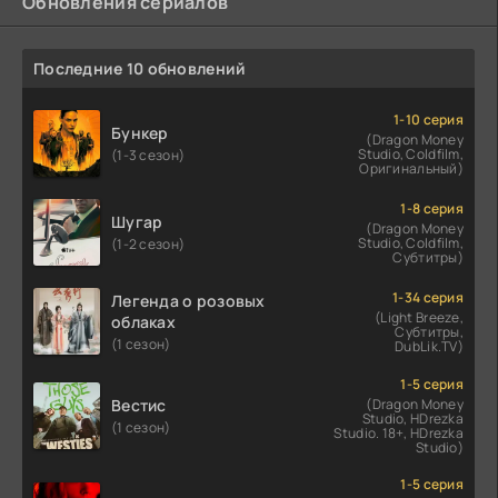
Обновления сериалов
Последние 10 обновлений
1-10 серия
Бункер
(Dragon Money
Studio, Coldfilm,
(1-3 сезон)
Оригинальный)
1-8 серия
Шугар
(Dragon Money
Studio, Coldfilm,
(1-2 сезон)
Субтитры)
1-34 серия
Легенда о розовых
(Light Breeze,
облаках
Субтитры,
(1 сезон)
DubLik.TV)
1-5 серия
Вестис
(Dragon Money
Studio, HDrezka
(1 сезон)
Studio. 18+, HDrezka
Studio)
1-5 серия