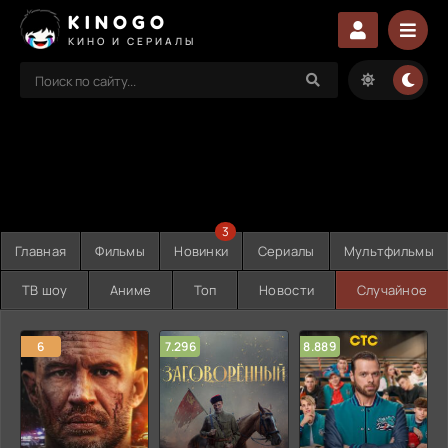
KINOGO
КИНО И СЕРИАЛЫ
3
Главная
Фильмы
Новинки
Сериалы
Мультфильмы
ТВ шоу
Аниме
Топ
Новости
Случайное
6
7.296
8.889