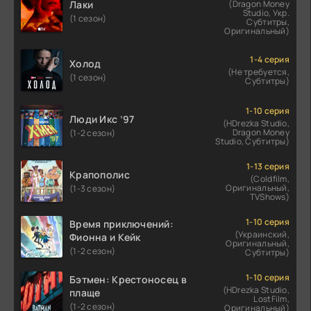
Лаки
(Dragon Money
Studio, Укр.
(1 сезон)
Субтитры,
Оригинальный)
1-4 серия
Холод
(Не требуется,
(1 сезон)
Субтитры)
1-10 серия
Люди Икс ’97
(HDrezka Studio,
Dragon Money
(1-2 сезон)
Studio, Субтитры)
1-13 серия
Крапополис
(Coldfilm,
Оригинальный,
(1-3 сезон)
TVShows)
1-10 серия
Время приключений:
(Украинский,
Фионна и Кейк
Оригинальный,
(1-2 сезон)
Субтитры)
1-10 серия
Бэтмен: Крестоносец в
(HDrezka Studio,
плаще
LostFilm,
(1-2 сезон)
Оригинальный)