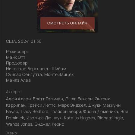
СМОТРЕТЬ ОНЛАЙН
США, 2024, 01:30
Режиссер:
Майк Отт
Продюсер:
Николаас Бертелсен, Шийам
Сундар Сенгупта, Монте Заицек,
Майлз Алва
Актеры:
Алфи Аллен, Бретт Гельман, Эшли Бенсон, Энтони
Кэрриган, Трэйси Леттс, Марк Энджел, Джуди Маккуин
Бауэр, Tracy Bedford, Грэйсон Берри, Фиона Доменика, Bria
Dominick, Изольда Дюшаук, Kate Jo Hughes, Richard Ingle,
Wanda Jones, Энджел Кернс
Жанр: