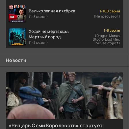
Великолепная пятёрка
1-100 серия
(Не требуется)
(1-8 сезон)
1-8 серия
Ходячие мертвецы:
(Dragon Money
Мертвый город
Studio, LostFilm,
(1-3 сезон)
ViruseProject)
Новости
«Рыцарь Семи Королевств» стартует