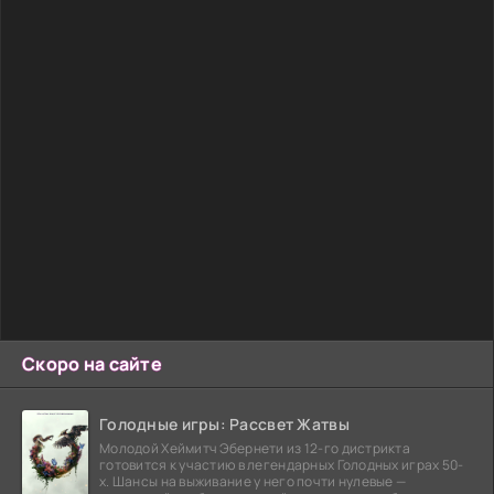
Скоро на сайте
Голодные игры: Рассвет Жатвы
Молодой Хеймитч Эбернети из 12-го дистрикта
готовится к участию в легендарных Голодных играх 50-
х. Шансы на выживание у него почти нулевые —