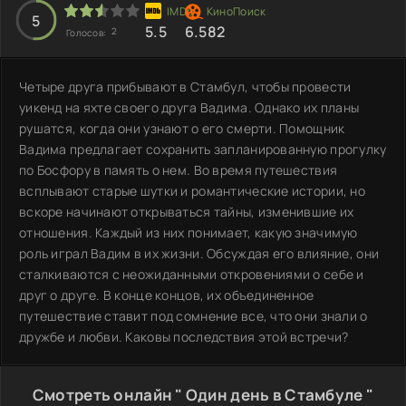
5
5.5
6.582
2
Голосов:
Четыре друга прибывают в Стамбул, чтобы провести
уикенд на яхте своего друга Вадима. Однако их планы
рушатся, когда они узнают о его смерти. Помощник
Вадима предлагает сохранить запланированную прогулку
по Босфору в память о нем. Во время путешествия
всплывают старые шутки и романтические истории, но
вскоре начинают открываться тайны, изменившие их
отношения. Каждый из них понимает, какую значимую
роль играл Вадим в их жизни. Обсуждая его влияние, они
сталкиваются с неожиданными откровениями о себе и
друг о друге. В конце концов, их объединенное
путешествие ставит под сомнение все, что они знали о
дружбе и любви. Каковы последствия этой встречи?
Смотреть онлайн " Один день в Стамбуле "