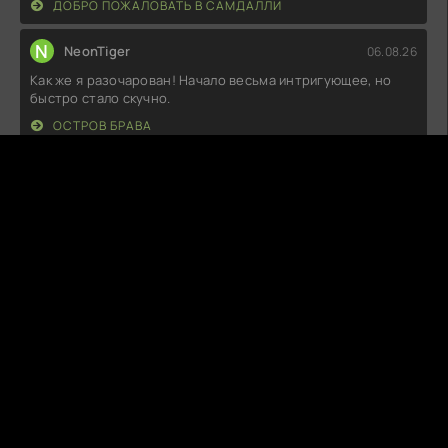
ДОБРО ПОЖАЛОВАТЬ В САМДАЛЛИ
N
NeonTiger
06.08.26
Как же я разочарован! Начало весьма интригующее, но
быстро стало скучно.
ОСТРОВ БРАВА
C
CookieKill
06.08.26
Не могу понять, почему все так восхищаются. Сюжет
плоский, а персонажи
НИЧЕГО, КРОМЕ ЛЮБВИ