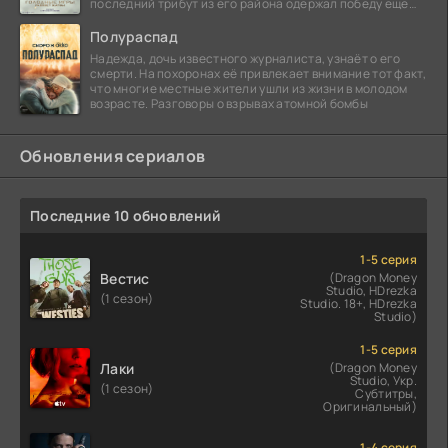
последний трибут из его района одержал победу еще
сорок
Полураспад
Надежда, дочь известного журналиста, узнаёт о его
смерти. На похоронах её привлекает внимание тот факт,
что многие местные жители ушли из жизни в молодом
возрасте. Разговоры о взрывах атомной бомбы
Обновления сериалов
Последние 10 обновлений
1-5 серия
Вестис
(Dragon Money
Studio, HDrezka
(1 сезон)
Studio. 18+, HDrezka
Studio)
1-5 серия
Лаки
(Dragon Money
Studio, Укр.
(1 сезон)
Субтитры,
Оригинальный)
1-4 серия