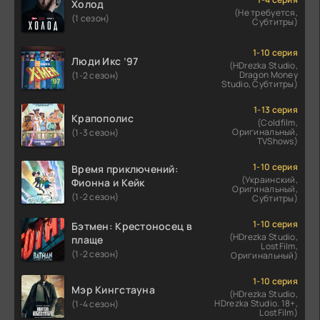
Холод
(Не требуется,
(1 сезон)
Субтитры)
1-10 серия
Люди Икс ’97
(HDrezka Studio,
Dragon Money
(1-2 сезон)
Studio, Субтитры)
1-13 серия
Крапополис
(Coldfilm,
Оригинальный,
(1-3 сезон)
TVShows)
1-10 серия
Время приключений:
(Украинский,
Фионна и Кейк
Оригинальный,
(1-2 сезон)
Субтитры)
1-10 серия
Бэтмен: Крестоносец в
(HDrezka Studio,
плаще
LostFilm,
(1-2 сезон)
Оригинальный)
1-10 серия
Мэр Кингстауна
(HDrezka Studio,
HDrezka Studio. 18+,
(1-4 сезон)
LostFilm)