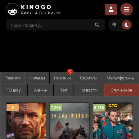
KINOGO
КИНО И СЕРИАЛЫ
3
Главная
Фильмы
Новинки
Сериалы
Мультфильмы
ТВ шоу
Аниме
Топ
Новости
Случайное
6
7.296
8.889