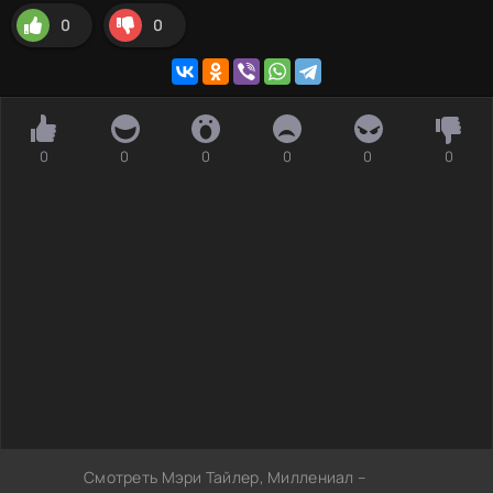
0
0
0
0
0
0
0
0
Смотреть Мэри Тайлер, Миллениал –