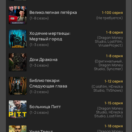
Великолепная пятёрка
1-100 серия
(Не требуется)
(1-8 сезон)
1-8 серия
Ходячие мертвецы:
(Dragon Money
Мертвый город
Studio, LostFilm,
(1-3 сезон)
ViruseProject)
1-8 серия
Дом Дракона
(Оригинальный,
Dragon Money
(1-3 сезон)
Studio, Syncmer)
Библиотекари:
1-12 серия
Следующая глава
(Coldfilm, HDrezka
Studio, TVShows)
(1-2 сезон)
1-15 серия
Больница Питт
(Dragon Money
Studio, HDrezka
(1-2 сезон)
Studio, LostFilm)
1-18 серия
Уилл Трент
(Dragon Money