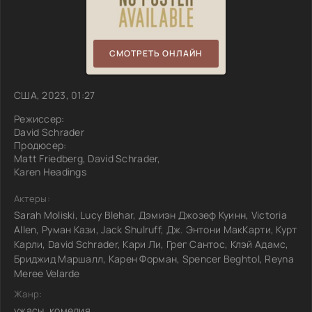
СМОТРЕТЬ ОНЛАЙН
США, 2023, 01:27
Режиссер:
David Schrader
Продюсер:
Matt Friedberg, David Schrader,
Karen Headings
Актеры:
Sarah Moliski, Lucy Blehar, Дэмиэн Джозеф Куинн, Victoria
Allen, Руман Кази, Jack Shulruff, Дж. Энтони МакКарти, Курт
Карли, David Schrader, Кари Ли, Грег Сантос, Клэй Адамс,
Бриджид Маршалл, Карен Форман, Spencer Beghtol, Reyna
Meree Velarde
Жанр:
ужасы, комедия