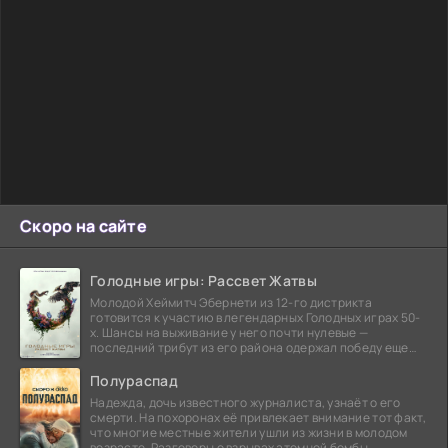
Скоро на сайте
Голодные игры: Рассвет Жатвы
Молодой Хеймитч Эбернети из 12-го дистрикта
готовится к участию в легендарных Голодных играх 50-
х. Шансы на выживание у него почти нулевые —
последний трибут из его района одержал победу еще
сорок
Полураспад
Надежда, дочь известного журналиста, узнаёт о его
смерти. На похоронах её привлекает внимание тот факт,
что многие местные жители ушли из жизни в молодом
возрасте. Разговоры о взрывах атомной бомбы