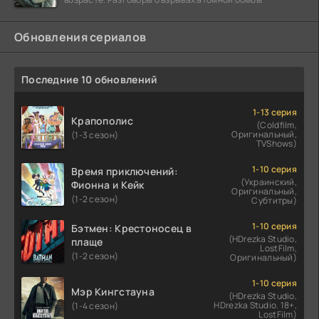
Обновления сериалов
Последние 10 обновлений
1-13 серия
Крапополис
(Coldfilm,
Оригинальный,
(1-3 сезон)
TVShows)
1-10 серия
Время приключений:
(Украинский,
Фионна и Кейк
Оригинальный,
(1-2 сезон)
Субтитры)
1-10 серия
Бэтмен: Крестоносец в
(HDrezka Studio,
плаще
LostFilm,
(1-2 сезон)
Оригинальный)
1-10 серия
Мэр Кингстауна
(HDrezka Studio,
HDrezka Studio. 18+,
(1-4 сезон)
LostFilm)