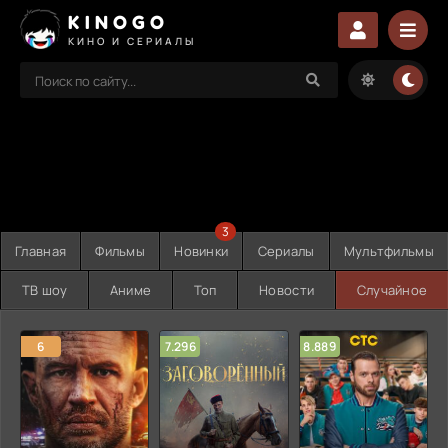
KINOGO
КИНО И СЕРИАЛЫ
3
Главная
Фильмы
Новинки
Сериалы
Мультфильмы
ТВ шоу
Аниме
Топ
Новости
Случайное
6
7.296
8.889