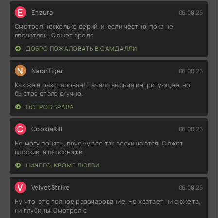
E
Enzura
06.08.26
Смотрел несколько серий, и, если честно, пока не
впечатлен. Сюжет вроде
ДОБРО ПОЖАЛОВАТЬ В САМДАЛЛИ
N
NeonTiger
06.08.26
Как же я разочарован! Начало весьма интригующее, но
быстро стало скучно.
ОСТРОВ БРАВА
C
CookieKill
06.08.26
Не могу понять, почему все так восхищаются. Сюжет
плоский, а персонажи
НИЧЕГО, КРОМЕ ЛЮБВИ
V
VelvetStrike
06.08.26
Ну что, это полное разочарование. Не хватает ни сюжета,
ни глубины. Смотрел с