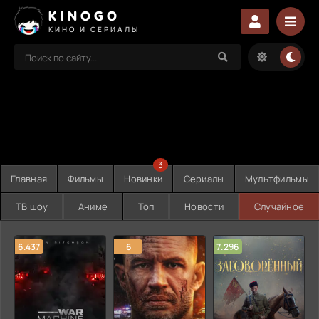
KINOGO
КИНО И СЕРИАЛЫ
3
Главная
Фильмы
Новинки
Сериалы
Мультфильмы
ТВ шоу
Аниме
Топ
Новости
Случайное
6.437
6
7.296