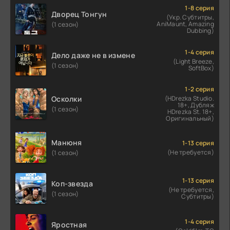
1-8 серия
Дворец Тонгун
(Укр. Субтитры,
AniMaunt, Amazing
(1 сезон)
Dubbing)
1-4 серия
Дело даже не в измене
(Light Breeze,
(1 сезон)
SoftBox)
1-2 серия
Осколки
(HDrezka Studio.
18+, Дубляж
(1 сезон)
HDrezka St. 18+,
Оригинальный)
Манюня
1-13 серия
(Не требуется)
(1 сезон)
1-13 серия
Коп-звезда
(Не требуется,
(1 сезон)
Субтитры)
1-4 серия
Яростная