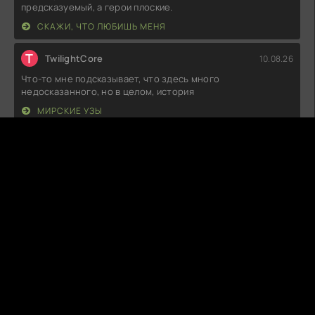
предсказуемый, а герои плоские.
СКАЖИ, ЧТО ЛЮБИШЬ МЕНЯ
T
TwilightCore
10.08.26
Что-то мне подсказывает, что здесь много
недосказанного, но в целом, история
МИРСКИЕ УЗЫ
S
SilentReticle
10.08.26
Не знаю, какой восторг вызывают все эти повороты
сюжета, но для меня это больше
ПАРА ПО СОСЕДСТВУ