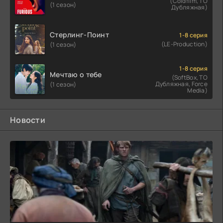
(Coldfilm, ТО
(1 сезон)
Дубляжная)
Стерлинг-Поинт
1-8 серия
(LE-Production)
(1 сезон)
1-8 серия
Мечтаю о тебе
(SoftBox, ТО
Дубляжная, Force
(1 сезон)
Media)
Новости