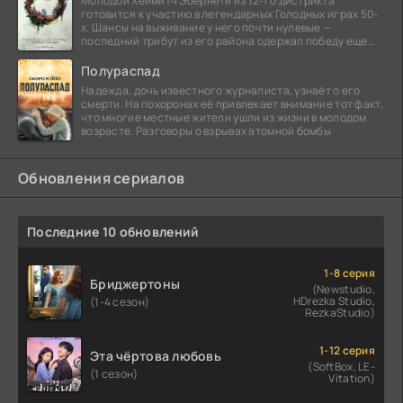
Молодой Хеймитч Эбернети из 12-го дистрикта
готовится к участию в легендарных Голодных играх 50-
х. Шансы на выживание у него почти нулевые —
последний трибут из его района одержал победу еще
сорок
Полураспад
Надежда, дочь известного журналиста, узнаёт о его
смерти. На похоронах её привлекает внимание тот факт,
что многие местные жители ушли из жизни в молодом
возрасте. Разговоры о взрывах атомной бомбы
Обновления сериалов
Последние 10 обновлений
1-8 серия
Бриджертоны
(Newstudio,
HDrezka Studio,
(1-4 сезон)
RezkaStudio)
1-12 серия
Эта чёртова любовь
(SoftBox, LE-
(1 сезон)
Vitation)