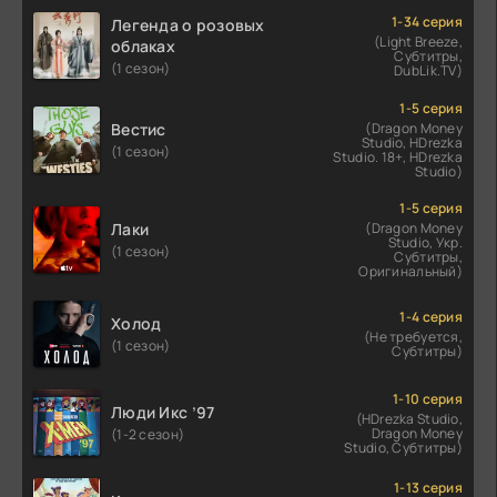
1-34 серия
Легенда о розовых
(Light Breeze,
облаках
Субтитры,
(1 сезон)
DubLik.TV)
1-5 серия
Вестис
(Dragon Money
Studio, HDrezka
(1 сезон)
Studio. 18+, HDrezka
Studio)
1-5 серия
Лаки
(Dragon Money
Studio, Укр.
(1 сезон)
Субтитры,
Оригинальный)
1-4 серия
Холод
(Не требуется,
(1 сезон)
Субтитры)
1-10 серия
Люди Икс ’97
(HDrezka Studio,
Dragon Money
(1-2 сезон)
Studio, Субтитры)
1-13 серия