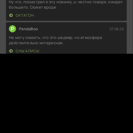
Ну что, посмотрел я эту новинку, и, честно говоря, ожидал
большего. Сюжет вроде
ОКТАГОН
P
PandaBoo
07.08.26
Не могу сказать, что это шедевр, но атмосфера
действительно интересная.
СНЫ АЛИСЫ
A
Arvyn
07.08.26
Ну, что сказать… Задумка неплохая, но как-то всё
затянуто. Персонажи
ГОСПОЖА