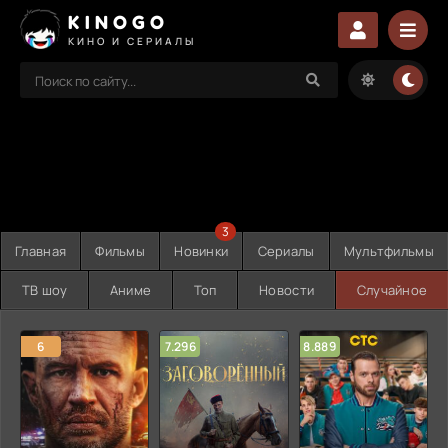
KINOGO
КИНО И СЕРИАЛЫ
3
Главная
Фильмы
Новинки
Сериалы
Мультфильмы
ТВ шоу
Аниме
Топ
Новости
Случайное
6
7.296
8.889