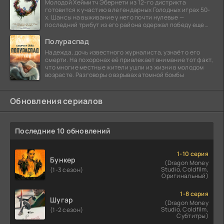
Молодой Хеймитч Эбернети из 12-го дистрикта
готовится к участию в легендарных Голодных играх 50-
х. Шансы на выживание у него почти нулевые —
последний трибут из его района одержал победу еще
сорок
Полураспад
Надежда, дочь известного журналиста, узнаёт о его
смерти. На похоронах её привлекает внимание тот факт,
что многие местные жители ушли из жизни в молодом
возрасте. Разговоры о взрывах атомной бомбы
Обновления сериалов
Последние 10 обновлений
1-10 серия
Бункер
(Dragon Money
Studio, Coldfilm,
(1-3 сезон)
Оригинальный)
1-8 серия
Шугар
(Dragon Money
Studio, Coldfilm,
(1-2 сезон)
Субтитры)