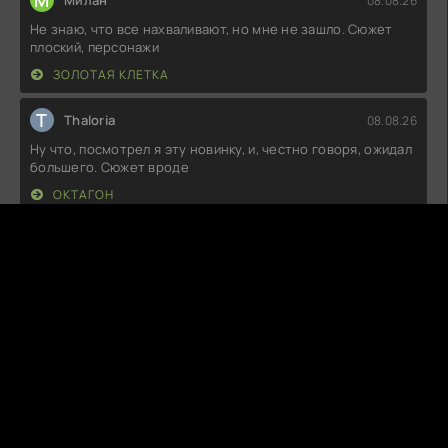
М
Милан
08.08.26
Не знаю, что все нахваливают, но мне не зашло. Сюжет
плоский, персонажи
ЗОЛОТАЯ КЛЕТКА
T
Thaloria
08.08.26
Ну что, посмотрел я эту новинку, и, честно говоря, ожидал
большего. Сюжет вроде
ОКТАГОН
P
PandaBoo
07.08.26
Не могу сказать, что это шедевр, но атмосфера
действительно интересная.
СНЫ АЛИСЫ