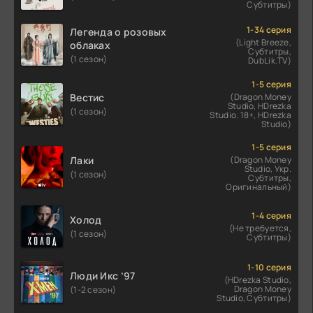
Субтитры)
1-34 серия
Легенда о розовых
(Light Breeze,
облаках
Субтитры,
(1 сезон)
DubLik.TV)
1-5 серия
Вестис
(Dragon Money
Studio, HDrezka
(1 сезон)
Studio. 18+, HDrezka
Studio)
1-5 серия
Лаки
(Dragon Money
Studio, Укр.
(1 сезон)
Субтитры,
Оригинальный)
1-4 серия
Холод
(Не требуется,
(1 сезон)
Субтитры)
1-10 серия
Люди Икс ’97
(HDrezka Studio,
Dragon Money
(1-2 сезон)
Studio, Субтитры)