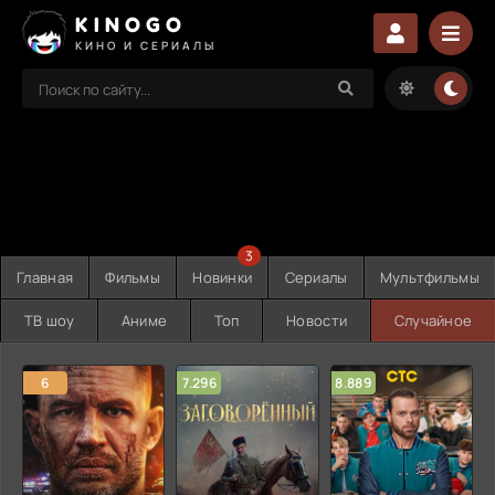
KINOGO
КИНО И СЕРИАЛЫ
3
Главная
Фильмы
Новинки
Сериалы
Мультфильмы
ТВ шоу
Аниме
Топ
Новости
Случайное
6
7.296
8.889