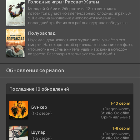
Голодные игры: Рассвет Жатвы
Молодой Хеймитч Эбернети из 12-го дистрикта
готовится к участию в легендарных Голодных играх 50-
х. Шансы на выживание у него почти нулевые —
последний трибут из его района одержал победу еще
сорок
Полураспад
Надежда, дочь известного журналиста, узнаёт о его
смерти. На похоронах её привлекает внимание тот факт,
что многие местные жители ушли из жизни в молодом
возрасте. Разговоры о взрывах атомной бомбы
Обновления сериалов
Последние 10 обновлений
1-10 серия
Бункер
(Dragon Money
Studio, Coldfilm,
(1-3 сезон)
Оригинальный)
1-8 серия
Шугар
(Dragon Money
Studio, Coldfilm,
(1-2 сезон)