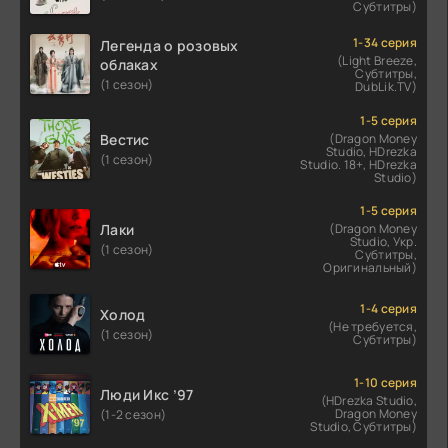
Субтитры)
1-34 серия
Легенда о розовых
(Light Breeze,
облаках
Субтитры,
(1 сезон)
DubLik.TV)
1-5 серия
Вестис
(Dragon Money
Studio, HDrezka
(1 сезон)
Studio. 18+, HDrezka
Studio)
1-5 серия
Лаки
(Dragon Money
Studio, Укр.
(1 сезон)
Субтитры,
Оригинальный)
1-4 серия
Холод
(Не требуется,
(1 сезон)
Субтитры)
1-10 серия
Люди Икс ’97
(HDrezka Studio,
Dragon Money
(1-2 сезон)
Studio, Субтитры)