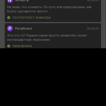
N
NovaDrip
08.08.26
Не знаю, что и сказать. По сути, всё предсказуемо, как
будто сценаристы просто
ПОЛТЕРГЕЙСТ ЭНФИЛДА
P
PetalSnare
08.08.26
Это что-то! Первые серии просто захватили, сюжет
нестандартный, персонажи
ЛЮБОВНИКИ
M
MoonyYawn
08.08.26
Удивительно атмосферная история, которая оставила
меня в напряжении до самого
НАСТУПИЛА НОЧЬ