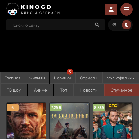
KINOGO
КИНО И СЕРИАЛЫ
3
Главная
Фильмы
Новинки
Сериалы
Мультфильмы
ТВ шоу
Аниме
Топ
Новости
Случайное
6
7.296
8.889