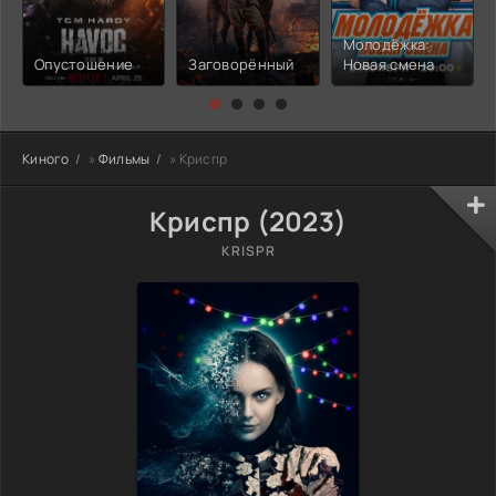
Молодёжка:
Опустошение
Заговорённый
Новая смена
Киного
»
Фильмы
» Криспр
Криспр (2023)
KRISPR