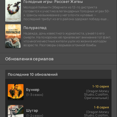
Голодные игры: Рассвет Жатвы
Молодой Хеймитч Эбернети из 12-го дистрикта
готовится к участию в легендарных Голодных играх 50-
х. Шансы на выживание у него почти нулевые —
последний трибут из его района одержал победу еще
сорок
Полураспад
Надежда, дочь известного журналиста, узнаёт о его
смерти. На похоронах её привлекает внимание тот факт,
что многие местные жители ушли из жизни в молодом
возрасте. Разговоры о взрывах атомной бомбы
Обновления сериалов
Последние 10 обновлений
1-10 серия
Бункер
(Dragon Money
Studio, Coldfilm,
(1-3 сезон)
Оригинальный)
1-8 серия
Шугар
(Dragon Money
Studio, Coldfilm,
(1-2 сезон)